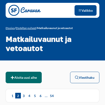
Siirry sivun sisältöön
Valikko
Etusivu
/
Etuteltan puheet
/
Matkailuvaunut ja vetoautot
Matkailuvaunut ja
vetoautot
Aloita uusi aihe
Viestihaku
…
1
2
3
4
5
6
54