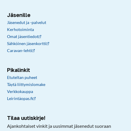
Jäsenille
Jäsenedut ja -palvelut
Kerhotoiminta
Omat jäsentiedot
Sähköinen jäsenkortti
Caravan-lehti
Pikalinkit
Etuteltan puheet
Täytä liittymislomake
Verkkokauppa
Leirintäopas.fi
Tilaa uutiskirje!
Ajankohtaiset vinkit ja uusimmat jäsenedut suoraan