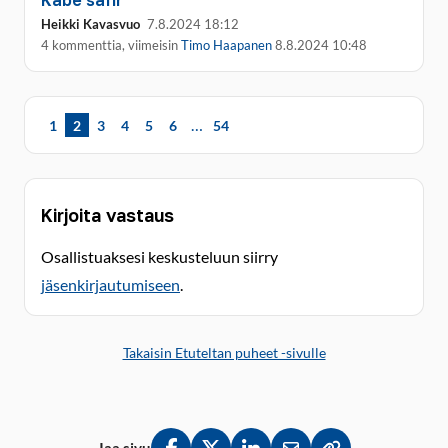
Kabe safir
Heikki Kavasvuo
7.8.2024 18:12
4 kommenttia, viimeisin
Timo Haapanen
8.8.2024 10:48
…
1
2
3
4
5
6
54
Kirjoita vastaus
Osallistuaksesi keskusteluun siirry
jäsenkirjautumiseen
.
Takaisin Etuteltan puheet -sivulle