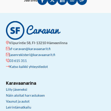
Jaa sivu
Jaa Facebookissa
Jaa Twitterissä
Jaa LinkedInissä
Jaa sähköpostitse
Kopioi linkki lei
Viipurintie 58, FI-13210 Hämeenlinna
sf-caravan@karavaanarit.fi
jasenrekisteri@karavaanarit.fi
03 615 311
Katso kaikki yhteystiedot
Karavaanarina
Liity jäseneksi
Näin aloitat harrastuksen
Vaunut ja autot
Leirintämatkailu