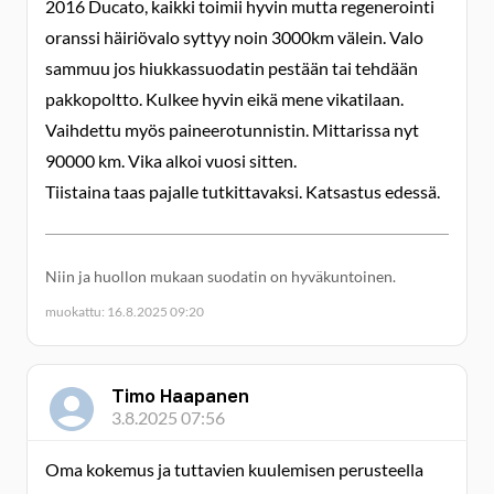
2016 Ducato, kaikki toimii hyvin mutta regenerointi
oranssi häiriövalo syttyy noin 3000km välein. Valo
sammuu jos hiukkassuodatin pestään tai tehdään
pakkopoltto. Kulkee hyvin eikä mene vikatilaan.
Vaihdettu myös paineerotunnistin. Mittarissa nyt
90000 km. Vika alkoi vuosi sitten.
Tiistaina taas pajalle tutkittavaksi. Katsastus edessä.
Niin ja huollon mukaan suodatin on hyväkuntoinen.
muokattu: 16.8.2025 09:20
Timo Haapanen
3.8.2025 07:56
Oma kokemus ja tuttavien kuulemisen perusteella