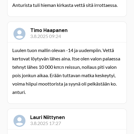
Anturista tuli hieman kirkasta vettä sitä irrottaessa.
Timo Haapanen
3.8.2025 09:24
Luulen tuon mallin olevan -14 ja uudempiin. Vettä
kertovat löytyvän lähes aina. Itse olen valon palaessa
tehnyt lähes 10 000 km:n reissun, nollaus piti valon
pois jonkun aikaa. Erään tuttavan matka keskeytyi,
voima hiipui moottorista ja syynä oli pelkästään ko.
anturi.
Lauri Niittynen
3.8.2025 17:27