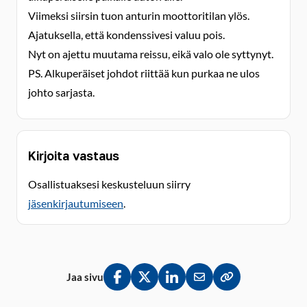
Viimeksi siirsin tuon anturin moottoritilan ylös.
Ajatuksella, että kondenssivesi valuu pois.
Nyt on ajettu muutama reissu, eikä valo ole syttynyt.
PS. Alkuperäiset johdot riittää kun purkaa ne ulos
johto sarjasta.
Kirjoita vastaus
Osallistuaksesi keskusteluun siirry
jäsenkirjautumiseen
.
Jaa sivu
Jaa Facebookissa
Jaa Twitterissä
Jaa LinkedInissä
Jaa sähköpostitse
Kopioi linkki lei