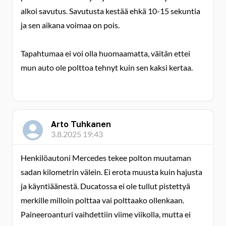
alkoi savutus. Savutusta kestää ehkä 10-15 sekuntia
ja sen aikana voimaa on pois.
Tapahtumaa ei voi olla huomaamatta, väitän ettei
mun auto ole polttoa tehnyt kuin sen kaksi kertaa.
Arto Tuhkanen
3.8.2025 19:43
Henkilöautoni Mercedes tekee polton muutaman
sadan kilometrin välein. Ei erota muusta kuin hajusta
ja käyntiäänestä. Ducatossa ei ole tullut pistettyä
merkille milloin polttaa vai polttaako ollenkaan.
Paineeroanturi vaihdettiin viime viikolla, mutta ei