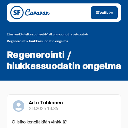
Siirry sivun sisältöön
Valikko
Etusivu
/
Etuteltan puheet
/
Matkailuvaunut ja vetoautot
/
Regenerointi / hiukkassuodatin ongelma
Regenerointi /
hiukkassuodatin ongelma
Arto Tuhkanen
2.8.2025 18:35
Olisiko kenelläkään vinkkiä?