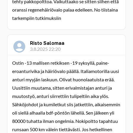
tehty pakkopolttoa. Vaikuttaako se sitten siihen että
oranssi regenehäiriövalo palaa edelleen. No tiistaina
tarkempiin tutkimuksiin
Risto Salomaa
3.8.2025 22:20
Ostin -13 mallisen retkiksen -19 syksyllä, paine-
eroanturivika ja häiriövalo päällä. Italiamotorilla uusi
anturi myyjän laskuun. Olivat huonolaatuista erää.
Uusittiin muutama, sitten erivalmistajan anturi ja
muutostyö, anturi siirrettiin tulipeltiin aika ylös.
Sähköjohdot ja kumiletkut siis jatkettiin, aikaisemmin
oli siellä alhaalla bdf-pöntön lähellä. Sen jälkeen yli
80000 tuhatta ilman ongelmia. Nokipoltto tapahtuu
runsaan 500 km välein tiettävästi. Jos hetkellinen