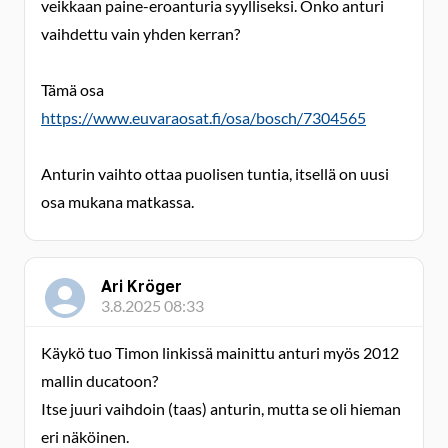
veikkaan paine-eroanturia syylliseksi. Onko anturi
vaihdettu vain yhden kerran?
Tämä osa
https://www.euvaraosat.fi/osa/bosch/7304565
Anturin vaihto ottaa puolisen tuntia, itsellä on uusi
osa mukana matkassa.
Ari Kröger
3.8.2025 08:33
Käykö tuo Timon linkissä mainittu anturi myös 2012
mallin ducatoon?
Itse juuri vaihdoin (taas) anturin, mutta se oli hieman
eri näköinen.