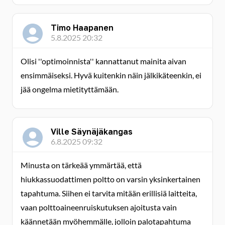
Timo Haapanen
5.8.2025 20:32
Olisi ''optimoinnista'' kannattanut mainita aivan
ensimmäiseksi. Hyvä kuitenkin näin jälkikäteenkin, ei
jää ongelma mietityttämään.
Ville Säynäjäkangas
6.8.2025 09:32
Minusta on tärkeää ymmärtää, että
hiukkassuodattimen poltto on varsin yksinkertainen
tapahtuma. Siihen ei tarvita mitään erillisiä laitteita,
vaan polttoaineenruiskutuksen ajoitusta vain
käännetään myöhemmälle, jolloin palotapahtuma