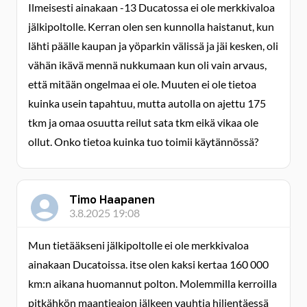
Ilmeisesti ainakaan -13 Ducatossa ei ole merkkivaloa
jälkipoltolle. Kerran olen sen kunnolla haistanut, kun
lähti päälle kaupan ja yöparkin välissä ja jäi kesken, oli
vähän ikävä mennä nukkumaan kun oli vain arvaus,
että mitään ongelmaa ei ole. Muuten ei ole tietoa
kuinka usein tapahtuu, mutta autolla on ajettu 175
tkm ja omaa osuutta reilut sata tkm eikä vikaa ole
ollut. Onko tietoa kuinka tuo toimii käytännössä?
Timo Haapanen
3.8.2025 19:08
Mun tietääkseni jälkipoltolle ei ole merkkivaloa
ainakaan Ducatoissa. itse olen kaksi kertaa 160 000
km:n aikana huomannut polton. Molemmilla kerroilla
pitkähkön maantieajon jälkeen vauhtia hiljentäessä