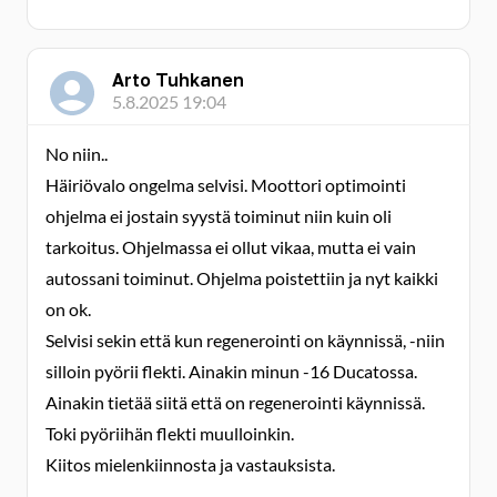
Arto Tuhkanen
5.8.2025 19:04
No niin..
Häiriövalo ongelma selvisi. Moottori optimointi
ohjelma ei jostain syystä toiminut niin kuin oli
tarkoitus. Ohjelmassa ei ollut vikaa, mutta ei vain
autossani toiminut. Ohjelma poistettiin ja nyt kaikki
on ok.
Selvisi sekin että kun regenerointi on käynnissä, -niin
silloin pyörii flekti. Ainakin minun -16 Ducatossa.
Ainakin tietää siitä että on regenerointi käynnissä.
Toki pyöriihän flekti muulloinkin.
Kiitos mielenkiinnosta ja vastauksista.