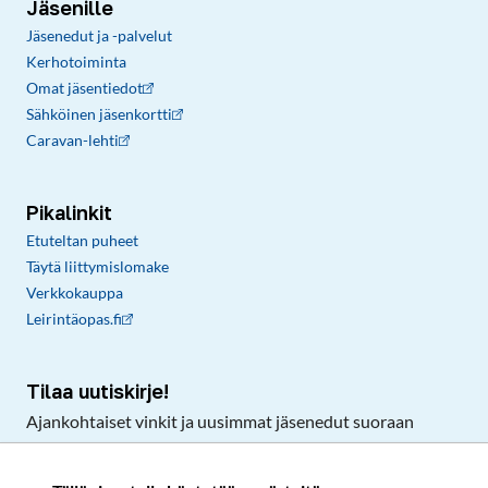
Jäsenille
Jäsenedut ja -palvelut
Kerhotoiminta
Omat jäsentiedot
Sähköinen jäsenkortti
Caravan-lehti
Pikalinkit
Etuteltan puheet
Täytä liittymislomake
Verkkokauppa
Leirintäopas.fi
Tilaa uutiskirje!
Ajankohtaiset vinkit ja uusimmat jäsenedut suoraan
sähköpostiisi.