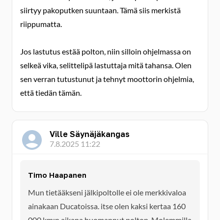
siirtyy pakoputken suuntaan. Tämä siis merkistä
riippumatta.
Jos lastutus estää polton, niin silloin ohjelmassa on
selkeä vika, selittelipä lastuttaja mitä tahansa. Olen
sen verran tutustunut ja tehnyt moottorin ohjelmia,
että tiedän tämän.
Ville Säynäjäkangas
7.8.2025 11:22
Timo Haapanen
Mun tietääkseni jälkipoltolle ei ole merkkivaloa
ainakaan Ducatoissa. itse olen kaksi kertaa 160
000 km:n aikana huomannut polton. Molemmilla