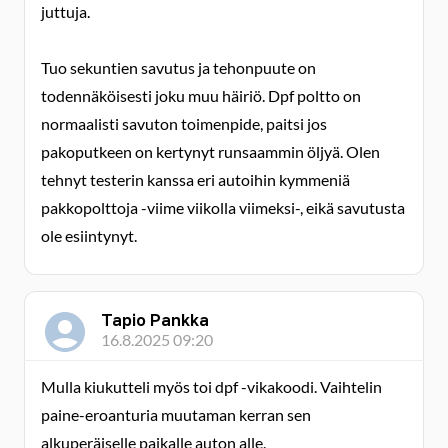
juttuja.
Tuo sekuntien savutus ja tehonpuute on
todennäköisesti joku muu häiriö. Dpf poltto on
normaalisti savuton toimenpide, paitsi jos
pakoputkeen on kertynyt runsaammin öljyä. Olen
tehnyt testerin kanssa eri autoihin kymmeniä
pakkopolttoja -viime viikolla viimeksi-, eikä savutusta
ole esiintynyt.
Tapio Pankka
16.8.2025 09:20
Mulla kiukutteli myös toi dpf -vikakoodi. Vaihtelin
paine-eroanturia muutaman kerran sen
alkuperäiselle paikalle auton alle.