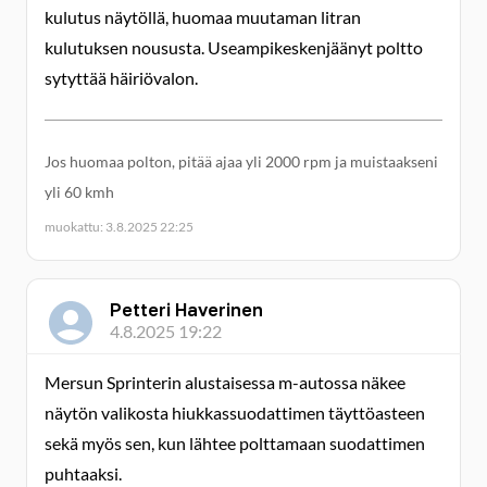
kulutus näytöllä, huomaa muutaman litran
kulutuksen noususta. Useampikeskenjäänyt poltto
sytyttää häiriövalon.
Jos huomaa polton, pitää ajaa yli 2000 rpm ja muistaakseni
yli 60 kmh
muokattu: 3.8.2025 22:25
Petteri Haverinen
4.8.2025 19:22
Mersun Sprinterin alustaisessa m-autossa näkee
näytön valikosta hiukkassuodattimen täyttöasteen
sekä myös sen, kun lähtee polttamaan suodattimen
puhtaaksi.