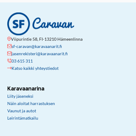
Viipurintie 58, FI-13210 Hämeenlinna
sf-caravan@karavaanarit.fi
jasenrekisteri@karavaanarit.fi
03 615 311
Katso kaikki yhteystiedot
Karavaanarina
Liity jäseneksi
Näin aloitat harrastuksen
Vaunut ja autot
Leirintämatkailu