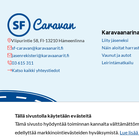
Karavaanarin
Liity jäseneksi
Viipurintie 58, FI-13210 Hämeenlinna
Näin aloitat harras
sf-caravan@karavaanarit.fi
Vaunut ja autot
jasenrekisteri@karavaanarit.fi
Leirintämatkailu
03 615 311
Katso kaikki yhteystiedot
Tällä sivustolla käytetään evästeitä
Tämä sivusto hyödyntää toiminnan kannalta välttämättömiä 
edellyttää markkinointievästeiden hyväksymistä.
Lue lisää 