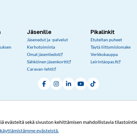
a
Jäsenille
Pikalinkit
Jäsenedut ja -palvelut
Etuteltan puheet
tuksen
Kerhotoiminta
Täytä liittymislomake
Omat jäsentiedot
Verkkokauppa
Sähköinen jäsenkortti
Leirintäopas.fi
Caravan-lehti
Facebook
Instagram
LinkedIn
YouTube
TikTok
Rekisteri- ja tietosuojaseloste
Sopimusehdot
© Karavaanarit 2026
evästeitä sekä sivuston kehittämisen mahdollistavia tilastointiev
käyttämistämme evästeistä.​​​​​​