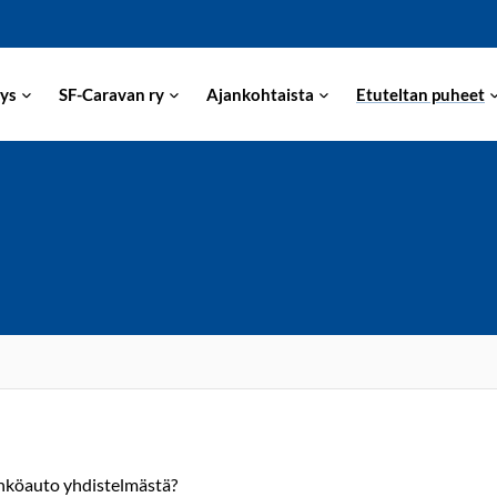
ys
SF-Caravan ry
Ajankohtaista
Etuteltan puheet
hköauto yhdistelmästä?