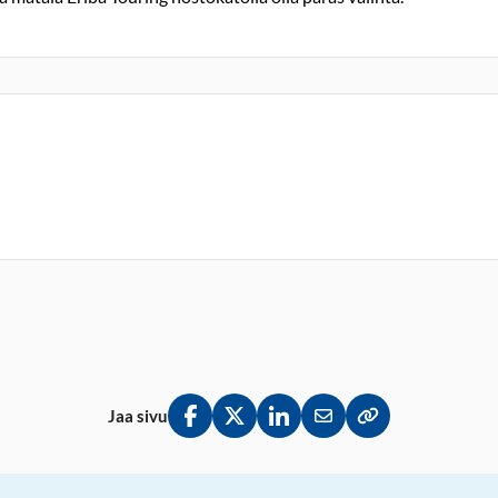
Jaa sivu
Jaa Facebookissa
Jaa Twitterissä
Jaa LinkedInissä
Jaa sähköpostitse
Kopioi linkki lei