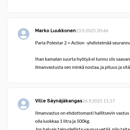
Marko Luukkonen
23.9.2025 20:46
Paria Polestar 2 + Action -yhdistelmää seurannu
Ihan kamalan suurta hyötyä ei tunnu siis saava
ilmanvastusta sen minkä nostaa, ja pituus ja sit
Ville Säynäjäkangas
26.9.2025 11:17
Ilmanvastus on ehdottomasti hallitsevin vastus
olla luokkaa 1 litra ja 500kg.
Jos haluais taloudellista vaunua vetää, niin tait