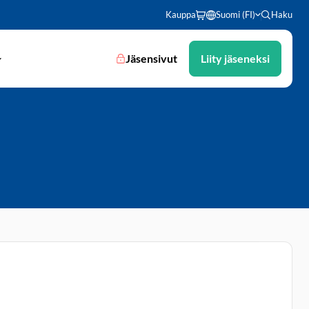
Kauppa
Suomi (FI)
Haku
Jäsensivut
Liity jäseneksi