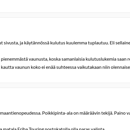
t sivusta, ja käytännössä kulutus kuulemma tuplautuu. Eli sellaine
n pienemmästä vaunusta, koska samanlaisia kulutuslukemia saan re
ä kautta vaunun koko ei enää suhteessa vaikutakaan niin olennaises
 maantienopeudessa. Poikkipinta-ala on määräävin tekijä. Paino v
aa matala Eriba Touring nostokatolla olla paras valinta.