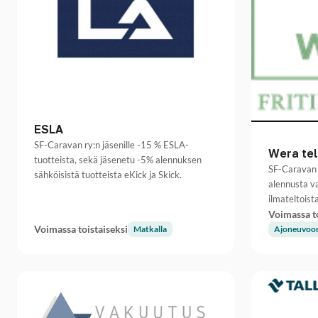
ESLA
SF-Caravan ry:n jäsenille -15 % ESLA-
Wera tel
tuotteista, sekä jäsenetu -5% alennuksen
SF-Caravan 
sähköisistä tuotteista eKick ja Skick.
alennusta va
ilmateltoista
Voimassa to
Voimassa toistaiseksi
Matkalla
Ajoneuvoon