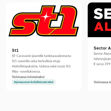
Sector 
St1
Sector Alarm
SF-Caravanin jäsenille tankkausalennusta
hälytysjärje
St1-asemilla sekä herkullisia etuja
€ (arvo 399 
HelmiSimpukoista. Uutena edut myös St1
Way -sovelluksessa.
Voimassa toistaiseksi
Voimassa to
Ajoneuvoon kohdistuvat edut