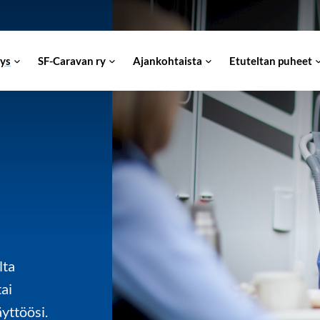
ys
SF-Caravan ry
Ajankohtaista
Etuteltan puheet
lta
tai
yttöösi.