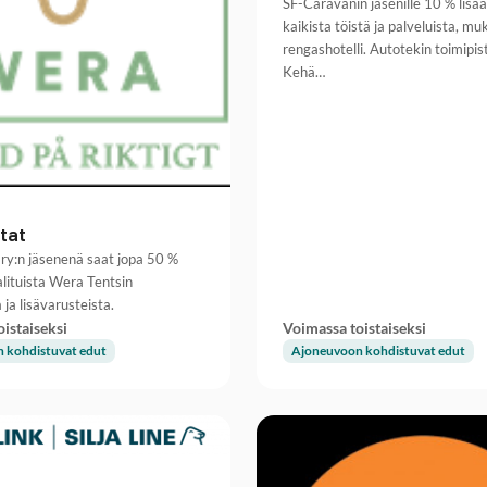
SF-Caravanin jäsenille 10 % lisä
kaikista töistä ja palveluista, mu
rengashotelli. Autotekin toimipist
Kehä…
tat
ry:n jäsenenä saat jopa 50 %
lituista Wera Tentsin
 ja lisävarusteista.
istaiseksi
Voimassa toistaiseksi
 kohdistuvat edut
Ajoneuvoon kohdistuvat edut