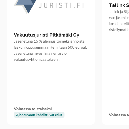
Tallink S
Tallink ja S
ry:n jäsenil
koskien reit
risteilymat
Vakuutusjuristi Pitkämäki Oy
Jäsenetuna 15 % alennus toimeksiannoista
laskun loppusummaan (enintään 600 euroa).
Jäsenetuna myös ilmainen arvio
vakuutusyhtiön päätöksen…
Voimassa toistaiseksi
Voimassa to
Ajoneuvoon kohdistuvat edut