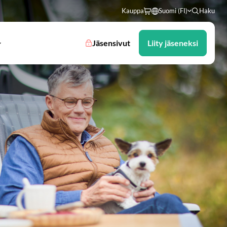
Kauppa
Suomi (FI)
Haku
Jäsensivut
Liity jäseneksi