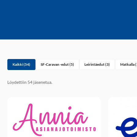
Kaikki (54)
SF-Caravan -edut (5)
Leirintäedut (3)
Matkalla (
Löydettiin 54 jäsenetua.