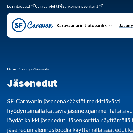
Siirry sivun sisältöön
Leirintäopas.fi
Caravan-lehti
Sähköinen jäsenkortti
Karavaanarin tietopankki
Jäseny
Etusivu
/
Jäsenyys
/
Jäsenedut
Jäsenedut
SF-Caravanin jäsenenä säästät merkittävästi
hyödyntämällä kattavia jäsenetujamme. Tältä sivu
löydät kaikki jäsenedut. Jäsenkorttia näyttämällä 
jäsenedun alennuskoodia käyttämällä saat edut kä