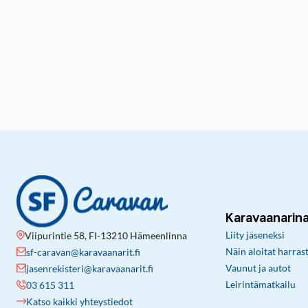
Karavaanarin
Liity jäseneksi
Viipurintie 58, FI-13210 Hämeenlinna
Näin aloitat harras
sf-caravan@karavaanarit.fi
Vaunut ja autot
jasenrekisteri@karavaanarit.fi
Leirintämatkailu
03 615 311
Katso kaikki yhteystiedot