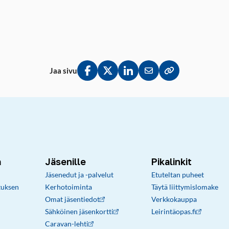
Jaa sivu
Jaa Facebookissa
Jaa Twitterissä
Jaa LinkedInissä
Jaa sähköpostitse
Kopioi linkki lei
a
Jäsenille
Pikalinkit
Jäsenedut ja -palvelut
Etuteltan puheet
tuksen
Kerhotoiminta
Täytä liittymislomake
Omat jäsentiedot
Verkkokauppa
Sähköinen jäsenkortti
Leirintäopas.fi
Caravan-lehti