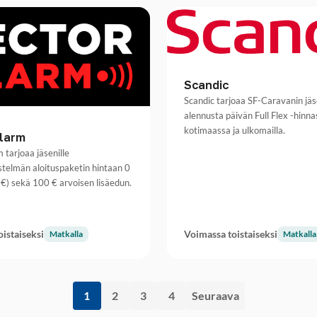
Scandic
Scandic tarjoaa SF-Caravanin jäs
alennusta päivän Full Flex -hinna
kotimaassa ja ulkomailla.
Alarm
 tarjoaa jäsenille
stelmän aloituspaketin hintaan 0
€) sekä 100 € arvoisen lisäedun.
istaiseksi
Voimassa toistaiseksi
Matkalla
Matkalla
1
2
3
4
Seuraava