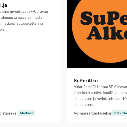
ilja
ilja Line myöntävät SF-Caravan
le alennusta päivänhinnasta,
timatkoja, autopaketteja ja
koja…
SuPerAlko
Aldar Eesti OÜ antaa SF-Carava
jäsenkorttia näyttämällä kaupoi
alennuksen ja ravintoloissaan 1
alennuksen.
istaiseksi
Voimassa toistaiseksi
Matkalla
Matkalla