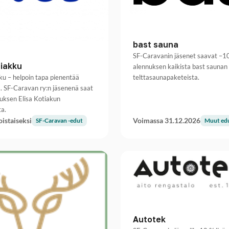
bast sauna
SF-Caravanin jäsenet saavat –1
tiakku
alennuksen kaikista bast saunan
ku – helpoin tapa pienentää
telttasaunapaketeista.
. SF-Caravan ry:n jäsenenä saat
uksen Elisa Kotiakun
a.
istaiseksi
Voimassa 31.12.2026
SF-Caravan -edut
Muut ed
Autotek