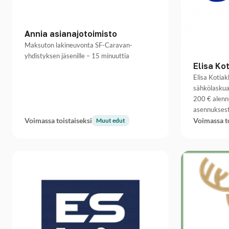
Annia asianajotoimisto
Maksuton lakineuvonta SF-Caravan-
yhdistyksen jäsenille – 15 minuuttia
Elisa Ko
Elisa Kotiak
sähkölaskua
200 € alenn
asennuksest
Voimassa toistaiseksi
Voimassa to
Muut edut