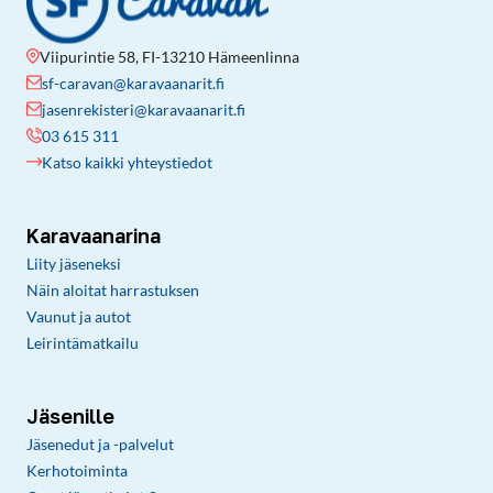
Viipurintie 58, FI-13210 Hämeenlinna
sf-caravan@karavaanarit.fi
jasenrekisteri@karavaanarit.fi
03 615 311
Katso kaikki yhteystiedot
Karavaanarina
Liity jäseneksi
Näin aloitat harrastuksen
Vaunut ja autot
Leirintämatkailu
Jäsenille
Jäsenedut ja -palvelut
Kerhotoiminta