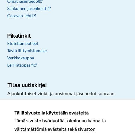
Omat jäsentiedot
Sähköinen jäsenkortti
Caravan-lehti
Pikalinkit
Etuteltan puheet
Täytä liittymislomake
Verkkokauppa
Leirintäopas.fi
Tilaa uutiskirje!
Ajankohtaiset vinkit ja uusimmat jäsenedut suoraan
sähköpostiisi.
Tällä sivustolla käytetään evästeitä
Tämä sivusto hyödyntää toiminnan kannalta
Tilaa
välttämättömiä evästeitä sekä sivuston
Facebook
Instagram
LinkedIn
YouTube
TikTok