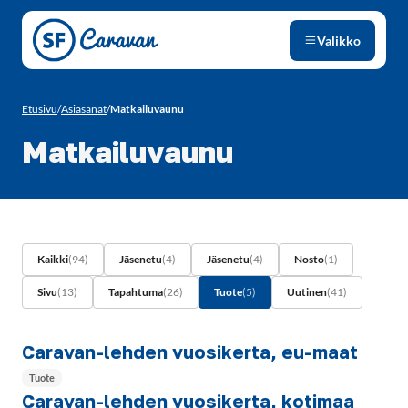
Siirry sivun sisältöön
Valikko
Etusivu
/
Asiasanat
/
Matkailuvaunu
Matkailuvaunu
Kaikki
(94)
Jäsenetu
(4)
Jäsenetu
(4)
Nosto
(1)
Sivu
(13)
Tapahtuma
(26)
Tuote
(5)
Uutinen
(41)
Caravan-lehden vuosikerta, eu-maat
Tuote
Caravan-lehden vuosikerta, kotimaa