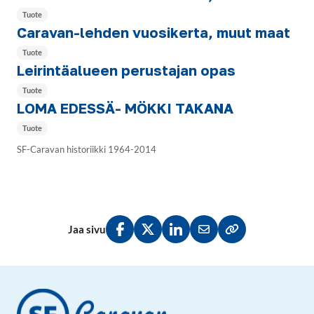
Tuote
Caravan-lehden vuosikerta, muut maat
Tuote
Leirintäalueen perustajan opas
Tuote
LOMA EDESSÄ- MÖKKI TAKANA
Tuote
SF-Caravan historiikki 1964-2014
Jaa sivu
Jaa Facebookissa
Jaa Twitterissä
Jaa LinkedInissä
Jaa sähköpostitse
Kopioi linkki lei