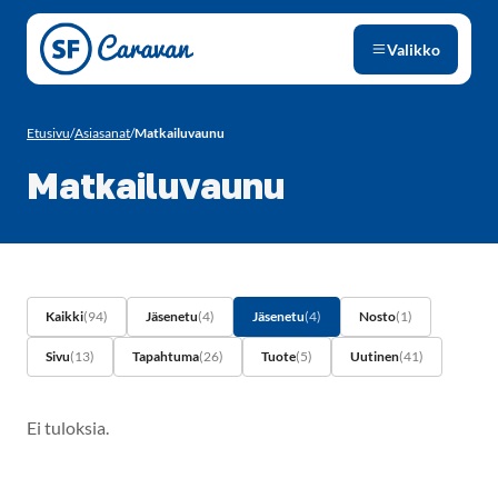
Siirry sivun sisältöön
Valikko
Etusivu
/
Asiasanat
/
Matkailuvaunu
Matkailuvaunu
Kaikki
(94)
Jäsenetu
(4)
Jäsenetu
(4)
Nosto
(1)
Sivu
(13)
Tapahtuma
(26)
Tuote
(5)
Uutinen
(41)
Ei tuloksia.