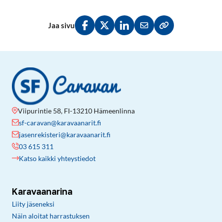
Jaa sivu
Jaa Facebookissa
Jaa Twitterissä
Jaa LinkedInissä
Jaa sähköpostitse
Kopioi linkki lei
Viipurintie 58, FI-13210 Hämeenlinna
sf-caravan@karavaanarit.fi
jasenrekisteri@karavaanarit.fi
03 615 311
Katso kaikki yhteystiedot
Karavaanarina
Liity jäseneksi
Näin aloitat harrastuksen