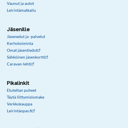
Vaunut ja autot
Leirintämatkailu
Jäsenille
Jäsenedut ja -palvelut
Kerhotoiminta
Omat jäsentiedot
Sähköinen jäsenkortti
Caravan-lehti
Pikalinkit
Etuteltan puheet
Täytä liittymislomake
Verkkokauppa
Leirintäopas.fi