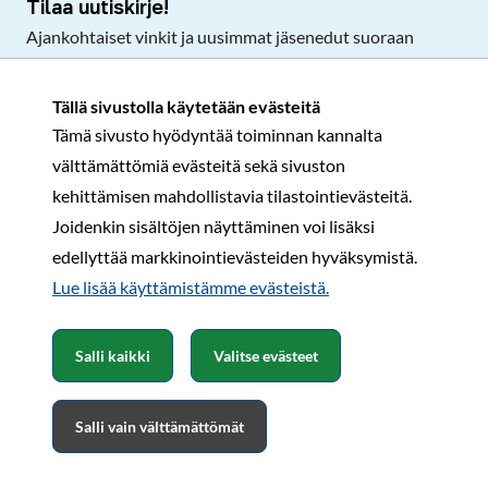
Tilaa uutiskirje!
Ajankohtaiset vinkit ja uusimmat jäsenedut suoraan
sähköpostiisi.
Tällä sivustolla käytetään evästeitä
Tämä sivusto hyödyntää toiminnan kannalta
Tilaa
välttämättömiä evästeitä sekä sivuston
Facebook
Instagram
LinkedIn
YouTube
TikTok
kehittämisen mahdollistavia tilastointievästeitä.
Joidenkin sisältöjen näyttäminen voi lisäksi
edellyttää markkinointievästeiden hyväksymistä.
Rekisteri- ja tietosuojaseloste
Sopimusehdot
Lue lisää käyttämistämme evästeistä.​​​​​​
© Karavaanarit 2026
Salli kaikki
Valitse evästeet
Salli vain välttämättömät