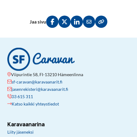
Jaa sivu
Jaa Facebookissa
Jaa Twitterissä
Jaa LinkedInissä
Jaa sähköpostitse
Kopioi linkki lei
Viipurintie 58, FI-13210 Hämeenlinna
sf-caravan@karavaanarit.fi
jasenrekisteri@karavaanarit.fi
03 615 311
Katso kaikki yhteystiedot
Karavaanarina
Liity jäseneksi