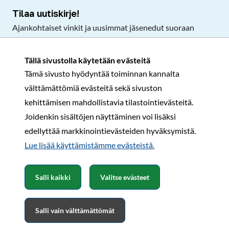
Tilaa uutiskirje!
Ajankohtaiset vinkit ja uusimmat jäsenedut suoraan
sähköpostiisi.
Tällä sivustolla käytetään evästeitä
Tämä sivusto hyödyntää toiminnan kannalta
Tilaa
välttämättömiä evästeitä sekä sivuston
Facebook
Instagram
LinkedIn
YouTube
TikTok
kehittämisen mahdollistavia tilastointievästeitä.
Joidenkin sisältöjen näyttäminen voi lisäksi
edellyttää markkinointievästeiden hyväksymistä.
Rekisteri- ja tietosuojaseloste
Sopimusehdot
Lue lisää käyttämistämme evästeistä.​​​​​​
© Karavaanarit 2026
Salli kaikki
Valitse evästeet
Salli vain välttämättömät