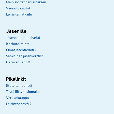
Näin aloitat harrastuksen
Vaunut ja autot
Leirintämatkailu
Jäsenille
Jäsenedut ja -palvelut
Kerhotoiminta
Omat jäsentiedot
Sähköinen jäsenkortti
Caravan-lehti
Pikalinkit
Etuteltan puheet
Täytä liittymislomake
Verkkokauppa
Leirintäopas.fi