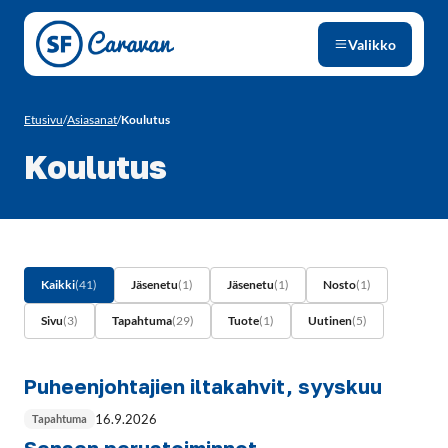
Siirry sivun sisältöön
Valikko
Etusivu
/
Asiasanat
/
Koulutus
Koulutus
Kaikki
(41)
Jäsenetu
(1)
Jäsenetu
(1)
Nosto
(1)
Sivu
(3)
Tapahtuma
(29)
Tuote
(1)
Uutinen
(5)
Puheenjohtajien iltakahvit, syyskuu
16.9.2026
Tapahtuma