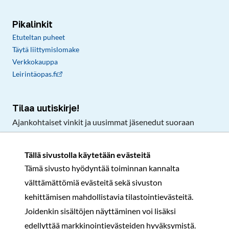
Pikalinkit
Etuteltan puheet
Täytä liittymislomake
Verkkokauppa
Leirintäopas.fi
Tilaa uutiskirje!
Ajankohtaiset vinkit ja uusimmat jäsenedut suoraan
sähköpostiisi.
Tällä sivustolla käytetään evästeitä
Tämä sivusto hyödyntää toiminnan kannalta
Tilaa
välttämättömiä evästeitä sekä sivuston
Facebook
Instagram
LinkedIn
YouTube
TikTok
kehittämisen mahdollistavia tilastointievästeitä.
Joidenkin sisältöjen näyttäminen voi lisäksi
edellyttää markkinointievästeiden hyväksymistä.