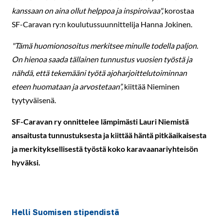
kanssaan on aina ollut helppoa ja inspiroivaa",
korostaa
SF-Caravan ry:n koulutussuunnittelija Hanna Jokinen.
"Tämä huomionosoitus merkitsee minulle todella paljon.
On hienoa saada tällainen tunnustus vuosien työstä ja
nähdä, että tekemääni työtä ajoharjoittelutoiminnan
eteen huomataan ja arvostetaan”,
kiittää Nieminen
tyytyväisenä.
SF-Caravan ry onnittelee lämpimästi Lauri Niemistä
ansaitusta tunnustuksesta ja kiittää häntä pitkäaikaisesta
ja merkityksellisestä työstä koko karavaanariyhteisön
hyväksi.
Helli Suomisen stipendistä