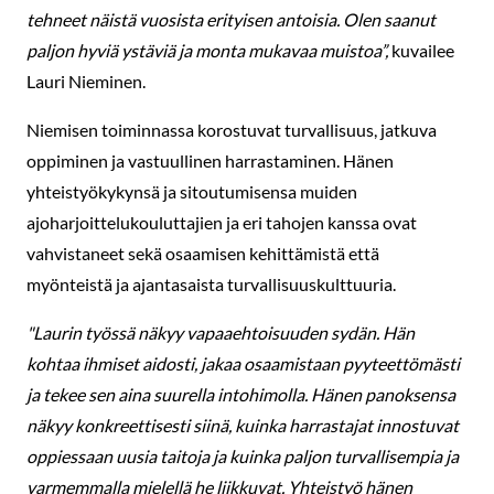
tehneet näistä vuosista erityisen antoisia. Olen saanut
paljon hyviä ystäviä ja monta mukavaa muistoa”,
kuvailee
Lauri Nieminen.
Niemisen toiminnassa korostuvat turvallisuus, jatkuva
oppiminen ja vastuullinen harrastaminen. Hänen
yhteistyökykynsä ja sitoutumisensa muiden
ajoharjoittelukouluttajien ja eri tahojen kanssa ovat
vahvistaneet sekä osaamisen kehittämistä että
myönteistä ja ajantasaista turvallisuuskulttuuria.
"Laurin työssä näkyy vapaaehtoisuuden sydän. Hän
kohtaa ihmiset aidosti, jakaa osaamistaan pyyteettömästi
ja tekee sen aina suurella intohimolla. Hänen panoksensa
näkyy konkreettisesti siinä, kuinka harrastajat innostuvat
oppiessaan uusia taitoja ja kuinka paljon turvallisempia ja
varmemmalla mielellä he liikkuvat. Yhteistyö hänen