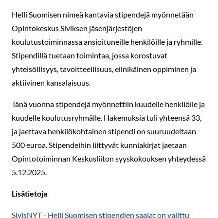
Helli Suomisen nimeä kantavia stipendejä myönnetään
Opintokeskus Siviksen jäsenjärjestöjen
koulutustoiminnassa ansioituneille henkilöille ja ryhmille.
Stipendillä tuetaan toimintaa, jossa korostuvat
yhteisöllisyys, tavoitteellisuus, elinikäinen oppiminen ja
aktiivinen kansalaisuus.
Tänä vuonna stipendejä myönnettiin kuudelle henkilölle ja
kuudelle koulutusryhmälle. Hakemuksia tuli yhteensä 33,
ja jaettava henkilökohtainen stipendi on suuruudeltaan
500 euroa. Stipendeihin liittyvät kunniakirjat jaetaan
Opintotoiminnan Keskusliiton syyskokouksen yhteydessä
5.12.2025.
Lisätietoja
SivisNYT - Helli Suomisen stipendien saajat on valittu