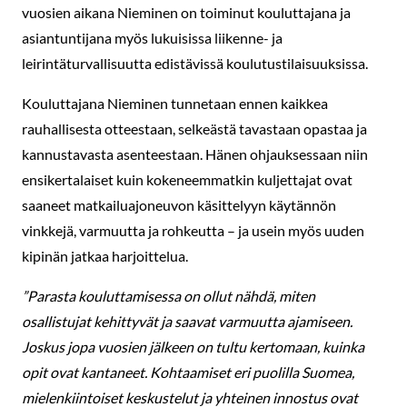
vuosien aikana Nieminen on toiminut kouluttajana ja
asiantuntijana myös lukuisissa liikenne- ja
leirintäturvallisuutta edistävissä koulutustilaisuuksissa.
Kouluttajana Nieminen tunnetaan ennen kaikkea
rauhallisesta otteestaan, selkeästä tavastaan opastaa ja
kannustavasta asenteestaan. Hänen ohjauksessaan niin
ensikertalaiset kuin kokeneemmatkin kuljettajat ovat
saaneet matkailuajoneuvon käsittelyyn käytännön
vinkkejä, varmuutta ja rohkeutta – ja usein myös uuden
kipinän jatkaa harjoittelua.
”Parasta kouluttamisessa on ollut nähdä, miten
osallistujat kehittyvät ja saavat varmuutta ajamiseen.
Joskus jopa vuosien jälkeen on tultu kertomaan, kuinka
opit ovat kantaneet. Kohtaamiset eri puolilla Suomea,
mielenkiintoiset keskustelut ja yhteinen innostus ovat