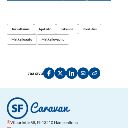
Turvallisuus
Ajotaito
Liikenne
Koulutus
Matkailuauto
Matkailuvaunu
Jaa sivu
Jaa Facebookissa
Jaa Twitterissä
Jaa LinkedInissä
Jaa sähköpostitse
Kopioi linkki lei
Viipurintie 58, FI-13210 Hämeenlinna