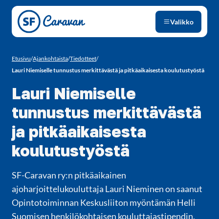
Siirry sivun sisältöön
Valikko
Etusivu
/
Ajankohtaista
/
Tiedotteet
/
Lauri Niemiselle tunnustus merkittävästä ja pitkäaikaisesta koulutustyöstä
Lauri Niemiselle
tunnustus merkittävästä
ja pitkäaikaisesta
koulutustyöstä
SF-Caravan ry:n pitkäaikainen
ajoharjoittelukouluttaja Lauri Nieminen on saanut
Opintotoiminnan Keskusliiton myöntämän Helli
Suomisen henkilökohtaisen kouluttajastipendin.