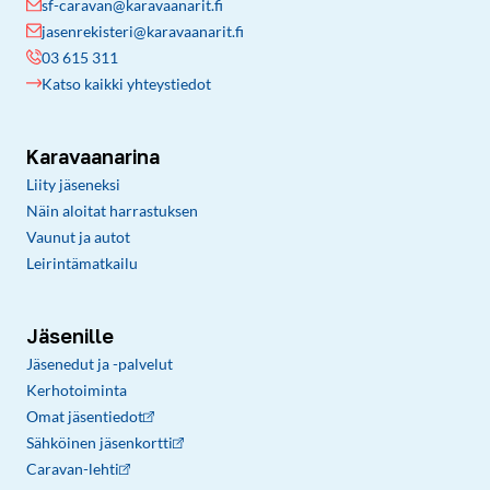
sf-caravan@karavaanarit.fi
jasenrekisteri@karavaanarit.fi
03 615 311
Katso kaikki yhteystiedot
Karavaanarina
Liity jäseneksi
Näin aloitat harrastuksen
Vaunut ja autot
Leirintämatkailu
Jäsenille
Jäsenedut ja -palvelut
Kerhotoiminta
Omat jäsentiedot
Sähköinen jäsenkortti
Caravan-lehti