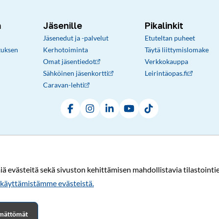
a
Jäsenille
Pikalinkit
Jäsenedut ja -palvelut
Etuteltan puheet
tuksen
Kerhotoiminta
Täytä liittymislomake
Omat jäsentiedot
Verkkokauppa
Sähköinen jäsenkortti
Leirintäopas.fi
Caravan-lehti
Facebook
Instagram
LinkedIn
YouTube
TikTok
Rekisteri- ja tietosuojaseloste
Sopimusehdot
© Karavaanarit 2026
evästeitä sekä sivuston kehittämisen mahdollistavia tilastointiev
käyttämistämme evästeistä.​​​​​​
tämättömät