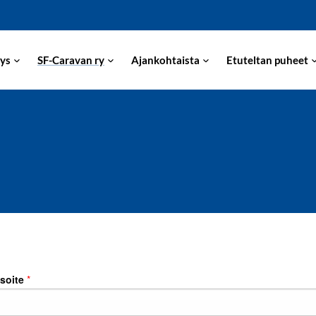
ys
SF-Caravan ry
Ajankohtaista
Etuteltan puheet