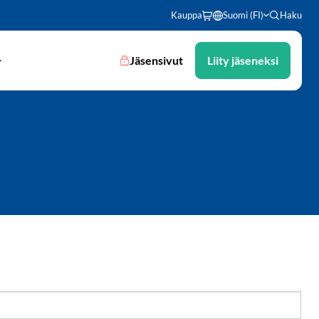
Kauppa
Suomi (FI)
Haku
Jäsensivut
Liity jäseneksi