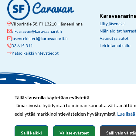
Karavaanarin
Liity jäseneksi
Viipurintie 58, FI-13210 Hämeenlinna
Näin aloitat harras
sf-caravan@karavaanarit.fi
Vaunut ja autot
jasenrekisteri@karavaanarit.fi
Leirintämatkailu
03 615 311
Katso kaikki yhteystiedot
Tällä sivustolla käytetään evästeitä
Tämä sivusto hyödyntää toiminnan kannalta välttämättömiä 
edellyttää markkinointievästeiden hyväksymistä.
Lue lisää 
Salli kaikki
Valitse evästeet
Salli vain vält