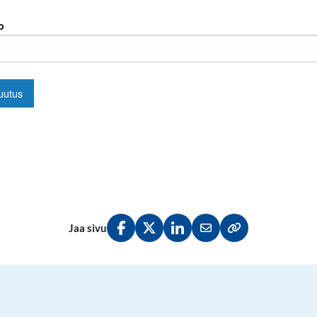
Jaa sivu
Jaa Facebookissa
Jaa Twitterissä
Jaa LinkedInissä
Jaa sähköpostitse
Kopioi linkki lei