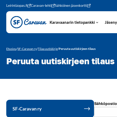
Siirry sivun sisältöön
Leirintäopas.fi
Caravan-lehti
Sähköinen jäsenkortti
Karavaanarin tietopankki
Jäseny
Etusivu
/
SF-Caravan ry
/
Tilaa uutiskirje
/
Peruuta uutiskirjeen tilaus
Peruuta uutiskirjeen tilaus
Ohita valikko
SF-Caravan ry