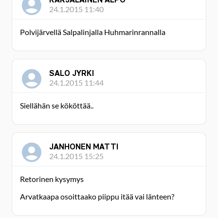
24.1.2015 11:40
Polvijärvellä Salpalinjalla Huhmarinrannalla
SALO JYRKI
24.1.2015 11:44
Siellähän se kököttää..
JANHONEN MATTI
24.1.2015 15:25
Retorinen kysymys
Arvatkaapa osoittaako piippu itää vai länteen?