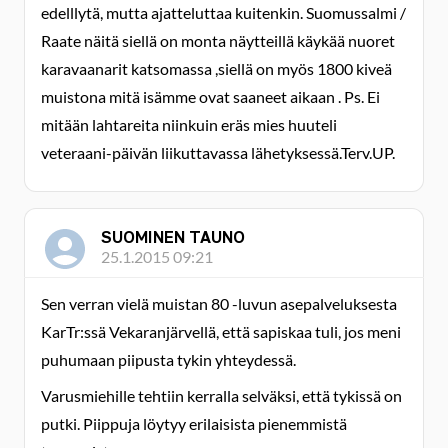
edelllytä, mutta ajatteluttaa kuitenkin. Suomussalmi /
Raate näitä siellä on monta näytteillä käykää nuoret
karavaanarit katsomassa ,siellä on myös 1800 kiveä
muistona mitä isämme ovat saaneet aikaan . Ps. Ei
mitään lahtareita niinkuin eräs mies huuteli
veteraani-päivän liikuttavassa lähetyksessä.Terv.UP.
SUOMINEN TAUNO
25.1.2015 09:21
Sen verran vielä muistan 80 -luvun asepalveluksesta
KarTr:ssä Vekaranjärvellä, että sapiskaa tuli, jos meni
puhumaan piipusta tykin yhteydessä.
Varusmiehille tehtiin kerralla selväksi, että tykissä on
putki. Piippuja löytyy erilaisista pienemmistä