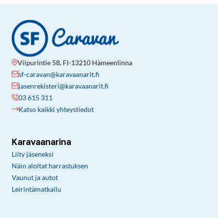
Viipurintie 58, FI-13210 Hämeenlinna
sf-caravan@karavaanarit.fi
jasenrekisteri@karavaanarit.fi
03 615 311
Katso kaikki yhteystiedot
Karavaanarina
Liity jäseneksi
Näin aloitat harrastuksen
Vaunut ja autot
Leirintämatkailu