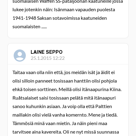
suomalaisen Waffen SS-pataljoonan kaatuneille jossa
lukee jotenkin näin: Isänmaan vapauden puolesta
1941-1948 Saksan sotavoimissa kaatuneiden
suomalaisten ......
LAINE SEPPO
25.1.2015 12:22
Taitaa vaan olla niin että, jos meidän isät ja äidit ei
olisi silloin panneet tosissaan hanttiin olisi pohjola
ehkä toisen sorttinen. Meillä olisi itänaapurina Kiina.
Ruåtsalaiset saisi tosissaan pelätä mitä itänaapuri
sanoo kuhunkin asiaan. Ja voip olla että Palttien
maillakin olisi vielä vanha komernto. Mene ja tiedä.
Tämmösiä minä vaan mietin. Ja näin pieni maa
tarvitsee aina kavereita. Oli ne nyt missä suunnassa