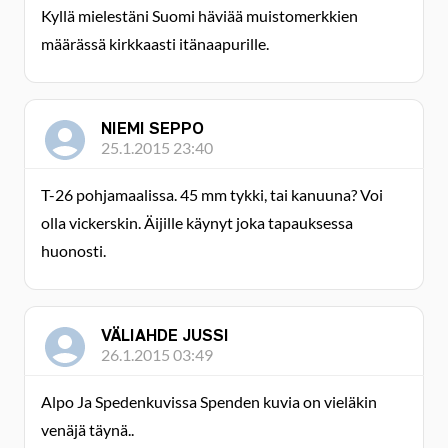
Kyllä mielestäni Suomi häviää muistomerkkien
määrässä kirkkaasti itänaapurille.
NIEMI SEPPO
25.1.2015 23:40
T-26 pohjamaalissa. 45 mm tykki, tai kanuuna? Voi
olla vickerskin. Äijille käynyt joka tapauksessa
huonosti.
VÄLIAHDE JUSSI
26.1.2015 03:49
Alpo Ja Spedenkuvissa Spenden kuvia on vieläkin
venäjä täynä..