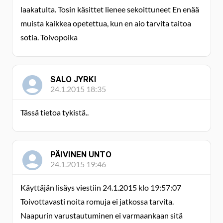
laakatulta. Tosin käsittet lienee sekoittuneet En enää
muista kaikkea opetettua, kun en aio tarvita taitoa
sotia. Toivopoika
SALO JYRKI
24.1.2015 18:35
Tässä tietoa tykistä..
PÄIVINEN UNTO
24.1.2015 19:46
Käyttäjän lisäys viestiin 24.1.2015 klo 19:57:07
Toivottavasti noita romuja ei jatkossa tarvita.
Naapurin varustautuminen ei varmaankaan sitä