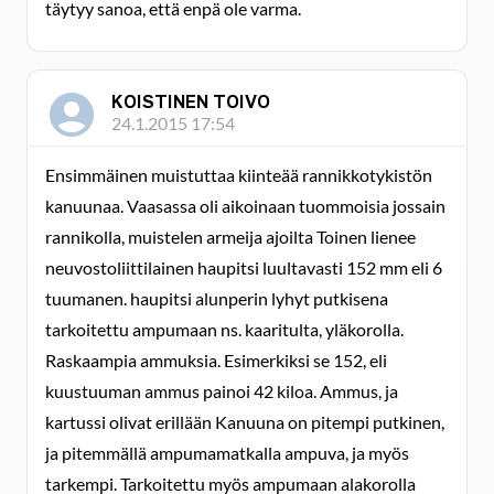
täytyy sanoa, että enpä ole varma.
KOISTINEN TOIVO
24.1.2015 17:54
Ensimmäinen muistuttaa kiinteää rannikkotykistön
kanuunaa. Vaasassa oli aikoinaan tuommoisia jossain
rannikolla, muistelen armeija ajoilta Toinen lienee
neuvostoliittilainen haupitsi luultavasti 152 mm eli 6
tuumanen. haupitsi alunperin lyhyt putkisena
tarkoitettu ampumaan ns. kaaritulta, yläkorolla.
Raskaampia ammuksia. Esimerkiksi se 152, eli
kuustuuman ammus painoi 42 kiloa. Ammus, ja
kartussi olivat erillään Kanuuna on pitempi putkinen,
ja pitemmällä ampumamatkalla ampuva, ja myös
tarkempi. Tarkoitettu myös ampumaan alakorolla