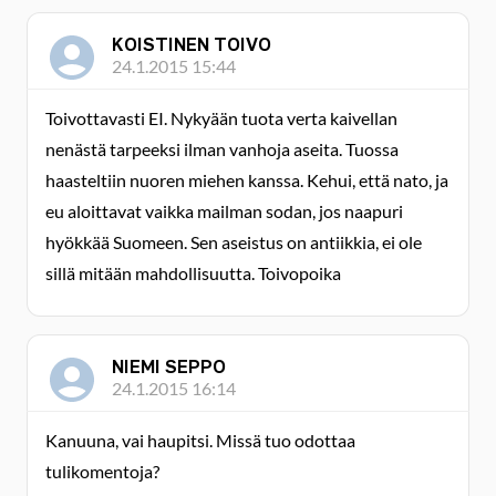
KOISTINEN TOIVO
24.1.2015 15:44
Toivottavasti EI. Nykyään tuota verta kaivellan
nenästä tarpeeksi ilman vanhoja aseita. Tuossa
haasteltiin nuoren miehen kanssa. Kehui, että nato, ja
eu aloittavat vaikka mailman sodan, jos naapuri
hyökkää Suomeen. Sen aseistus on antiikkia, ei ole
sillä mitään mahdollisuutta. Toivopoika
NIEMI SEPPO
24.1.2015 16:14
Kanuuna, vai haupitsi. Missä tuo odottaa
tulikomentoja?