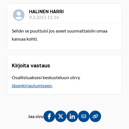
HALINEN HARRI
9.3.2015 11:14
Sehän se puuttuisi jos aseet suunnattaisiin omaa
kansaa kohti.
Kirjoita vastaus
Osallistuaksesi keskusteluun siirry
jäsenkirjautumiseen
.
Jaa sivu
Jaa Facebookissa
Jaa Twitterissä
Jaa LinkedInissä
Jaa sähköpostitse
Kopioi linkki lei