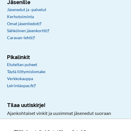
Jäsenille
Jäsenedut ja -palvelut
Kerhotoiminta
Omat jäsentiedot
Sähköinen jäsenkortti
Caravan-lehti
Pikalinkit
Etuteltan puheet
Täytä liittymislomake
Verkkokauppa
Leirintäopas.fi
Tilaa uutiskirje!
Ajankohtaiset vinkit ja uusimmat jäsenedut suoraan
sähköpostiisi.