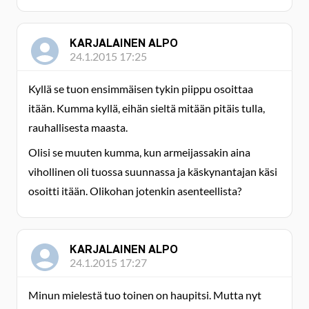
KARJALAINEN ALPO
24.1.2015 17:25
Kyllä se tuon ensimmäisen tykin piippu osoittaa
itään. Kumma kyllä, eihän sieltä mitään pitäis tulla,
rauhallisesta maasta.
Olisi se muuten kumma, kun armeijassakin aina
vihollinen oli tuossa suunnassa ja käskynantajan käsi
osoitti itään. Olikohan jotenkin asenteellista?
KARJALAINEN ALPO
24.1.2015 17:27
Minun mielestä tuo toinen on haupitsi. Mutta nyt