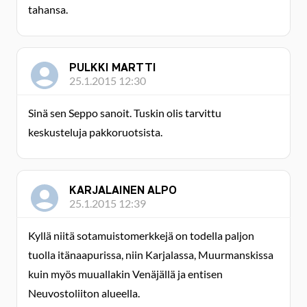
tahansa.
PULKKI MARTTI
25.1.2015 12:30
Sinä sen Seppo sanoit. Tuskin olis tarvittu
keskusteluja pakkoruotsista.
KARJALAINEN ALPO
25.1.2015 12:39
Kyllä niitä sotamuistomerkkejä on todella paljon
tuolla itänaapurissa, niin Karjalassa, Muurmanskissa
kuin myös muuallakin Venäjällä ja entisen
Neuvostoliiton alueella.