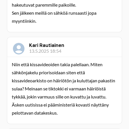
hakeutuvat paremmille paikoille.
Sen jälkeen meillä on sähköä runsaasti jopa
myyntiinkin.
Kari Rautiainen
13.5.2025 18:54
Niin että kissavideoiden takia palellaan. Miten
sähkönjakelu priorisoidaan siten että
kissavideoarkisto on häiriötön ja kuluttajan pakastin
sulaa? Meinaan se tiktokki ei varmaan häiriöistä
tykkää, jokin varmuus sille on kuvattu ja luvattu.
Äsken uutisissa ei pääministeriä kovasti näyttäny
pelottavan datakeskus.