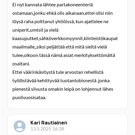
Ei nyt kannata lähtee partakoneenteriä
ostamaan,jonku ehkä olis aikanaan,ettei olisi niin
löysä raha polttanut yhtiöissä, kun ajattelee ne
uniperit,umtsit ja vielä
kaasuputket,sähköverkkomyynnit,kiinteistökaupat
maailmalle,,siksi peljättää että mitä sieltä vielä
tulee,olkoon tässä nämä asiat merkityksettömältä
osaltani.
Ettei väärinkäsitystä tule arvostan rehellistä
työllistävää kehittyvää tuotantobisnestä ,jonka
pienestä siivusta omakin leipä on lohjennut lähes
puolivuosisataa.
Kari Rautiainen
13.5.2025 16:38