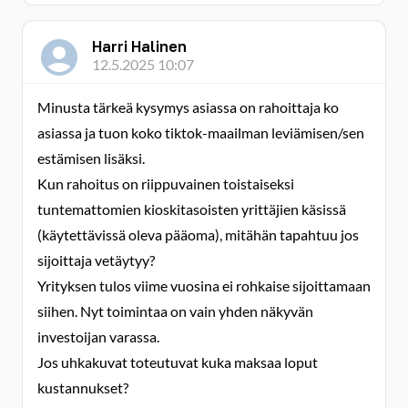
Harri Halinen
12.5.2025 10:07
Minusta tärkeä kysymys asiassa on rahoittaja ko
asiassa ja tuon koko tiktok-maailman leviämisen/sen
estämisen lisäksi.
Kun rahoitus on riippuvainen toistaiseksi
tuntemattomien kioskitasoisten yrittäjien käsissä
(käytettävissä oleva pääoma), mitähän tapahtuu jos
sijoittaja vetäytyy?
Yrityksen tulos viime vuosina ei rohkaise sijoittamaan
siihen. Nyt toimintaa on vain yhden näkyvän
investoijan varassa.
Jos uhkakuvat toteutuvat kuka maksaa loput
kustannukset?