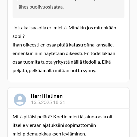
lähes puolivuosisataa.
Tottakai saa olla eri mieltä. Minäkin jos mitenkään
sopii?
Ihan oikeesti en osaa pitää katastrofina kansalle,
ennenkun niin näytetään oikeesti. En todellakaan
osaa tuomita tuota yritystä näillä tiedoilla. Eikä
peljätä, pelkäämällä mitään uutta synny.
Harri Halinen
13.5.2025 18:31
Mitä pitäisi pelätä? Koetin miettiä, ainoa asia oli
itselle vieraan ajatuksiini sopimattomiin
mielipidemuokkauksen leviäminen.