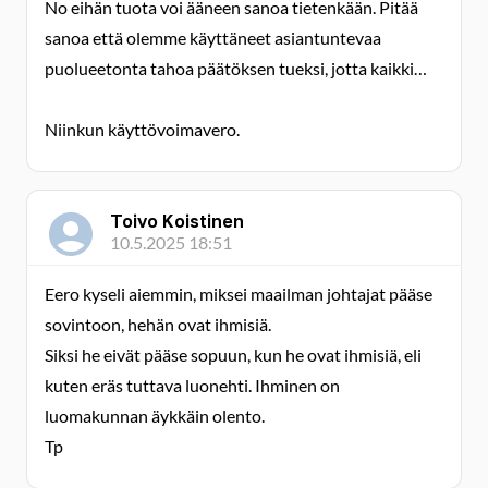
No eihän tuota voi ääneen sanoa tietenkään. Pitää
sanoa että olemme käyttäneet asiantuntevaa
puolueetonta tahoa päätöksen tueksi, jotta kaikki…
Niinkun käyttövoimavero.
Toivo Koistinen
10.5.2025 18:51
Eero kyseli aiemmin, miksei maailman johtajat pääse
sovintoon, hehän ovat ihmisiä.
Siksi he eivät pääse sopuun, kun he ovat ihmisiä, eli
kuten eräs tuttava luonehti. Ihminen on
luomakunnan äykkäin olento.
Tp