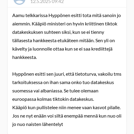
12.5.2025 09:42
Aamu telkkarissa Hyppönen esitti tota mitä sanoin jo
aiemmin. Kääpiö ministeri on hyvin kriittinen tiktok
datakeskuksen suhteen siksi, kun se ei tienny
tällasesta hankkeesta etukäteen mitään. Sen yli on
kävelty ja luonnolle ottaa kun se ei saa krediittejä
hankkeesta.
Hyppönen esitti sen juuri, että tietoturva, vakoilu tms
tarkoituksessa on ihan sama onko tuo datakeskus
suomessa vai albaniassa. Se tulee olemaan
euroopassa kolmas tiktokin datakeskus.
Kääpiö kun pullistelee niin menee vaan kasvot pilalle.
Jos ne nyt enään voi siltä enempää mennä kun nuo oli
jo nuo naisten lähentelyt