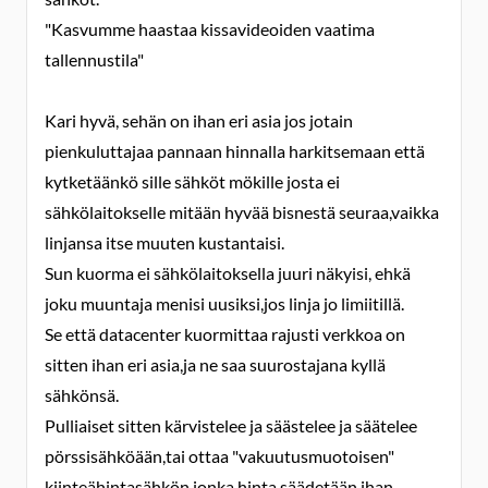
"Kasvumme haastaa kissavideoiden vaatima
tallennustila"
Kari hyvä, sehän on ihan eri asia jos jotain
pienkuluttajaa pannaan hinnalla harkitsemaan että
kytketäänkö sille sähköt mökille josta ei
sähkölaitokselle mitään hyvää bisnestä seuraa,vaikka
linjansa itse muuten kustantaisi.
Sun kuorma ei sähkölaitoksella juuri näkyisi, ehkä
joku muuntaja menisi uusiksi,jos linja jo limiitillä.
Se että datacenter kuormittaa rajusti verkkoa on
sitten ihan eri asia,ja ne saa suurostajana kyllä
sähkönsä.
Pulliaiset sitten kärvistelee ja säästelee ja säätelee
pörssisähköään,tai ottaa "vakuutusmuotoisen"
kiinteähintasähkön,jonka hinta säädetään ihan