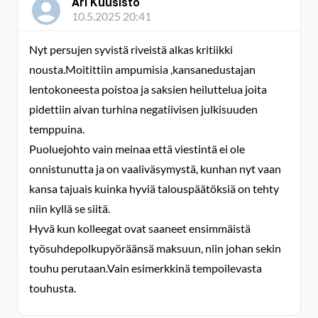
Ari Kuusisto
10.5.2025 20:41
Nyt persujen syvistä riveistä alkas kritiikki
nousta.Moitittiin ampumisia ,kansanedustajan
lentokoneesta poistoa ja saksien heiluttelua joita
pidettiin aivan turhina negatiivisen julkisuuden
temppuina.
Puoluejohto vain meinaa että viestintä ei ole
onnistunutta ja on vaaliväsymystä, kunhan nyt vaan
kansa tajuais kuinka hyviä talouspäätöksiä on tehty
niin kyllä se siitä.
Hyvä kun kolleegat ovat saaneet ensimmäistä
työsuhdepolkupyöräänsä maksuun, niin johan sekin
touhu perutaan.Vain esimerkkinä tempoilevasta
touhusta.