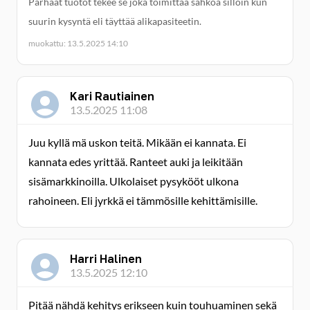
Parhaat tuotot tekee se joka toimittaa sähköä silloin kun
suurin kysyntä eli täyttää alikapasiteetin.
muokattu: 13.5.2025 14:10
Kari Rautiainen
13.5.2025 11:08
Juu kyllä mä uskon teitä. Mikään ei kannata. Ei
kannata edes yrittää. Ranteet auki ja leikitään
sisämarkkinoilla. Ulkolaiset pysykööt ulkona
rahoineen. Eli jyrkkä ei tämmösille kehittämisille.
Harri Halinen
13.5.2025 12:10
Pitää nähdä kehitys erikseen kuin touhuaminen sekä