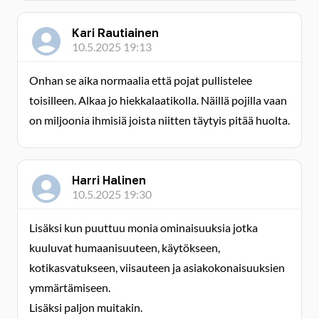
Kari Rautiainen
10.5.2025 19:13
Onhan se aika normaalia että pojat pullistelee
toisilleen. Alkaa jo hiekkalaatikolla. Näillä pojilla vaan
on miljoonia ihmisiä joista niitten täytyis pitää huolta.
Harri Halinen
10.5.2025 19:30
Lisäksi kun puuttuu monia ominaisuuksia jotka
kuuluvat humaanisuuteen, käytökseen,
kotikasvatukseen, viisauteen ja asiakokonaisuuksien
ymmärtämiseen.
Lisäksi paljon muitakin.