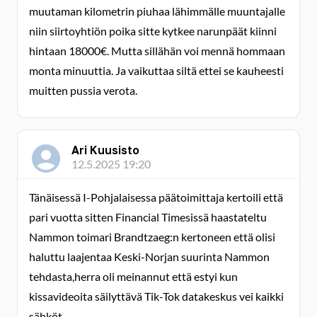
muutaman kilometrin piuhaa lähimmälle muuntajalle
niin siirtoyhtiön poika sitte kytkee narunpäät kiinni
hintaan 18000€. Mutta sillähän voi mennä hommaan
monta minuuttia. Ja vaikuttaa siltä ettei se kauheesti
muitten pussia verota.
Ari Kuusisto
12.5.2025 19:20
Tänäisessä I-Pohjalaisessa päätoimittaja kertoili että
pari vuotta sitten Financial Timesissä haastateltu
Nammon toimari Brandtzaeg:n kertoneen että olisi
haluttu laajentaa Keski-Norjan suurinta Nammon
tehdasta,herra oli meinannut että estyi kun
kissavideoita säilyttävä Tik-Tok datakeskus vei kaikki
sähköt.