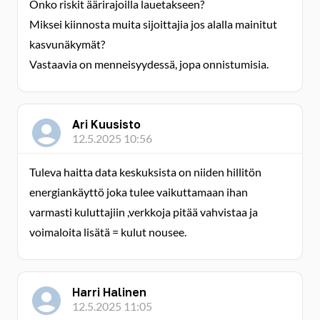
Onko riskit äärirajoilla lauetakseen?
Miksei kiinnosta muita sijoittajia jos alalla mainitut
kasvunäkymät?
Vastaavia on menneisyydessä, jopa onnistumisia.
Ari Kuusisto
12.5.2025 10:56
Tuleva haitta data keskuksista on niiden hillitön
energiankäyttö joka tulee vaikuttamaan ihan
varmasti kuluttajiin ,verkkoja pitää vahvistaa ja
voimaloita lisätä = kulut nousee.
Harri Halinen
12.5.2025 11:05