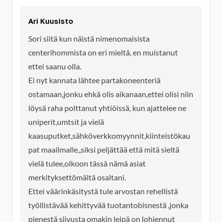
Ari Kuusisto
Sori siitä kun näistä nimenomaisista
centerihommista on eri mieltä, en muistanut
ettei saanu olla.
Ei nyt kannata lähtee partakoneenteriä
ostamaan,jonku ehkä olis aikanaan,ettei olisi niin
löysä raha polttanut yhtiöissä, kun ajattelee ne
uniperit,umtsit ja vielä
kaasuputket,sähköverkkomyynnit,kiinteistökau
pat maailmalle,,siksi peljättää että mitä sieltä
vielä tulee,olkoon tässä nämä asiat
merkityksettömältä osaltani.
Ettei väärinkäsitystä tule arvostan rehellistä
työllistävää kehittyvää tuotantobisnestä ,jonka
pienestä siivusta omakin leipä on lohjennut