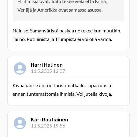
Eli ihmisiä ovat. Töitä tekee vielä että Kiina,
Venäjä ja Amerikka ovat samassa asussa.
Näin se. Samanväristä paskaa ne tekee kun muutkin.
Tai no, Putiliinista ja Trumpista ei voi olla varma.
Harri Halinen
11.5.2025 12:07
Kivaahan se on tuo turistimatkailu. Tapaa uusia
ennen tuntemattomia ihmisiä. Voi jutella kivoja.
Kari Rautiainen
11.5.2025 19:56