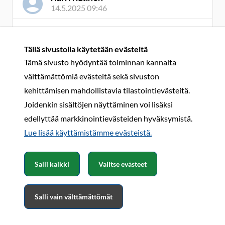
14.5.2025 09:46
Mainitsemani asiat ovat ikävystyttäviä mutta
tosiasioita nykyelämässä tässä maailmassa.
Tällä sivustolla käytetään evästeitä
Unohtamalla ne ja eläen vain omassa
Tämä sivusto hyödyntää toiminnan kannalta
ajatusmaailmassa ehkä helpottaa?
välttämättömiä evästeitä sekä sivuston
Niin tai jättää lukematta ja kirjoittaa itse vain kivoista
kehittämisen mahdollistavia tilastointievästeitä.
ja omaan järkeen mahtuvista asioista.
Joidenkin sisältöjen näyttäminen voi lisäksi
edellyttää markkinointievästeiden hyväksymistä.
Lue lisää käyttämistämme evästeistä.​​​​​​
Harri Halinen
14.5.2025 09:46
Salli kaikki
Valitse evästeet
Mainitsemani asiat ovat ikävystyttäviä mutta
tosiasioita nykyelämässä tässä maailmassa.
Salli vain välttämättömät
Unohtamalla ne ja eläen vain omassa
ajatusmaailmassa ehkä helpottaa?