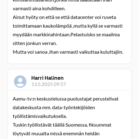
varmasti aina kohdilleen.
Ainut hyöty on että se että datacenter voi ruveta
toimittamaan kaukolämpöä ,mutta kyllä se varmasti
myydään markkinahintaan.Pelastuisko se maailma
sitten jonkun verran.
Mutta voi sanoa ,ihan varmasti vaikuttaa kuluttajiin.
Harri Halinen
13.5.2025 09:57
Aamu-tv:n keskustelussa puolustajat perustelivat
datakeskusta mm. data-työntekijöiden
työllistämisvaikutuksella.
Tuskin työllistävät täällä Suomessa, fiksummat
löytyvät muualta missä enemmän heidän