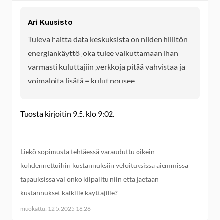
Ari Kuusisto
Tuleva haitta data keskuksista on niiden hillitön
energiankäyttö joka tulee vaikuttamaan ihan
varmasti kuluttajiin ,verkkoja pitää vahvistaa ja
voimaloita lisätä = kulut nousee.
Tuosta kirjoitin 9.5. klo 9:02.
Liekö sopimusta tehtäessä varauduttu oikein
kohdennettuihin kustannuksiin veloituksissa aiemmissa
tapauksissa vai onko kilpailtu niin että jaetaan
kustannukset kaikille käyttäjille?
muokattu: 12.5.2025 16:26