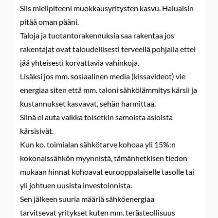
Siis mielipiteeni muokkausyritysten kasvu. Haluaisin
pitää oman pääni.
Taloja ja tuotantorakennuksia saa rakentaa jos
rakentajat ovat taloudellisesti terveellä pohjalla ettei
jää yhteisesti korvattavia vahinkoja.
Lisäksi jos mm. sosiaalinen media (kissavideot) vie
energiaa siten että mm. taloni sähkölämmitys kärsii ja
kustannukset kasvavat, sehän harmittaa.
Siinä ei auta vaikka toisetkin samoista asioista
kärsisivät.
Kun ko. toimialan sähkötarve kohoaa yli 15%:n
kokonaissähkön myynnistä, tämänhetkisen tiedon
mukaan hinnat kohoavat eurooppalaiselle tasolle tai
yli johtuen uusista investoinnista.
Sen jälkeen suuria määriä sähköenergiaa
tarvitsevat yritykset kuten mm. terästeollisuus