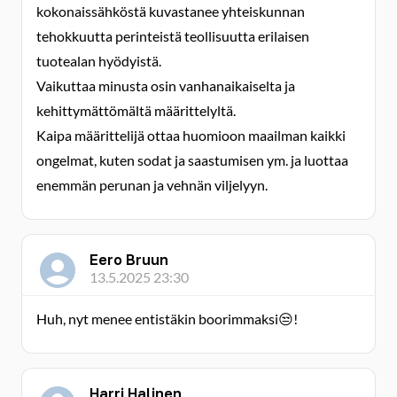
kokonaissähköstä kuvastanee yhteiskunnan
tehokkuutta perinteistä teollisuutta erilaisen
tuotealan hyödyistä.
Vaikuttaa minusta osin vanhanaikaiselta ja
kehittymättömältä määrittelyltä.
Kaipa määrittelijä ottaa huomioon maailman kaikki
ongelmat, kuten sodat ja saastumisen ym. ja luottaa
enemmän perunan ja vehnän viljelyyn.
Eero Bruun
13.5.2025 23:30
Huh, nyt menee entistäkin boorimmaksi😒!
Harri Halinen