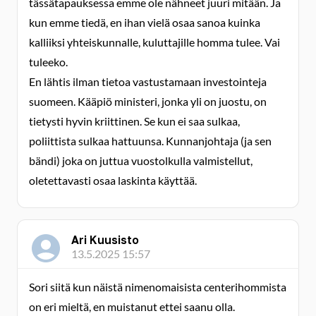
tässätapauksessa emme ole nähneet juuri mitään. Ja
kun emme tiedä, en ihan vielä osaa sanoa kuinka
kalliiksi yhteiskunnalle, kuluttajille homma tulee. Vai
tuleeko.
En lähtis ilman tietoa vastustamaan investointeja
suomeen. Kääpiö ministeri, jonka yli on juostu, on
tietysti hyvin kriittinen. Se kun ei saa sulkaa,
poliittista sulkaa hattuunsa. Kunnanjohtaja (ja sen
bändi) joka on juttua vuostolkulla valmistellut,
oletettavasti osaa laskinta käyttää.
Ari Kuusisto
13.5.2025 15:57
Sori siitä kun näistä nimenomaisista centerihommista
on eri mieltä, en muistanut ettei saanu olla.