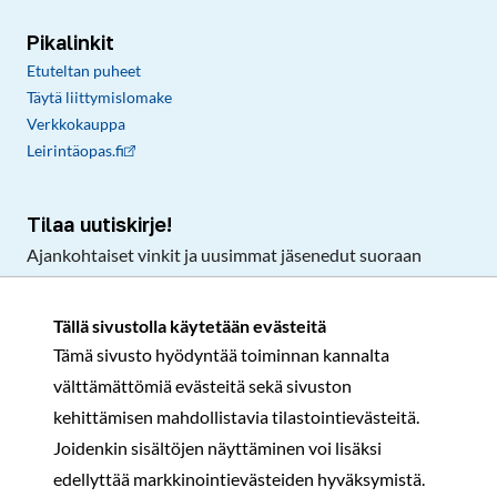
Pikalinkit
Etuteltan puheet
Täytä liittymislomake
Verkkokauppa
Leirintäopas.fi
Tilaa uutiskirje!
Ajankohtaiset vinkit ja uusimmat jäsenedut suoraan
sähköpostiisi.
Tällä sivustolla käytetään evästeitä
Tämä sivusto hyödyntää toiminnan kannalta
Tilaa
välttämättömiä evästeitä sekä sivuston
Facebook
Instagram
LinkedIn
YouTube
TikTok
kehittämisen mahdollistavia tilastointievästeitä.
Joidenkin sisältöjen näyttäminen voi lisäksi
edellyttää markkinointievästeiden hyväksymistä.
Rekisteri- ja tietosuojaseloste
Sopimusehdot