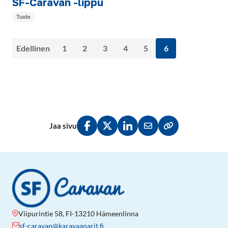
SF-Caravan -lippu
Tuote
Edellinen
1
2
3
4
5
6
Jaa sivu
Jaa Facebookissa
Jaa Twitterissä
Jaa LinkedInissä
Jaa sähköpostitse
Kopioi linkki lei
Viipurintie 58, FI-13210 Hämeenlinna
sf-caravan@karavaanarit.fi