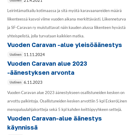
21.4.2021
Uutinen
Leirintämatkailu kotimaassa ja sitä myötä karavaanareiden määrä
liikenteessä kasvoi viime vuoden aikana merkittävästi. Liikenneturva
ja SF-Caravan ry muistuttavat näin kauden alussa liikenteen hyvästä
yhteispelistä, jolla turvataan kaikkien matka.
Vuoden Caravan -alue yleisöäänestys
11.11.2024
Uutinen
Vuoden Caravan alue 2023
-äänestyksen arvonta
6.11.2023
Uutinen
Vuoden Caravan alue 2023 äänestykseen osallistuneiden kesken on
arvottu palkintoja. Osallistuneiden kesken arvottiin 5 kpl EckeröLinen
menopaluulahjakortteja sekä 5 kpl kahden keittöpyyhkeen settejä.
Vuoden Caravan-alue äänestys
käynnissä