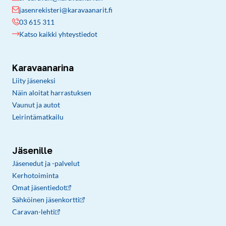
jasenrekisteri@karavaanarit.fi
03 615 311
Katso kaikki yhteystiedot
Karavaanarina
Liity jäseneksi
Näin aloitat harrastuksen
Vaunut ja autot
Leirintämatkailu
Jäsenille
Jäsenedut ja -palvelut
Kerhotoiminta
Omat jäsentiedot
Sähköinen jäsenkortti
Caravan-lehti