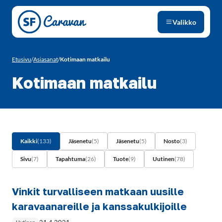
Siirry sivun sisältöön
Valikko
Etusivu
/
Asiasanat
/
Kotimaan matkailu
Kotimaan matkailu
Kaikki
(133)
Jäsenetu
(5)
Jäsenetu
(5)
Nosto
(3)
Sivu
(7)
Tapahtuma
(26)
Tuote
(9)
Uutinen
(78)
Vinkit turvalliseen matkaan uusille
karavaanareille ja kanssakulkijoille