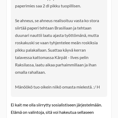
paperimies saa 2 dl pikku tuopillisen.
Se ahneus, se ahneus realisoituu vasta ko stora
siirtää paperi tehtaan Brasiliaan ja tehtaan
duunari nauttii laatu ajasta työttömänä, mutta
roskakuski se vaan tyhjentelee meän roskiksia
pikku palakallaan. Suattaa käyvä kerran
talavessa kattomassa Kärpät - Ilves pelin
Raksilassa, laatu aikaa parhaimmillaan ja ihan
omalla rahallaan.
Mänöökö tuo oikein niikö omasta mielestä. :/ H
Ei kait me olla siirrytty sosialistiseen järjestelmään.
Elämä on valintoja, sitä voi hakeutua sellaseen