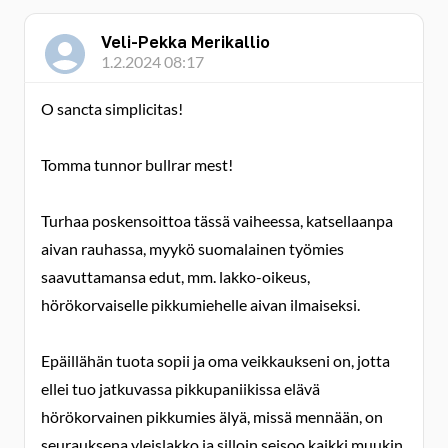
Veli-Pekka Merikallio
1.2.2024 08:17
O sancta simplicitas!
Tomma tunnor bullrar mest!
Turhaa poskensoittoa tässä vaiheessa, katsellaanpa
aivan rauhassa, myykö suomalainen työmies
saavuttamansa edut, mm. lakko-oikeus,
hörökorvaiselle pikkumiehelle aivan ilmaiseksi.
Epäillähän tuota sopii ja oma veikkaukseni on, jotta
ellei tuo jatkuvassa pikkupaniikissa elävä
hörökorvainen pikkumies älyä, missä mennään, on
seurauksena yleislakko ja silloin seisoo kaikki muukin