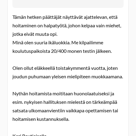
Tämän hetken päättäjät näyttävät ajattelevan, että
hoitaminen on halpatyötä, johon kelpaa vain miehet,
jotka eivät muuta opi.
Minä olen suuria ikäluokkia. Me kilpailimme
koulutuspaikoista 20/400 monen testin jälkeen.
Olen ollut eläkkeellä toistakymmentä vuotta, joten
joudun puhumaan yleisen mielipiteen muokkaamana.
Nythän hoitamista moititaan huonolaatuiseksi ja
esim. nykyisen hallituksen mielestä on tärkeämpää
satsata ulkomaanvientiin vaikkapa opettamisen tai
hoitamisen kustannuksella.
Kari Rautiaiselle