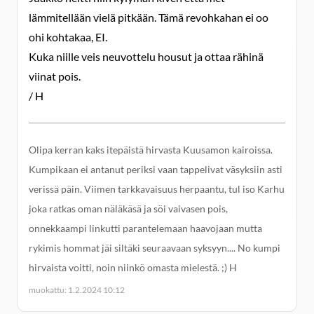
lämmitellään vielä pitkään. Tämä revohkahan ei oo
ohi kohtakaa, EI.
Kuka niille veis neuvottelu housut ja ottaa rähinä
viinat pois.
/ H
Olipa kerran kaks itepäistä hirvasta Kuusamon kairoissa.
Kumpikaan ei antanut periksi vaan tappelivat väsyksiin asti
verissä päin. Viimen tarkkavaisuus herpaantu, tul iso Karhu
joka ratkas oman näläkäsä ja söi vaivasen pois,
onnekkaampi linkutti parantelemaan haavojaan mutta
rykimis hommat jäi siltäki seuraavaan syksyyn.... No kumpi
hirvaista voitti, noin niinkö omasta mielestä. ;) H
muokattu: 1.2.2024 10:12