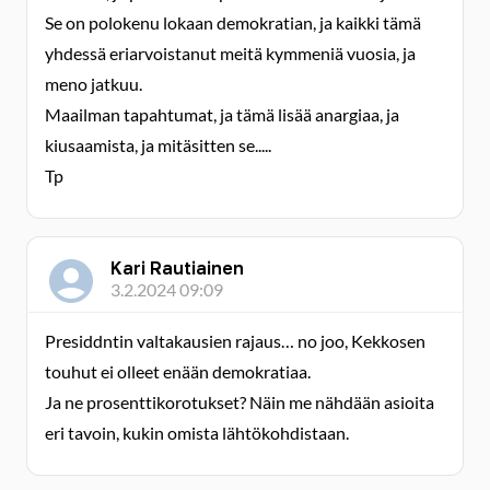
Se on polokenu lokaan demokratian, ja kaikki tämä
yhdessä eriarvoistanut meitä kymmeniä vuosia, ja
meno jatkuu.
Maailman tapahtumat, ja tämä lisää anargiaa, ja
kiusaamista, ja mitäsitten se.....
Tp
Kari Rautiainen
3.2.2024 09:09
Presiddntin valtakausien rajaus… no joo, Kekkosen
touhut ei olleet enään demokratiaa.
Ja ne prosenttikorotukset? Näin me nähdään asioita
eri tavoin, kukin omista lähtökohdistaan.