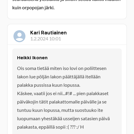
kuin orpopojan järki.
Kari Rautiainen
1.2.2024 10:01
Heikki Ikonen
Ois soma tietää miten iso lovi on poliittesen
lakon lue pöljän lakon päättäjällä itellään
palakka pussissa kuun lopussa.
Käskee, vaatii jos ei nii...#!# ... pien palakkaset
päiväkojin tätit palakattomalle päivälle ja se
tuntuu kuun lopussa, mutta suostuuko ite
luopumaan yhestäkää usseijen satasien päivä
palakasta, eppäillä sopii :( ??? :/ H