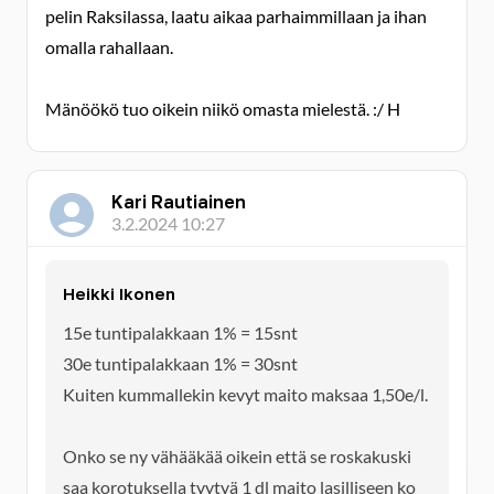
pelin Raksilassa, laatu aikaa parhaimmillaan ja ihan
omalla rahallaan.
Mänöökö tuo oikein niikö omasta mielestä. :/ H
Kari Rautiainen
3.2.2024 10:27
Heikki Ikonen
15e tuntipalakkaan 1% = 15snt
30e tuntipalakkaan 1% = 30snt
Kuiten kummallekin kevyt maito maksaa 1,50e/l.
Onko se ny vähääkää oikein että se roskakuski
saa korotuksella tyytyä 1 dl maito lasilliseen ko