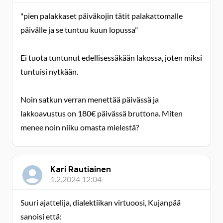
"pien palakkaset päiväkojin tätit palakattomalle
päivälle ja se tuntuu kuun lopussa"
Ei tuota tuntunut edellisessäkään lakossa, joten miksi
tuntuisi nytkään.
Noin satkun verran menettää päivässä ja
lakkoavustus on 180€ päivässä bruttona. Miten
menee noin niiku omasta mielestä?
Kari Rautiainen
1.2.2024 12:04
Suuri ajattelija, dialektiikan virtuoosi, Kujanpää
sanoisi että: