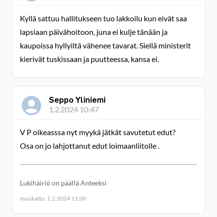
Kyllä sattuu hallitukseen tuo lakkoilu kun eivät saa
lapsiaan päivähoitoon, juna ei kulje tänään ja
kaupoissa hyllyiltä vähenee tavarat. Siellä ministerit
kierivät tuskissaan ja puutteessa, kansa ei.
Seppo Yliniemi
1.2.2024 10:47
V P oikeasssa nyt myykä jätkät savutetut edut?
Osa on jo lahjottanut edut loimaanliitolle .
Lukihäiriö on päällä Anteeksi
muokattu: 1.2.2024 11:00