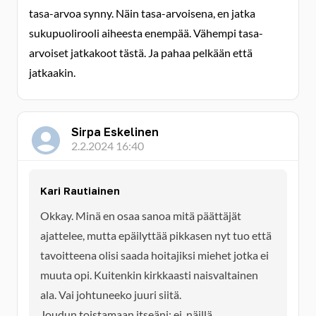
tasa-arvoa synny. Näin tasa-arvoisena, en jatka
sukupuolirooli aiheesta enempää. Vähempi tasa-
arvoiset jatkakoot tästä. Ja pahaa pelkään että
jatkaakin.
Sirpa Eskelinen
2.2.2024 16:40
Kari Rautiainen
Okkay. Minä en osaa sanoa mitä päättäjät
ajattelee, mutta epäilyttää pikkasen nyt tuo että
tavoitteena olisi saada hoitajiksi miehet jotka ei
muuta opi. Kuitenkin kirkkaasti naisvaltainen
ala. Vai johtuneeko juuri siitä.
Joudun toistamaan itseäni: ei, näillä