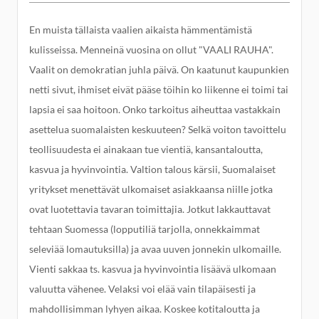
En muista tällaista vaalien aikaista hämmentämistä
kulisseissa. Menneinä vuosina on ollut "VAALI RAUHA".
Vaalit on demokratian juhla päivä. On kaatunut kaupunkien
netti sivut, ihmiset eivät pääse töihin ko liikenne ei toimi tai
lapsia ei saa hoitoon. Onko tarkoitus aiheuttaa vastakkain
asettelua suomalaisten keskuuteen? Selkä voiton tavoittelu
teollisuudesta ei ainakaan tue vientiä, kansantaloutta,
kasvua ja hyvinvointia. Valtion talous kärsii, Suomalaiset
yritykset menettävät ulkomaiset asiakkaansa niille jotka
ovat luotettavia tavaran toimittajia. Jotkut lakkauttavat
tehtaan Suomessa (lopputiliä tarjolla, onnekkaimmat
seleviää lomautuksilla) ja avaa uuven jonnekin ulkomaille.
Vienti sakkaa ts. kasvua ja hyvinvointia lisäävä ulkomaan
valuutta vähenee. Velaksi voi elää vain tilapäisesti ja
mahdollisimman lyhyen aikaa. Koskee kotitaloutta ja