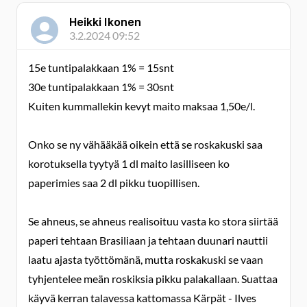
Heikki Ikonen
3.2.2024 09:52
15e tuntipalakkaan 1% = 15snt
30e tuntipalakkaan 1% = 30snt
Kuiten kummallekin kevyt maito maksaa 1,50e/l.
Onko se ny vähääkää oikein että se roskakuski saa
korotuksella tyytyä 1 dl maito lasilliseen ko
paperimies saa 2 dl pikku tuopillisen.
Se ahneus, se ahneus realisoituu vasta ko stora siirtää
paperi tehtaan Brasiliaan ja tehtaan duunari nauttii
laatu ajasta työttömänä, mutta roskakuski se vaan
tyhjentelee meän roskiksia pikku palakallaan. Suattaa
käyvä kerran talavessa kattomassa Kärpät - Ilves