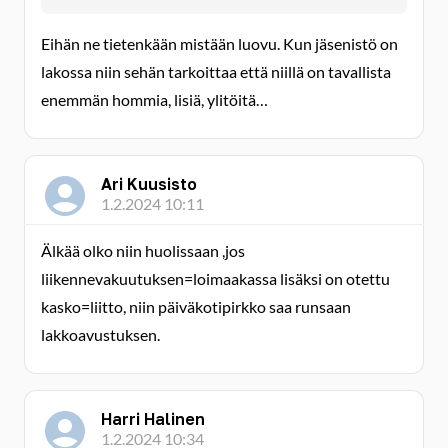
Eihän ne tietenkään mistään luovu. Kun jäsenistö on
lakossa niin sehän tarkoittaa että niillä on tavallista
enemmän hommia, lisiä, ylitöitä…
Ari Kuusisto
1.2.2024 10:11
Älkää olko niin huolissaan ,jos
liikennevakuutuksen=loimaakassa lisäksi on otettu
kasko=liitto, niin päiväkotipirkko saa runsaan
lakkoavustuksen.
Harri Halinen
1.2.2024 10:34