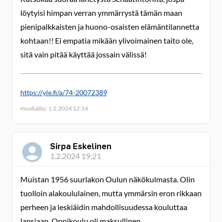
löytyisi himpan verran ymmärrystä tämän maan
pienipalkkaisten ja huono-osaisten elämäntilannetta
kohtaan!! Ei empatia mikään ylivoimainen taito ole,
sitä vain pitää käyttää jossain välissä!
https://yle.fi/a/74-20072389
muokattu: 1.2.2024 12:14
Sirpa Eskelinen
1.2.2024 19:21
Muistan 1956 suurlakon Oulun näkökulmasta. Olin
tuolloin alakoululainen, mutta ymmärsin eron rikkaan
perheen ja leskiäidin mahdollisuudessa kouluttaa
lapsiaan. Oppikoulu oli maksullinen.