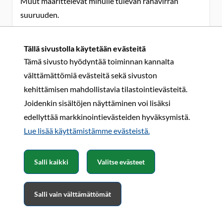
Muut määrittelevät minulle tulevan rahavirran
suuruuden.
Eniten olen itseni kohdalla tuosta hallituksen
suunnittelemasta maksimikorotuksen suuruudesta,
Tällä sivustolla käytetään evästeitä
jolla estetään palkkavinoutuman korjaaminen, eli
Tämä sivusto hyödyntää toiminnan kannalta
sosiaalialan palkkojen jälkeenjäänti.
välttämättömiä evästeitä sekä sivuston
Kun tämän elämänjunan pääteaseman (KVG) valot
kehittämisen mahdollistavia tilastointievästeitä.
kajottavat jo edessä, joten olen huolissani siitä, kuka
Joidenkin sisältöjen näyttäminen voi lisäksi
huolehtii minut sinne pääteasemalle.
edellyttää markkinointievästeiden hyväksymistä.
Jos sosiaalialan palkat laahaavat jatkuvasti jäljessä,
Lue lisää käyttämistämme evästeistä.​​​​​​
niin tosiaan porukka hakeutuu Rauzin ohjeen
mukaisesti muihin hommiin, jolloin sairaalat ja
Salli kaikki
Valitse evästeet
hoitolaitokset jäävät ilman hoitajia.
Opettajina tulevat työskentelemään koulusta
Salli vain välttämättömät
päässeet ylioppilaat, kun kukaan ei hakeudu alan
koulutukseen.