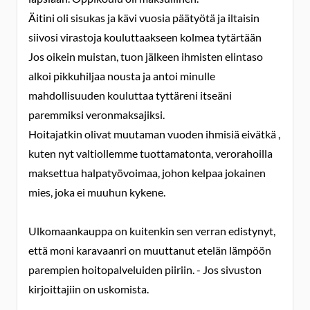
Äitini oli sisukas ja kävi vuosia päätyötä ja iltaisin
siivosi virastoja kouluttaakseen kolmea tytärtään
Jos oikein muistan, tuon jälkeen ihmisten elintaso
alkoi pikkuhiljaa nousta ja antoi minulle
mahdollisuuden kouluttaa tyttäreni itseäni
paremmiksi veronmaksajiksi.
Hoitajatkin olivat muutaman vuoden ihmisiä eivätkä ,
kuten nyt valtiollemme tuottamatonta, verorahoilla
maksettua halpatyövoimaa, johon kelpaa jokainen
mies, joka ei muuhun kykene.
Ulkomaankauppa on kuitenkin sen verran edistynyt,
että moni karavaanri on muuttanut etelän lämpöön
parempien hoitopalveluiden piiriin. - Jos sivuston
kirjoittajiin on uskomista.