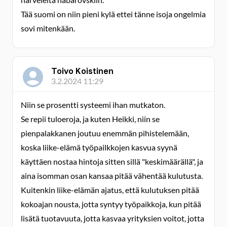
Tää suomi on niin pieni kylä ettei tänne isoja ongelmia
sovi mitenkään.
Toivo Koistinen
3.2.2024 11:29
Niin se prosentti systeemi ihan mutkaton.
Se repii tuloeroja, ja kuten Heikki, niin se
pienpalakkanen joutuu enemmän pihistelemään,
koska liike-elämä työpailkkojen kasvua syynä
käyttäen nostaa hintoja sitten sillä "keskimäärällä", ja
aina isomman osan kansaa pitää vähentää kulutusta.
Kuitenkin liike-elämän ajatus, että kulutuksen pitää
kokoajan nousta, jotta syntyy työpaikkoja, kun pitää
lisätä tuotavuuta, jotta kasvaa yrityksien voitot, jotta