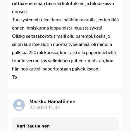
riittää enemmän tavaraa kulutuksen ja talouskasvu
nousee.
Tuo systeemi tulee tiensä päähän takuulla, jos kerkiää
ennen ihmiskunna loppumista muusta syystä
Olisko se tasakorotus malli ollu parempi, koska jo
sillon kun itse alotin nuorna työelämää, oli minulla
palkkaa 250 mk kuussa, kun taisi olla paperimiehellä
tonnin verran, jos velimiehen puheett muistan, kun
hän houkutteli paperitehtaan palvelukseen.
Tp
Markku Hämäläinen
3.2.2024 11:37
Kari Rautiainen