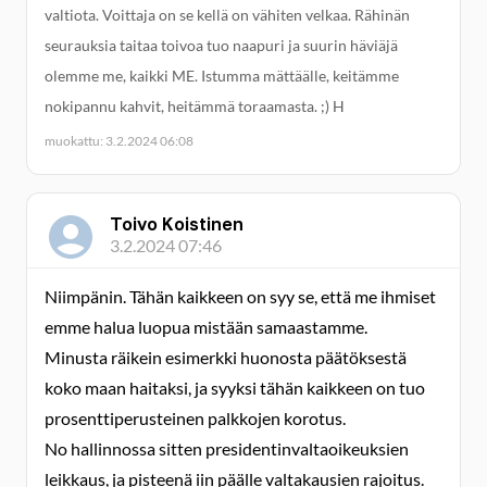
valtiota. Voittaja on se kellä on vähiten velkaa. Rähinän
seurauksia taitaa toivoa tuo naapuri ja suurin häviäjä
olemme me, kaikki ME. Istumma mättäälle, keitämme
nokipannu kahvit, heitämmä toraamasta. ;) H
muokattu: 3.2.2024 06:08
Toivo Koistinen
3.2.2024 07:46
Niimpänin. Tähän kaikkeen on syy se, että me ihmiset
emme halua luopua mistään samaastamme.
Minusta räikein esimerkki huonosta päätöksestä
koko maan haitaksi, ja syyksi tähän kaikkeen on tuo
prosenttiperusteinen palkkojen korotus.
No hallinnossa sitten presidentinvaltaoikeuksien
leikkaus, ja pisteenä iin päälle valtakausien rajoitus.