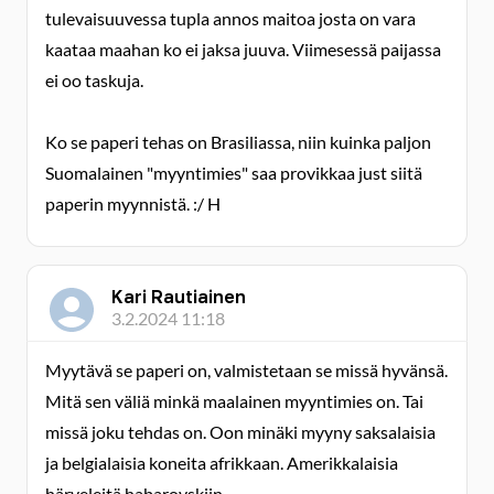
tulevaisuuvessa tupla annos maitoa josta on vara
kaataa maahan ko ei jaksa juuva. Viimesessä paijassa
ei oo taskuja.
Ko se paperi tehas on Brasiliassa, niin kuinka paljon
Suomalainen "myyntimies" saa provikkaa just siitä
paperin myynnistä. :/ H
Kari Rautiainen
3.2.2024 11:18
Myytävä se paperi on, valmistetaan se missä hyvänsä.
Mitä sen väliä minkä maalainen myyntimies on. Tai
missä joku tehdas on. Oon minäki myyny saksalaisia
ja belgialaisia koneita afrikkaan. Amerikkalaisia
härveleitä habarovskiin.