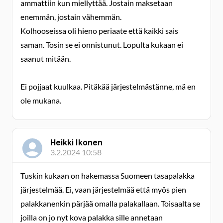
ammattiin kun miellyttää. Jostain maksetaan
enemmän, jostain vähemmän.
Kolhooseissa oli hieno periaate että kaikki sais
saman. Tosin se ei onnistunut. Lopulta kukaan ei
saanut mitään.
Ei pojjaat kuulkaa. Pitäkää järjestelmästänne, mä en
ole mukana.
Heikki Ikonen
3.2.2024 10:58
Tuskin kukaan on hakemassa Suomeen tasapalakka
järjestelmää. Ei, vaan järjestelmää että myös pien
palakkanenkin pärjää omalla palakallaan. Toisaalta se
joilla on jo nyt kova palakka sille annetaan