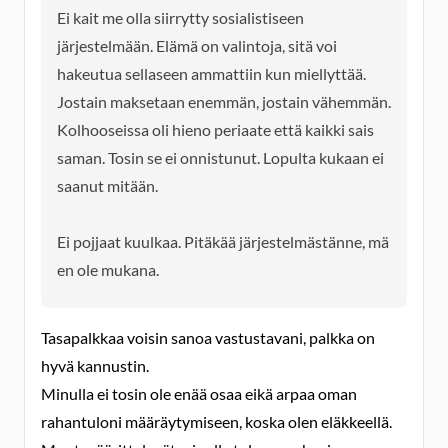
Ei kait me olla siirrytty sosialistiseen
järjestelmään. Elämä on valintoja, sitä voi
hakeutua sellaseen ammattiin kun miellyttää.
Jostain maksetaan enemmän, jostain vähemmän.
Kolhooseissa oli hieno periaate että kaikki sais
saman. Tosin se ei onnistunut. Lopulta kukaan ei
saanut mitään.
Ei pojjaat kuulkaa. Pitäkää järjestelmästänne, mä
en ole mukana.
Tasapalkkaa voisin sanoa vastustavani, palkka on
hyvä kannustin.
Minulla ei tosin ole enää osaa eikä arpaa oman
rahantuloni määräytymiseen, koska olen eläkkeellä.