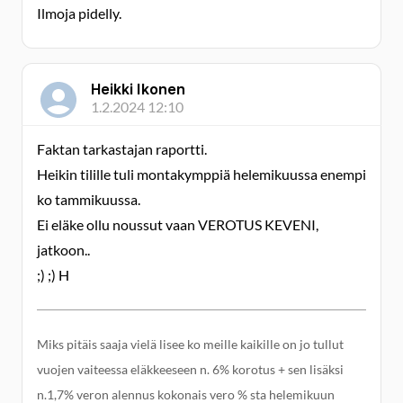
Ilmoja pidelly.
Heikki Ikonen
1.2.2024 12:10
Faktan tarkastajan raportti.
Heikin tilille tuli montakymppiä helemikuussa enempi
ko tammikuussa.
Ei eläke ollu noussut vaan VEROTUS KEVENI,
jatkoon..
;) ;) H
Miks pitäis saaja vielä lisee ko meille kaikille on jo tullut
vuojen vaiteessa eläkkeeseen n. 6% korotus + sen lisäksi
n.1,7% veron alennus kokonais vero % sta helemikuun