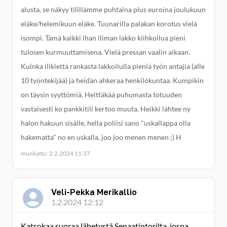
alusta, se näkyy tilillämme puhtaina plus euroina joulukuun
eläke/helemikuun eläke. Tuunarilla palakan korotus vielä
isompi. Tämä kaikki ihan iliman lakko kiihkoilua pieni
tulosen kurmuuttamisena. Vielä pressan vaalin aikaan.
Kuinka ilikiettä rankasta lakkoilulla pieniä työn antajia (alle
10 työntekijää) ja heidän ahkeraa henkilökuntaa. Kumpikin
on täysin syyttömiä. Heittäkää puhumasta totuuden
vastaisesti ko pankkitili kertoo muuta. Heikki lähtee ny
halon hakuun sisälle, hella poliisi sano "uskallappa olla
hakematta" no en uskalla, joo joo menen menen ;) H
muokattu: 2.2.2024 11:37
Veli-Pekka Merikallio
1.2.2024 12:12
Katsokaa suoraa lähetystä Senaatintorilta, jospa