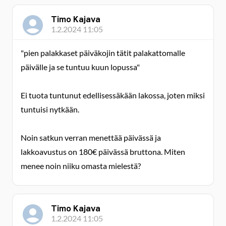
Timo Kajava
1.2.2024 11:05
"pien palakkaset päiväkojin tätit palakattomalle
päivälle ja se tuntuu kuun lopussa"
Ei tuota tuntunut edellisessäkään lakossa, joten miksi
tuntuisi nytkään.
Noin satkun verran menettää päivässä ja
lakkoavustus on 180€ päivässä bruttona. Miten
menee noin niiku omasta mielestä?
Timo Kajava
1.2.2024 11:05