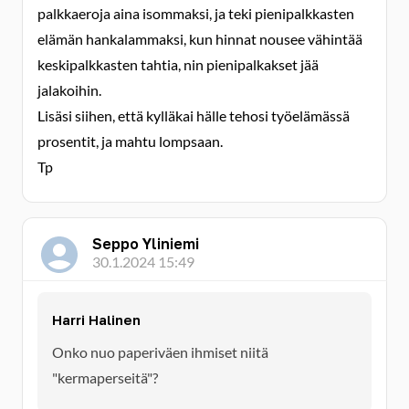
palkkaeroja aina isommaksi, ja teki pienipalkkasten
elämän hankalammaksi, kun hinnat nousee vähintää
keskipalkkasten tahtia, nin pienipalkakset jää
jalakoihin.
Lisäsi siihen, että kylläkai hälle tehosi työelämässä
prosentit, ja mahtu lompsaan.
Tp
Seppo Yliniemi
30.1.2024 15:49
Harri Halinen
Onko nuo paperiväen ihmiset niitä
"kermaperseitä"?