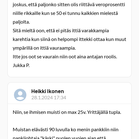
joskus, että paljonko sitten olis riittävä veroprosentti
niille rikkaille kun se 50 ei tunnu kaikkien mielestä
paljolta.
Sitä mieltä oon, että ei pitäs ittiä varakkampia
karehtia kun siinä on helpompi ittekki ottaa kun muut
ympärillä on ittiä vauraampia.
Itte jos oot se vaurain niin oot aina antajan roolis.
Jukka P.
Heikki Ikonen
28.1.2024 17:34
Niin, se ihmisen muisti on max 25v. Yrittäjällä tupla.
Muistan elävästi 90 luvulla ko menin pankkiin niin
pankijohtaja "käski" puolen vuojen ajan että,