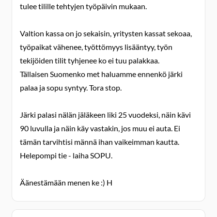
tulee tilille tehtyjen työpäivin mukaan.
Valtion kassa on jo sekaisin, yritysten kassat sekoaa,
työpaikat vähenee, työttömyys lisääntyy, työn
tekijöiden tilit tyhjenee ko ei tuu palakkaa.
Tällaisen Suomenko met haluamme ennenkö järki
palaa ja sopu syntyy. Tora stop.
Järki palasi nälän jäläkeen liki 25 vuodeksi, näin kävi
90 luvulla ja näin käy vastakin, jos muu ei auta. Ei
tämän tarvihtisi männä ihan vaikeimman kautta.
Helepompi tie - laiha SOPU.
Äänestämään menen ke :) H