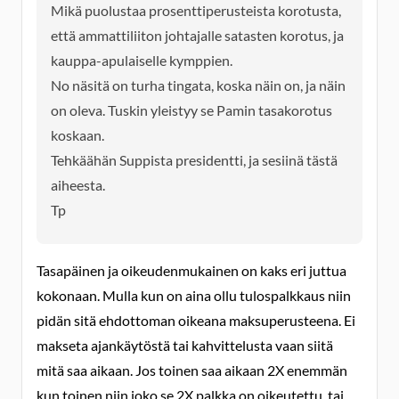
Mikä puolustaa prosenttiperusteista korotusta,
että ammattiliiton johtajalle satasten korotus, ja
kauppa-apulaiselle kymppien.
No näsitä on turha tingata, koska näin on, ja näin
on oleva. Tuskin yleistyy se Pamin tasakorotus
koskaan.
Tehkäähän Suppista presidentti, ja sesiinä tästä
aiheesta.
Tp
Tasapäinen ja oikeudenmukainen on kaks eri juttua
kokonaan. Mulla kun on aina ollu tulospalkkaus niin
pidän sitä ehdottoman oikeana maksuperusteena. Ei
makseta ajankäytöstä tai kahvittelusta vaan siitä
mitä saa aikaan. Jos toinen saa aikaan 2X enemmän
kun toinen niin joko se 2X palkka on oikeutettu, tai