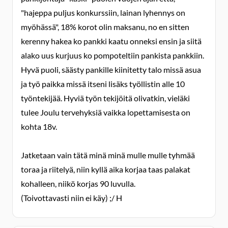
"hajeppa puljus konkurssiin, lainan lyhennys on
myöhässä", 18% korot olin maksanu, no en sitten
kerenny hakea ko pankki kaatu onneksi ensin ja siitä
alako uus kurjuus ko pompoteltiin pankista pankkiin.
Hyvä puoli, säästy pankille kiinitetty talo missä asua
ja työ paikka missä itseni lisäks työllistin alle 10
työntekijää. Hyviä työn tekijöitä olivatkin, vieläki
tulee Joulu tervehyksiä vaikka lopettamisesta on
kohta 18v.
Jatketaan vain tätä minä minä mulle mulle tyhmää
toraa ja riitelyä, niin kyllä aika korjaa taas palakat
kohalleen, niikö korjas 90 luvulla.
(Toivottavasti niin ei käy) ;/ H