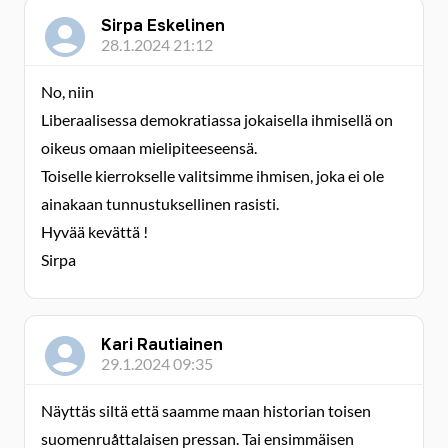
Sirpa Eskelinen
28.1.2024 21:12
No, niin
Liberaalisessa demokratiassa jokaisella ihmisellä on
oikeus omaan mielipiteeseensä.
Toiselle kierrokselle valitsimme ihmisen, joka ei ole
ainakaan tunnustuksellinen rasisti.
Hyvää kevättä !
Sirpa
Kari Rautiainen
29.1.2024 09:35
Näyttäs siltä että saamme maan historian toisen
suomenruåttalaisen pressan. Tai ensimmäisen