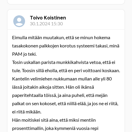
Toivo Koistinen
30.1.2024 15:30
Eimulla mitään muutakun, että se minun hokema
tasakokonen palkkojen korotus systeemi takasi, minä
PAM jo teki.
Tosin uskallan parista munkkikahvista vetoa, että ei
tule. Toosin sillä eholla, että en peri voittoani koskaan.
Kantelin velimiehen nukkumaan mullan alle yli 80
iässä joitakin aikoja sitten. Hän oli ikänsä
paperitehtaalla töissä, ja aina puheli, että mejän
palkat on sen kokoset, että niillä elää, ja jos ne ei riitä,
ei riitä mikään.
Hän moitiskei sitä aina, että miksi mentiin
prosenttimallin, joka kymmeniä vuosia repi