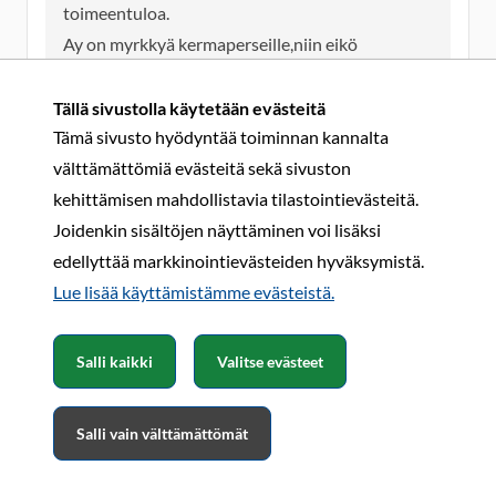
toimeentuloa.
Ay on myrkkyä kermaperseille,niin eikö
työnantajillakin oo jonkinlainen
liittosysteemi?
Tällä sivustolla käytetään evästeitä
Tämä sivusto hyödyntää toiminnan kannalta
välttämättömiä evästeitä sekä sivuston
Olen käsittänyt, lienenkö oikeassa.
kehittämisen mahdollistavia tilastointievästeitä.
Hallituksen ajavan lakia tai asetusta, ettei esim.
Joidenkin sisältöjen näyttäminen voi lisäksi
sairaanhoitajan palkkoja saa korottaa yli vientialan
edellyttää markkinointievästeiden hyväksymistä.
palkankorotuksen.
Lue lisää käyttämistämme evästeistä.​​​​​​
Ts. jos paperiväki tyytyy pieneen tai olemattomaan
korotukseen, pitääkseen työpaikat Suomessa, täytyy
Salli kaikki
Valitse evästeet
myös sosiaalialan tyytyä samaan, eli vinoutumaa ei
saa korjata.
Samoin olen erimieltä siitä pitääkö eka sairausloman
Salli vain välttämättömät
päivä olla palkaton.
Kumpikaan asia ei enää koske suoraa meikäläistä,