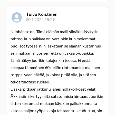
Toivo Koistinen
30.1.2024 18:29
Niinhän se on. Tämä elämän malli siinäkin. Nykysin
tahtoo, kun palkkaa on, varsinkin kun molemmat
puolisot työssä, niin lasketaan se elämän kustannus
sen mukaan, myös sen, että on vakaa työpaikka.
Tämä näkyy juurikin talojenkin teossa. Ei enää
kelepaa tämmönen 60 neliön rintamamies mallinen
torppa, vaan näköä, ja kokoa pitää olla, ja sitä sen
tekoa tulotaso ruokkii.
Lisäksi pitkään jatkunu lähes nollakorkoset velat.
Äkkiä siinä kertyy niitä satatonnisia hintaan. Juurikin
sitten kertomasi mukaan käy, kun paikakkunnalta
katoaa paljon työpaikkoja tehtaan sulkeuduttua, nin