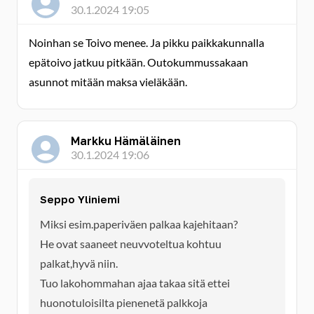
30.1.2024 19:05
Noinhan se Toivo menee. Ja pikku paikkakunnalla
epätoivo jatkuu pitkään. Outokummussakaan
asunnot mitään maksa vieläkään.
Markku Hämäläinen
30.1.2024 19:06
Seppo Yliniemi
Miksi esim.paperiväen palkaa kajehitaan?
He ovat saaneet neuvvoteltua kohtuu
palkat,hyvä niin.
Tuo lakohommahan ajaa takaa sitä ettei
huonotuloisilta pienenetä palkkoja