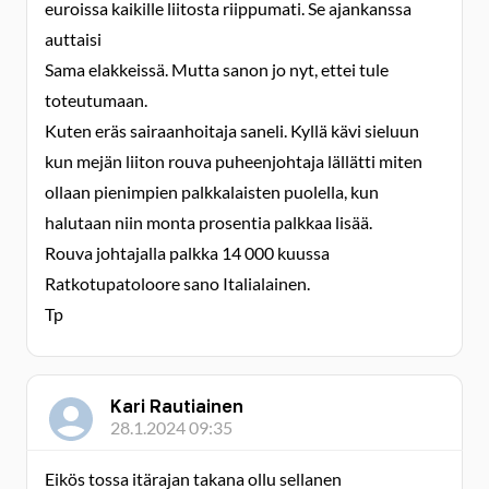
euroissa kaikille liitosta riippumati. Se ajankanssa
auttaisi
Sama elakkeissä. Mutta sanon jo nyt, ettei tule
toteutumaan.
Kuten eräs sairaanhoitaja saneli. Kyllä kävi sieluun
kun mejän liiton rouva puheenjohtaja lällätti miten
ollaan pienimpien palkkalaisten puolella, kun
halutaan niin monta prosentia palkkaa lisää.
Rouva johtajalla palkka 14 000 kuussa
Ratkotupatoloore sano Italialainen.
Tp
Kari Rautiainen
28.1.2024 09:35
Eikös tossa itärajan takana ollu sellanen