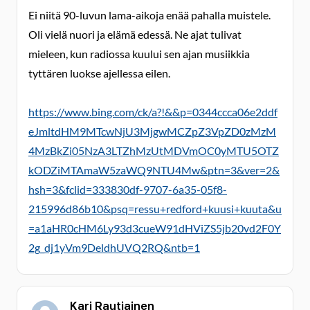
Ei niitä 90-luvun lama-aikoja enää pahalla muistele.
Oli vielä nuori ja elämä edessä. Ne ajat tulivat
mieleen, kun radiossa kuului sen ajan musiikkia
tyttären luokse ajellessa eilen.
https://www.bing.com/ck/a?!&&p=0344ccca06e2ddf
eJmltdHM9MTcwNjU3MjgwMCZpZ3VpZD0zMzM
4MzBkZi05NzA3LTZhMzUtMDVmOC0yMTU5OTZ
kODZiMTAmaW5zaWQ9NTU4Mw&ptn=3&ver=2&
hsh=3&fclid=333830df-9707-6a35-05f8-
215996d86b10&psq=ressu+redford+kuusi+kuuta&u
=a1aHR0cHM6Ly93d3cueW91dHViZS5jb20vd2F0Y
2g_dj1yVm9DeldhUVQ2RQ&ntb=1
Kari Rautiainen