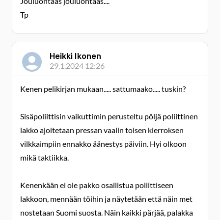
Jouluontaas jouluontaas....
Tp
Heikki Ikonen
29.1.2024 12:26
Kenen pelikirjan mukaan..... sattumaako..... tuskin?
Sisäpoliittisin vaikuttimin perusteltu pöljä poliittinen
lakko ajoitetaan pressan vaalin toisen kierroksen
vilkkaimpiin ennakko äänestys päiviin. Hyi olkoon
mikä taktiikka.
Kenenkään ei ole pakko osallistua poliittiseen
lakkoon, mennään töihin ja näytetään että näin met
nostetaan Suomi suosta. Näin kaikki pärjää, palakka