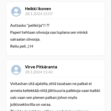
Heikki Ikonen
28.1.2024 15:07
Auttasko "pelikirja"!! ??
Paperi tehtaan siivooja saa tuplana sen minkä
sairaalan siivooja.
Reilu peli. ;) H
Virve Pitkäranta
28.1.2024 15:42
Voitashan sitä ajatella, että tasataan ne palkat ei
anneta kellekkää niitä jättisuuria palkkoja vaan kaikki
sais vaan sen pienen palkan johon myös
julkissektorilla on varaa.