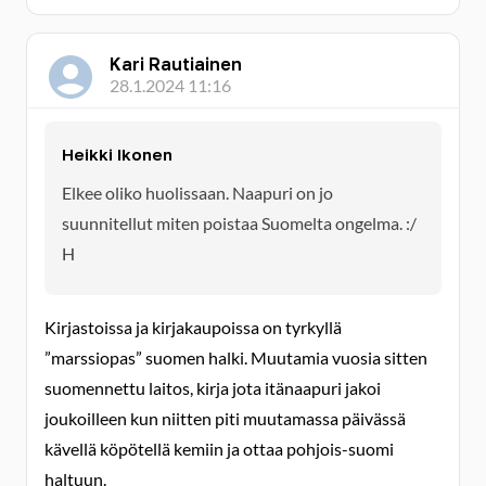
Kari Rautiainen
28.1.2024 11:16
Heikki Ikonen
Elkee oliko huolissaan. Naapuri on jo
suunnitellut miten poistaa Suomelta ongelma. :/
H
Kirjastoissa ja kirjakaupoissa on tyrkyllä
”marssiopas” suomen halki. Muutamia vuosia sitten
suomennettu laitos, kirja jota itänaapuri jakoi
joukoilleen kun niitten piti muutamassa päivässä
kävellä köpötellä kemiin ja ottaa pohjois-suomi
haltuun.