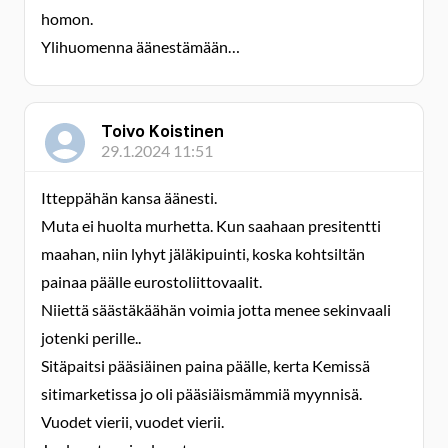
homon.
Ylihuomenna äänestämään…
Toivo Koistinen
29.1.2024 11:51
Itteppähän kansa äänesti.
Muta ei huolta murhetta. Kun saahaan presitentti
maahan, niin lyhyt jäläkipuinti, koska kohtsiltän
painaa päälle eurostoliittovaalit.
Niiettä säästäkäähän voimia jotta menee sekinvaali
jotenki perille..
Sitäpaitsi pääsiäinen paina päälle, kerta Kemissä
sitimarketissa jo oli pääsiäismämmiä myynnisä.
Vuodet vierii, vuodet vierii.