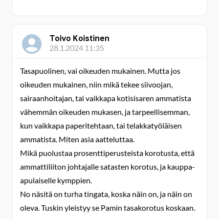
Toivo Koistinen
28.1.2024 11:35
Tasapuolinen, vai oikeuden mukainen. Mutta jos
oikeuden mukainen, niin mikä tekee siivoojan,
sairaanhoitajan, tai vaikkapa kotisisaren ammatista
vähemmän oikeuden mukasen, ja tarpeellisemman,
kun vaikkapa paperitehtaan, tai telakkatyöläisen
ammatista. Miten asia aatteluttaa.
Mikä puolustaa prosenttiperusteista korotusta, että
ammattiliiton johtajalle satasten korotus, ja kauppa-
apulaiselle kymppien.
No näsitä on turha tingata, koska näin on, ja näin on
oleva. Tuskin yleistyy se Pamin tasakorotus koskaan.