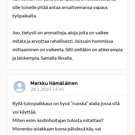
sille toiselle pitää antaa ansaitsemansa vapaus
työpaikalta.
Joo, tietysti on ammatteja, aloja joita on vaikee
mitata ja arvottaa rahallisesti. Joissain hommissa
mittaaminen on vaikeeta. Silti sielläkin on ahkerampia
ja laiskempia. Samalla liksalla.
Markku Hämäläinen
28.1.2024 14:45
Kyllä tulospalkkaus on hyvä ”ruoska” alalla jossa sitä
voi käyttää.
Miten esim. kodinhoitajan tulosta mitattasi?
Monenko asiakkaan luona päivässä käy, vai