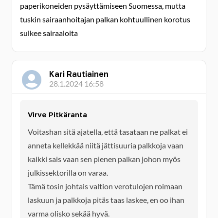
paperikoneiden pysäyttämiseen Suomessa, mutta
tuskin sairaanhoitajan palkan kohtuullinen korotus
sulkee sairaaloita
Kari Rautiainen
28.1.2024 16:58
Virve Pitkäranta
Voitashan sitä ajatella, että tasataan ne palkat ei
anneta kellekkää niitä jättisuuria palkkoja vaan
kaikki sais vaan sen pienen palkan johon myös
julkissektorilla on varaa.
Tämä tosin johtais valtion verotulojen roimaan
laskuun ja palkkoja pitäs taas laskee, en oo ihan
varma olisko sekää hyvä.