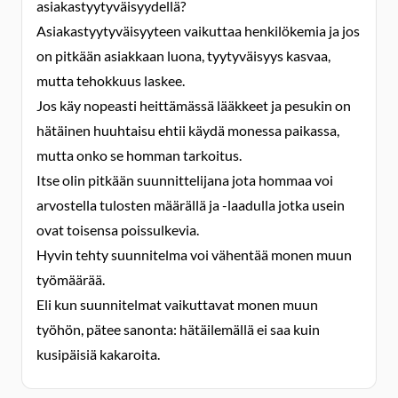
asiakastyytyväisyydellä?
Asiakastyytyväisyyteen vaikuttaa henkilökemia ja jos
on pitkään asiakkaan luona, tyytyväisyys kasvaa,
mutta tehokkuus laskee.
Jos käy nopeasti heittämässä lääkkeet ja pesukin on
hätäinen huuhtaisu ehtii käydä monessa paikassa,
mutta onko se homman tarkoitus.
Itse olin pitkään suunnittelijana jota hommaa voi
arvostella tulosten määrällä ja -laadulla jotka usein
ovat toisensa poissulkevia.
Hyvin tehty suunnitelma voi vähentää monen muun
työmäärää.
Eli kun suunnitelmat vaikuttavat monen muun
työhön, pätee sanonta: hätäilemällä ei saa kuin
kusipäisiä kakaroita.