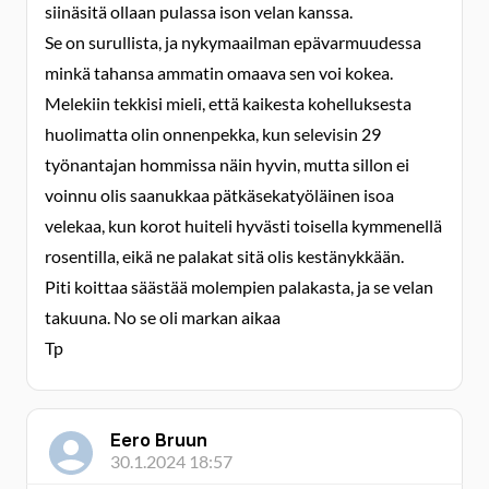
siinäsitä ollaan pulassa ison velan kanssa.
Se on surullista, ja nykymaailman epävarmuudessa
minkä tahansa ammatin omaava sen voi kokea.
Melekiin tekkisi mieli, että kaikesta kohelluksesta
huolimatta olin onnenpekka, kun selevisin 29
työnantajan hommissa näin hyvin, mutta sillon ei
voinnu olis saanukkaa pätkäsekatyöläinen isoa
velekaa, kun korot huiteli hyvästi toisella kymmenellä
rosentilla, eikä ne palakat sitä olis kestänykkään.
Piti koittaa säästää molempien palakasta, ja se velan
takuuna. No se oli markan aikaa
Tp
Eero Bruun
30.1.2024 18:57