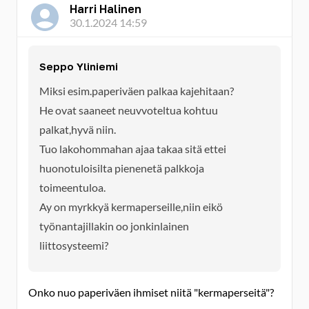
Harri Halinen
30.1.2024 14:59
Seppo Yliniemi
Miksi esim.paperiväen palkaa kajehitaan?
He ovat saaneet neuvvoteltua kohtuu
palkat,hyvä niin.
Tuo lakohommahan ajaa takaa sitä ettei
huonotuloisilta pienenetä palkkoja
toimeentuloa.
Ay on myrkkyä kermaperseille,niin eikö
työnantajillakin oo jonkinlainen
liittosysteemi?
Onko nuo paperiväen ihmiset niitä "kermaperseitä"?