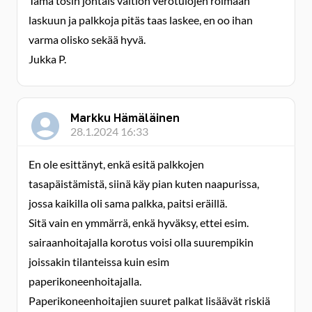
Tämä tosin johtais valtion verotulojen roimaan
laskuun ja palkkoja pitäs taas laskee, en oo ihan
varma olisko sekää hyvä.
Jukka P.
Markku Hämäläinen
28.1.2024 16:33
En ole esittänyt, enkä esitä palkkojen
tasapäistämistä, siinä käy pian kuten naapurissa,
jossa kaikilla oli sama palkka, paitsi eräillä.
Sitä vain en ymmärrä, enkä hyväksy, ettei esim.
sairaanhoitajalla korotus voisi olla suurempikin
joissakin tilanteissa kuin esim
paperikoneenhoitajalla.
Paperikoneenhoitajien suuret palkat lisäävät riskiä