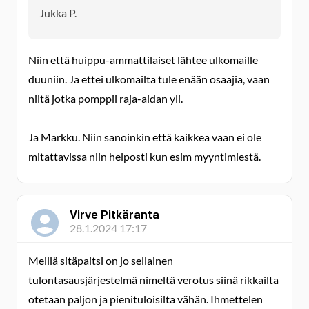
Jukka P.
Niin että huippu-ammattilaiset lähtee ulkomaille
duuniin. Ja ettei ulkomailta tule enään osaajia, vaan
niitä jotka pomppii raja-aidan yli.
Ja Markku. Niin sanoinkin että kaikkea vaan ei ole
mitattavissa niin helposti kun esim myyntimiestä.
Virve Pitkäranta
28.1.2024 17:17
Meillä sitäpaitsi on jo sellainen
tulontasausjärjestelmä nimeltä verotus siinä rikkailta
otetaan paljon ja pienituloisilta vähän. Ihmettelen