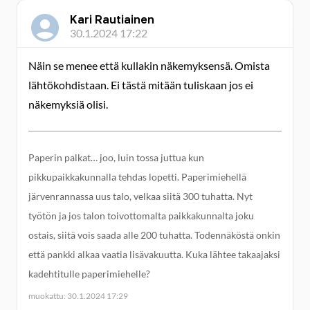
Kari Rautiainen
30.1.2024 17:22
Näin se menee että kullakin näkemyksensä. Omista
lähtökohdistaan. Ei tästä mitään tuliskaan jos ei
näkemyksiä olisi.
Paperin palkat… joo, luin tossa juttua kun
pikkupaikkakunnalla tehdas lopetti. Paperimiehellä
järvenrannassa uus talo, velkaa siitä 300 tuhatta. Nyt
työtön ja jos talon toivottomalta paikkakunnalta joku
ostais, siitä vois saada alle 200 tuhatta. Todennäköstä onkin
että pankki alkaa vaatia lisävakuutta. Kuka lähtee takaajaksi
kadehtitulle paperimiehelle?
muokattu: 30.1.2024 17:29