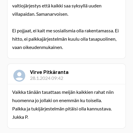
valtiojärjestys että kaikki saa syksyllä uuden
villapaidan. Samanarvoisen.
Ei pojjaat, ei kait me sosialismia olla rakentamassa. Ei
hitto, ei palkkajärjestelmän kuulu olla tasapuolinen,
vaan oikeudenmukainen.
Virve Pitkäranta
28.1.2024 09:42
Vaikka tänään tasattaas meijän kaikkien rahat niin
huomenna jo jollaki on enemmän ku toisella.
Palkka ja tukijärjestelmän pitäisi olla kannustava.
Jukka P.