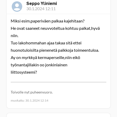
Seppo Yliniemi
30.1.2024 12:11
Miksi esim.paperiväen palkaa kajehitaan?
He ovat saaneet neuvvoteltua kohtuu palkat,hyvä
niin.
Tuo lakohommahan ajaa takaa sitä ettei
huonotuloisilta pienenetä palkkoja toimeentuloa.
Ay on myrkkyä kermaperseille,niin eikö
työnantajillakin oo jonkinlainen
liittosysteemi?
Toivolle nyt puheenvuoro.
muokattu: 30.1.2024 12:14