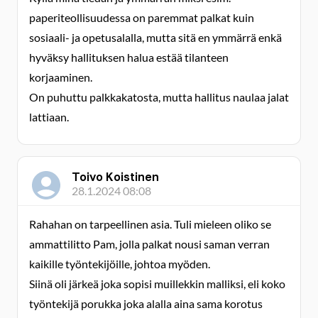
paperiteollisuudessa on paremmat palkat kuin
sosiaali- ja opetusalalla, mutta sitä en ymmärrä enkä
hyväksy hallituksen halua estää tilanteen
korjaaminen.
On puhuttu palkkakatosta, mutta hallitus naulaa jalat
lattiaan.
Toivo Koistinen
28.1.2024 08:08
Rahahan on tarpeellinen asia. Tuli mieleen oliko se
ammattilitto Pam, jolla palkat nousi saman verran
kaikille työntekijöille, johtoa myöden.
Siinä oli järkeä joka sopisi muillekkin malliksi, eli koko
työntekijä porukka joka alalla aina sama korotus