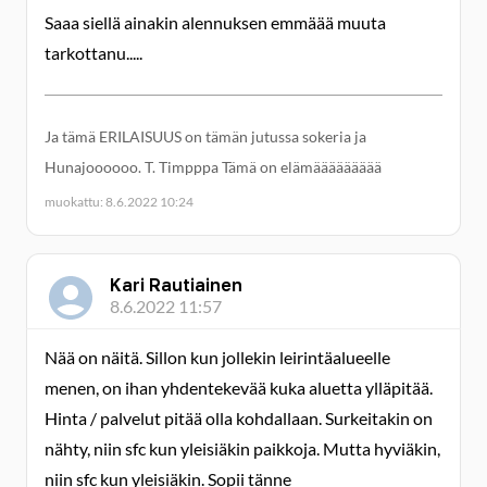
Saaa siellä ainakin alennuksen emmäää muuta
tarkottanu.....
Ja tämä ERILAISUUS on tämän jutussa sokeria ja
Hunajoooooo. T. Timpppa Tämä on elämäääääääää
muokattu: 8.6.2022 10:24
Kari Rautiainen
8.6.2022 11:57
Nää on näitä. Sillon kun jollekin leirintäalueelle
menen, on ihan yhdentekevää kuka aluetta ylläpitää.
Hinta / palvelut pitää olla kohdallaan. Surkeitakin on
nähty, niin sfc kun yleisiäkin paikkoja. Mutta hyviäkin,
niin sfc kun yleisiäkin. Sopii tänne