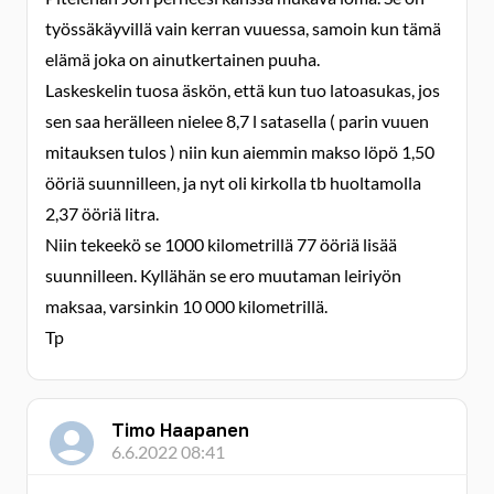
työssäkäyvillä vain kerran vuuessa, samoin kun tämä
elämä joka on ainutkertainen puuha.
Laskeskelin tuosa äskön, että kun tuo latoasukas, jos
sen saa herälleen nielee 8,7 l satasella ( parin vuuen
mitauksen tulos ) niin kun aiemmin makso löpö 1,50
ööriä suunnilleen, ja nyt oli kirkolla tb huoltamolla
2,37 ööriä litra.
Niin tekeekö se 1000 kilometrillä 77 ööriä lisää
suunnilleen. Kyllähän se ero muutaman leiriyön
maksaa, varsinkin 10 000 kilometrillä.
Tp
Timo Haapanen
6.6.2022 08:41