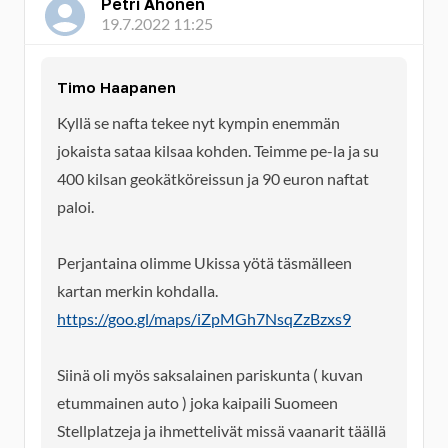
Petri Ahonen
19.7.2022 11:25
Timo Haapanen
Kyllä se nafta tekee nyt kympin enemmän
jokaista sataa kilsaa kohden. Teimme pe-la ja su
400 kilsan geokätköreissun ja 90 euron naftat
paloi.
Perjantaina olimme Ukissa yötä täsmälleen
kartan merkin kohdalla.
https://goo.gl/maps/iZpMGh7NsqZzBzxs9
Siinä oli myös saksalainen pariskunta ( kuvan
etummainen auto ) joka kaipaili Suomeen
Stellplatzeja ja ihmettelivät missä vaanarit täällä