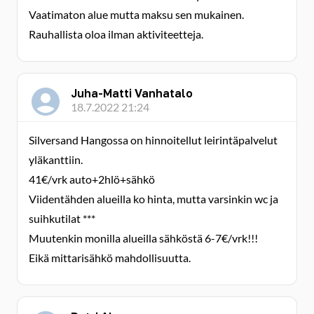
Vaatimaton alue mutta maksu sen mukainen.
Rauhallista oloa ilman aktiviteetteja.
Juha-Matti Vanhatalo
18.7.2022 21:24
Silversand Hangossa on hinnoitellut leirintäpalvelut
yläkanttiin.
41€/vrk auto+2hlö+sähkö
Viidentähden alueilla ko hinta, mutta varsinkin wc ja
suihkutilat ***
Muutenkin monilla alueilla sähköstä 6-7€/vrk!!!
Eikä mittarisähkö mahdollisuutta.