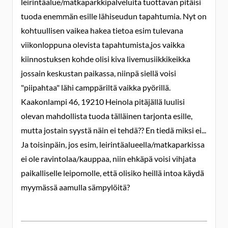
leirintäalue/matkaparkkipalveluita tuottavan pitäisi
tuoda enemmän esille lähiseudun tapahtumia. Nyt on
kohtuullisen vaikea hakea tietoa esim tulevana
viikonloppuna olevista tapahtumista,jos vaikka
kiinnostuksen kohde olisi kiva livemusiikkikeikka
jossain keskustan paikassa, niinpä siellä voisi
"piipahtaa" lähi camppäriltä vaikka pyörillä.
Kaakonlampi 46, 19210 Heinola pitäjällä luulisi
olevan mahdollista tuoda tälläinen tarjonta esille,
mutta jostain syystä näin ei tehdä?? En tiedä miksi ei...
Ja toisinpäin, jos esim, leirintäalueella/matkaparkissa
ei ole ravintolaa/kauppaa, niin ehkäpä voisi vihjata
paikalliselle leipomolle, että olisiko heillä intoa käydä
myymässä aamulla sämpylöitä?