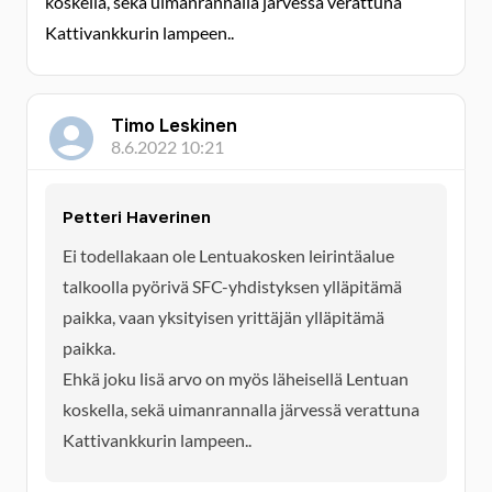
koskella, sekä uimanrannalla järvessä verattuna
Kattivankkurin lampeen..
Timo Leskinen
8.6.2022 10:21
Petteri Haverinen
Ei todellakaan ole Lentuakosken leirintäalue
talkoolla pyörivä SFC-yhdistyksen ylläpitämä
paikka, vaan yksityisen yrittäjän ylläpitämä
paikka.
Ehkä joku lisä arvo on myös läheisellä Lentuan
koskella, sekä uimanrannalla järvessä verattuna
Kattivankkurin lampeen..