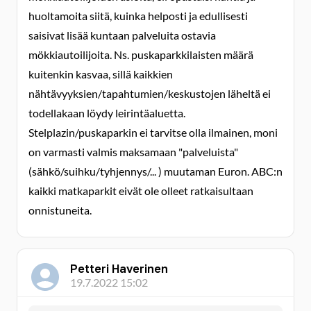
huoltamoita siitä, kuinka helposti ja edullisesti
saisivat lisää kuntaan palveluita ostavia
mökkiautoilijoita. Ns. puskaparkkilaisten määrä
kuitenkin kasvaa, sillä kaikkien
nähtävyyksien/tapahtumien/keskustojen läheltä ei
todellakaan löydy leirintäaluetta.
Stelplazin/puskaparkin ei tarvitse olla ilmainen, moni
on varmasti valmis maksamaan "palveluista"
(sähkö/suihku/tyhjennys/... ) muutaman Euron. ABC:n
kaikki matkaparkit eivät ole olleet ratkaisultaan
onnistuneita.
Petteri Haverinen
19.7.2022 15:02