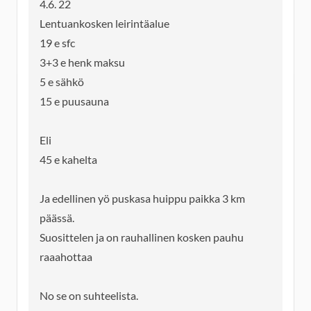
4.6. 22
Lentuankosken leirintäalue
19 e sfc
3+3 e henk maksu
5 e sähkö
15 e puusauna
Eli
45 e kahelta
Ja edellinen yö puskasa huippu paikka 3 km
päässä.
Suosittelen ja on rauhallinen kosken pauhu
raaahottaa
No se on suhteelista.