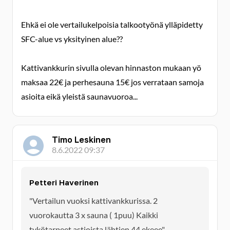
Ehkä ei ole vertailukelpoisia talkootyönä ylläpidetty
SFC-alue vs yksityinen alue??
Kattivankkurin sivulla olevan hinnaston mukaan yö
maksaa 22€ ja perhesauna 15€ jos verrataan samoja
asioita eikä yleistä saunavuoroa...
Timo Leskinen
8.6.2022 09:37
Petteri Haverinen
"Vertailun vuoksi kattivankkurissa. 2
vuorokautta 3 x sauna ( 1puu) Kaikki
tykötarpeet astioista lähtien 44 ekeee"