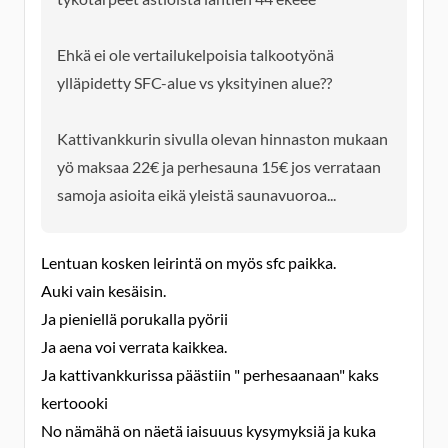
Ehkä ei ole vertailukelpoisia talkootyönä
ylläpidetty SFC-alue vs yksityinen alue??
Kattivankkurin sivulla olevan hinnaston mukaan
yö maksaa 22€ ja perhesauna 15€ jos verrataan
samoja asioita eikä yleistä saunavuoroa...
Lentuan kosken leirintä on myös sfc paikka.
Auki vain kesäisin.
Ja pieniellä porukalla pyörii
Ja aena voi verrata kaikkea.
Ja kattivankkurissa päästiin " perhesaanaan" kaks
kertoooki
No nämähä on näetä iaisuuus kysymyksiä ja kuka