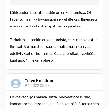
Lähiseudun tapahtumatkin on erikoistumista. Oli
tapahtuma mikä hyvänsä, ei se kaikille käy. Ilmeisesti
voisi kannattaa koska tapahtumaa pidetään.
Tarkoitin kuitenkin erikoistumista, esim nuo kalastus
ihmiset. Varmasti sen saa kannattamaan kun vaan
edellytykset on kunnossa. Kala-allergikot pysykööt
kaukana. Niille oma alue :-)
Toivo Koistinen
9.6.2022 08:23
Uskoakseni jos haluaa uutta innovaatiota leirille,
kannatanee ollesssaan leirillä paikanpäällä kertoa sen