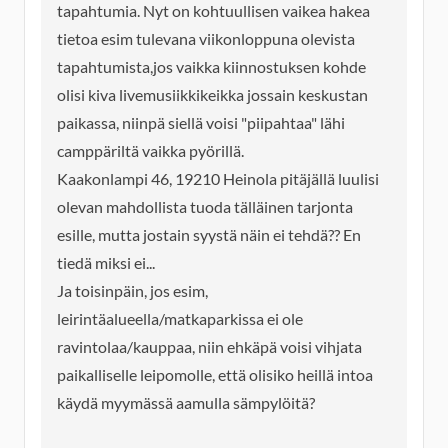
tapahtumia. Nyt on kohtuullisen vaikea hakea
tietoa esim tulevana viikonloppuna olevista
tapahtumista,jos vaikka kiinnostuksen kohde
olisi kiva livemusiikkikeikka jossain keskustan
paikassa, niinpä siellä voisi "piipahtaa" lähi
camppäriltä vaikka pyörillä.
Kaakonlampi 46, 19210 Heinola pitäjällä luulisi
olevan mahdollista tuoda tälläinen tarjonta
esille, mutta jostain syystä näin ei tehdä?? En
tiedä miksi ei...
Ja toisinpäin, jos esim,
leirintäalueella/matkaparkissa ei ole
ravintolaa/kauppaa, niin ehkäpä voisi vihjata
paikalliselle leipomolle, että olisiko heillä intoa
käydä myymässä aamulla sämpylöitä?