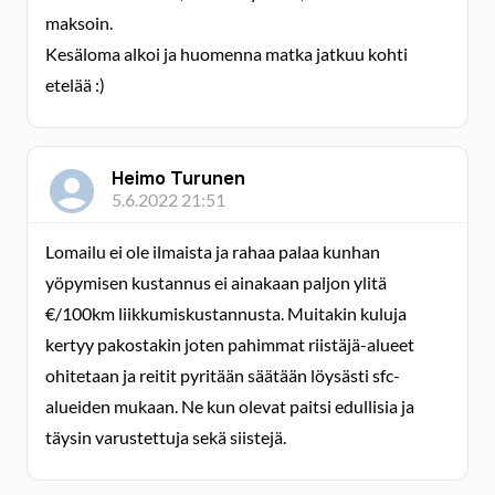
maksoin.
Kesäloma alkoi ja huomenna matka jatkuu kohti
etelää :)
Heimo Turunen
5.6.2022 21:51
Lomailu ei ole ilmaista ja rahaa palaa kunhan
yöpymisen kustannus ei ainakaan paljon ylitä
€/100km liikkumiskustannusta. Muitakin kuluja
kertyy pakostakin joten pahimmat riistäjä-alueet
ohitetaan ja reitit pyritään säätään löysästi sfc-
alueiden mukaan. Ne kun olevat paitsi edullisia ja
täysin varustettuja sekä siistejä.