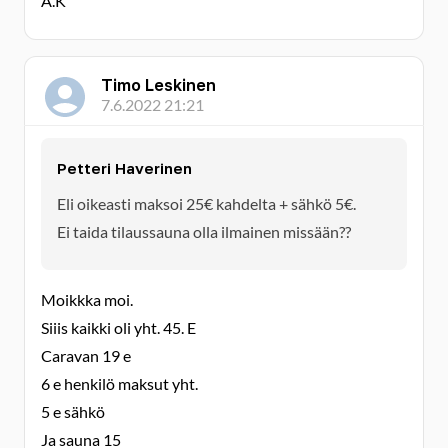
A.K
Timo Leskinen
7.6.2022 21:21
Petteri Haverinen
Eli oikeasti maksoi 25€ kahdelta + sähkö 5€.
Ei taida tilaussauna olla ilmainen missään??
Moikkka moi.
Siiis kaikki oli yht. 45. E
Caravan 19 e
6 e henkilö maksut yht.
5 e sähkö
Ja sauna 15