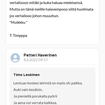
vertailoooo mitäki ja kuka haluaa mieleisensä.
Mutta on tämä meillle halavempooo siiitä huolimata
jos vertailooo johon muuuhun.
"Muikkku "
T. Timpppa
Petteri Haverinen
8.6.2022 09:57
Timo Leskinen
Lentuan kosken leirintä on myös sfc paikka.
Auki vain kesäisin.
Ja pieniellä porukalla pyörii
Ja aena voi verrata kaikkea.