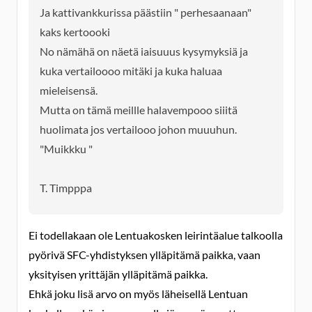
Ja kattivankkurissa päästiin " perhesaanaan"
kaks kertoooki
No nämähä on näetä iaisuuus kysymyksiä ja
kuka vertailoooo mitäki ja kuka haluaa
mieleisensä.
Mutta on tämä meillle halavempooo siiitä
huolimata jos vertailooo johon muuuhun.
"Muikkku "
T. Timpppa
Ei todellakaan ole Lentuakosken leirintäalue talkoolla
pyörivä SFC-yhdistyksen ylläpitämä paikka, vaan
yksityisen yrittäjän ylläpitämä paikka.
Ehkä joku lisä arvo on myös läheisellä Lentuan