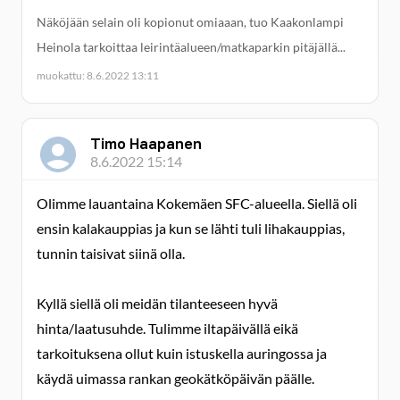
Näköjään selain oli kopionut omiaaan, tuo Kaakonlampi
Heinola tarkoittaa leirintäalueen/matkaparkin pitäjällä...
muokattu: 8.6.2022 13:11
Timo Haapanen
8.6.2022 15:14
Olimme lauantaina Kokemäen SFC-alueella. Siellä oli
ensin kalakauppias ja kun se lähti tuli lihakauppias,
tunnin taisivat siinä olla.
Kyllä siellä oli meidän tilanteeseen hyvä
hinta/laatusuhde. Tulimme iltapäivällä eikä
tarkoituksena ollut kuin istuskella auringossa ja
käydä uimassa rankan geokätköpäivän päälle.