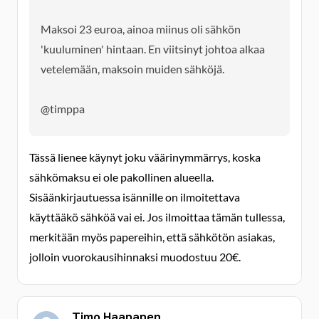
Maksoi 23 euroa, ainoa miinus oli sähkön
'kuuluminen' hintaan. En viitsinyt johtoa alkaa
vetelemään, maksoin muiden sähköjä.
@timppa
Tässä lienee käynyt joku väärinymmärrys, koska
sähkömaksu ei ole pakollinen alueella.
Sisäänkirjautuessa isännille on ilmoitettava
käyttääkö sähköä vai ei. Jos ilmoittaa tämän tullessa,
merkitään myös papereihin, että sähkötön asiakas,
jolloin vuorokausihinnaksi muodostuu 20€.
Timo Haapanen