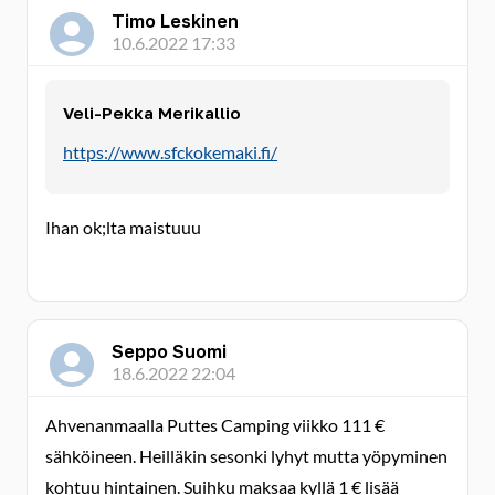
Timo Leskinen
10.6.2022 17:33
Veli-Pekka Merikallio
https://www.sfckokemaki.fi/
Ihan ok;lta maistuuu
Seppo Suomi
18.6.2022 22:04
Ahvenanmaalla Puttes Camping viikko 111 €
sähköineen. Heilläkin sesonki lyhyt mutta yöpyminen
kohtuu hintainen. Suihku maksaa kyllä 1 € lisää