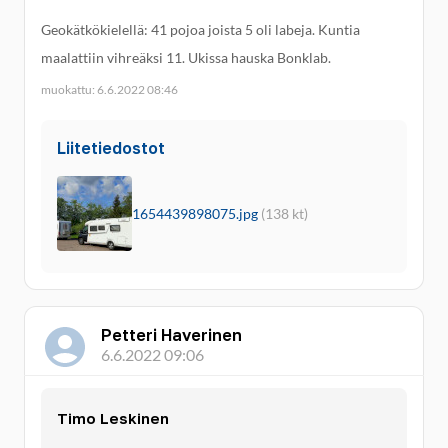
Geokätkökielellä: 41 pojoa joista 5 oli labeja. Kuntia
maalattiin vihreäksi 11. Ukissa hauska Bonklab.
muokattu: 6.6.2022 08:46
Liitetiedostot
1654439898075.jpg
(138 kt)
Petteri Haverinen
6.6.2022 09:06
Timo Leskinen