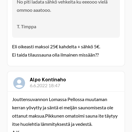
No piti ladata sähkö vehkeita ku eeeooo vielä
ommoo aaatooo.
T. Timppa
Eli oikeasti maksoi 25€ kahdelta + sähkö 5€.
Ei taida tilaussauna olla ilmainen missään??
Alpo Kontinaho
6.6.2022 18:47
Jouttensuvannon Lomassa Pellossa muutaman
kerran yövytty ja säntä ei meijän saunomisesta ole
ottanut maksua.Pikkunen omatoimi sauna ite täytyy
itse huolehtia lämmityksestä ja vedestä.