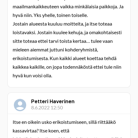
maailmankaikkeuteen vaikka minkälaisia paikkoja. Ja
hyvä niin. Yks yhelle, toinen toiselle.
Jostain alueesta kuuluu moitteita, ja itse toteaa
loistavaksi. Jostain kuulee kehuja, ja omakohtaisesti
sitte toteaa ettei tarvi toista kertaa… tulee vaan
mieleen aiemmat juttuni kohderyhmistä,
erikoistumisesta. Kun kaikki alueet koettaa tehdä
kaikkea kaikille, on jopa todennäköstä ettei tule niin
hyvä kun voisi olla.
Petteri Haverinen
8.6.2022 12:50
Itse en oikein usko erikoistumiseen, sillä riittääkö
kassavirtaa? Itse koen, että