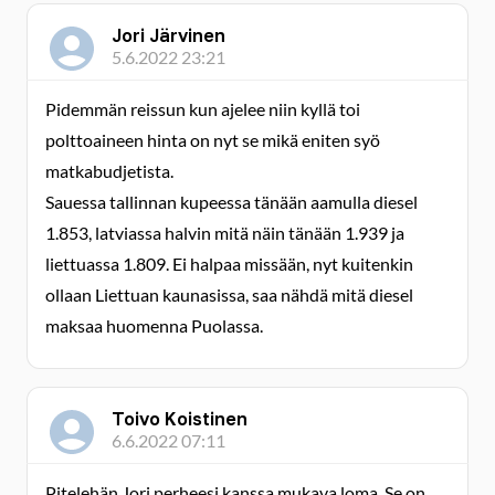
Jori Järvinen
5.6.2022 23:21
Pidemmän reissun kun ajelee niin kyllä toi
polttoaineen hinta on nyt se mikä eniten syö
matkabudjetista.
Sauessa tallinnan kupeessa tänään aamulla diesel
1.853, latviassa halvin mitä näin tänään 1.939 ja
liettuassa 1.809. Ei halpaa missään, nyt kuitenkin
ollaan Liettuan kaunasissa, saa nähdä mitä diesel
maksaa huomenna Puolassa.
Toivo Koistinen
6.6.2022 07:11
Pitelehän Jori perheesi kanssa mukava loma. Se on