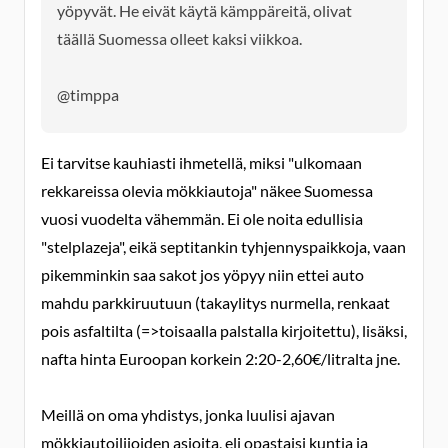
yöpyvät. He eivät käytä kämppäreitä, olivat
täällä Suomessa olleet kaksi viikkoa.
@timppa
Ei tarvitse kauhiasti ihmetellä, miksi "ulkomaan
rekkareissa olevia mökkiautoja" näkee Suomessa
vuosi vuodelta vähemmän. Ei ole noita edullisia
"stelplazeja", eikä septitankin tyhjennyspaikkoja, vaan
pikemminkin saa sakot jos yöpyy niin ettei auto
mahdu parkkiruutuun (takaylitys nurmella, renkaat
pois asfaltilta (=>toisaalla palstalla kirjoitettu), lisäksi,
nafta hinta Euroopan korkein 2:20-2,60€/litralta jne.
Meillä on oma yhdistys, jonka luulisi ajavan
mökkiautoilijoiden asioita, eli opastaisi kuntia ja