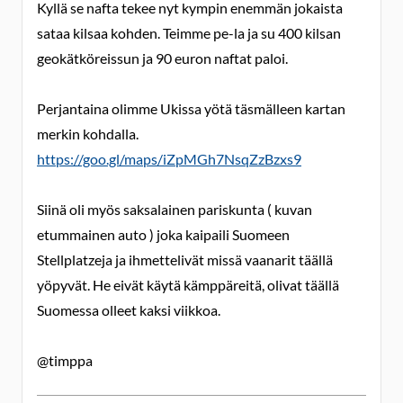
Kyllä se nafta tekee nyt kympin enemmän jokaista
sataa kilsaa kohden. Teimme pe-la ja su 400 kilsan
geokätköreissun ja 90 euron naftat paloi.
Perjantaina olimme Ukissa yötä täsmälleen kartan
merkin kohdalla.
https://goo.gl/maps/iZpMGh7NsqZzBzxs9
Siinä oli myös saksalainen pariskunta ( kuvan
etummainen auto ) joka kaipaili Suomeen
Stellplatzeja ja ihmettelivät missä vaanarit täällä
yöpyvät. He eivät käytä kämppäreitä, olivat täällä
Suomessa olleet kaksi viikkoa.
@timppa