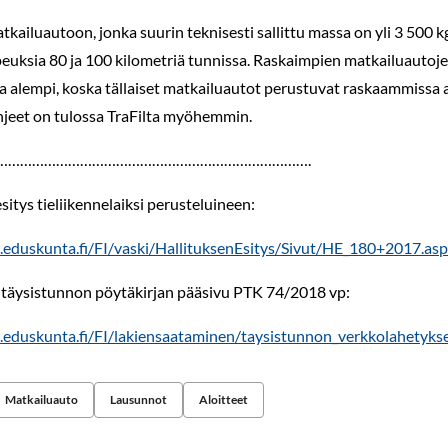
tkailuautoon, jonka suurin teknisesti sallittu massa on yli 3 500 kg
peuksia 80 ja 100 kilometriä tunnissa. Raskaimpien matkailuautojen
a alempi, koska tällaiset matkailuautot perustuvat raskaammissa
jeet on tulossa TraFilta myöhemmin.
…………………………………………………………………….
sitys tieliikennelaiksi perusteluineen:
.eduskunta.fi/FI/vaski/HallituksenEsitys/Sivut/HE_180+2017.as
täysistunnon pöytäkirjan pääsivu PTK 74/2018 vp:
eduskunta.fi/FI/lakiensaataminen/taysistunnon_verkkolahetykset
Matkailuauto
Lausunnot
Aloitteet