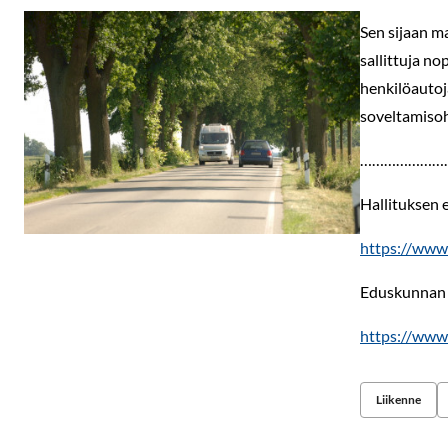
Sen sijaan ma
sallittuja no
henkilöautoj
soveltamisoh
…………………
Hallituksen e
https://www
Eduskunnan 
https://www.
Liikenne