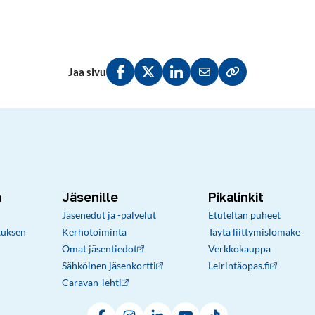
Jaa sivu
Jaa Facebookissa
Jaa Twitterissä
Jaa LinkedInissä
Jaa sähköpostitse
Kopioi linkki lei
a
Jäsenille
Pikalinkit
Jäsenedut ja -palvelut
Etuteltan puheet
tuksen
Kerhotoiminta
Täytä liittymislomake
Omat jäsentiedot
Verkkokauppa
Sähköinen jäsenkortti
Leirintäopas.fi
Caravan-lehti
Facebook
Instagram
LinkedIn
YouTube
TikTok