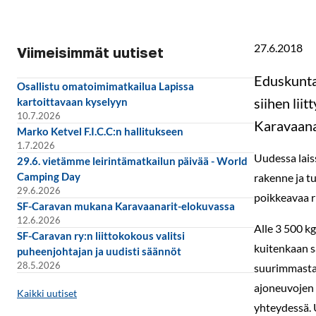
27.6.2018
Viimeisimmät uutiset
Eduskunta 
Osallistu omatoimimatkailua Lapissa
siihen lii
kartoittavaan kyselyyn
10.7.2026
Karavaana
Marko Ketvel F.I.C.C:n hallitukseen
1.7.2026
Uudessa lais
29.6. vietämme leirintämatkailun päivää - World
Camping Day
rakenne ja t
29.6.2026
poikkeavaa r
SF-Caravan mukana Karavaanarit-elokuvassa
12.6.2026
Alle 3 500 k
SF-Caravan ry:n liittokokous valitsi
kuitenkaan sä
puheenjohtajan ja uudisti säännöt
28.5.2026
suurimmasta 
ajoneuvojen 
Kaikki uutiset
yhteydessä. 