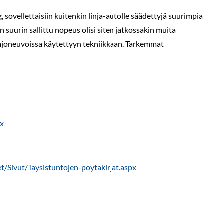
, sovellettaisiin kuitenkin linja-autolle säädettyjä suurimpia
 suurin sallittu nopeus olisi siten jatkossakin muita
 ajoneuvoissa käytettyyn tekniikkaan. Tarkemmat
px
/Sivut/Taysistuntojen-poytakirjat.aspx