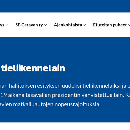
ys
SF-Caravan ry
Ajankohtaista
Etuteltan puheet
ieliikennelain
 hallituksen esityksen uudeksi tieliikennelaiksi ja e
019 aikana tasavallan presidentin vahvistettua lain. 
avien matkailuautojen nopeusrajoituksia.