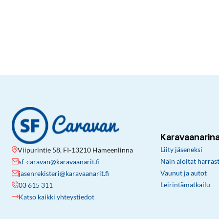
Karavaanarin
Liity jäseneksi
Viipurintie 58, FI-13210 Hämeenlinna
Näin aloitat harras
sf-caravan@karavaanarit.fi
Vaunut ja autot
jasenrekisteri@karavaanarit.fi
Leirintämatkailu
03 615 311
Katso kaikki yhteystiedot