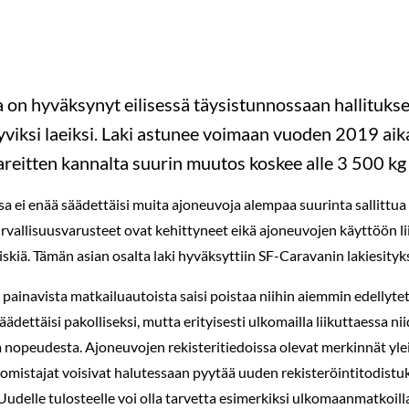
on hyväksynyt eilisessä täysistunnossaan hallituksen 
ttyviksi laeiksi. Laki astunee voimaan vuoden 2019 aik
reitten kannalta suurin muutos koskee alle 3 500 kg
sa ei enää säädettäisi muita ajoneuvoja alempaa suurinta sallittua
urvallisuusvarusteet ovat kehittyneet eikä ajoneuvojen käyttöön lii
iskiä. Tämän asian osalta laki hyväksyttiin SF-Caravanin lakiesit
g painavista matkailuautoista saisi poistaa niihin aiemmin edellyte
ädettäisi pakolliseksi, mutta erityisesti ulkomailla liikuttaessa ni
nopeudesta. Ajoneuvojen rekisteritiedoissa olevat merkinnät yleis
omistajat voisivat halutessaan pyytää uuden rekisteröintitodistu
Uudelle tulosteelle voi olla tarvetta esimerkiksi ulkomaanmatkoill