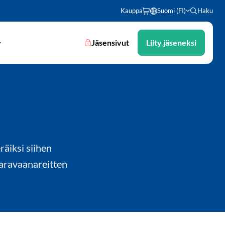
Kauppa
Suomi (FI)
Haku
Jäsensivut
Liity jäseneksi
räiksi siihen
Karavaanareitten