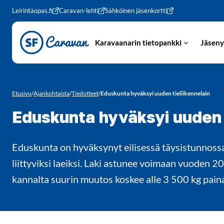
Siirry sivun sisältöön
Leirintäopas.fi
Caravan-lehti
Sähköinen jäsenkortti
Karavaanarin tietopankki
Jäseny
Etusivu
/
Ajankohtaista
/
Tiedotteet
/
Eduskunta hyväksyi uuden tieliikennelain
Eduskunta hyväksyi uuden t
Eduskunta on hyväksynyt eilisessä täysistunnossaan
liittyviksi laeiksi. Laki astunee voimaan vuoden 2
kannalta suurin muutos koskee alle 3 500 kg pain