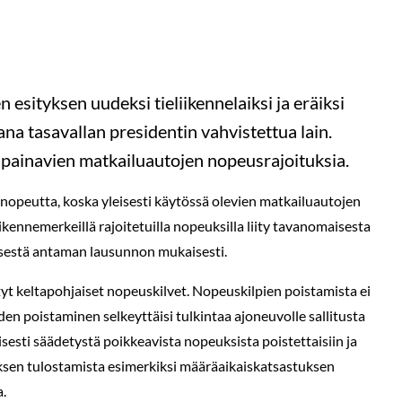
esityksen uudeksi tieliikennelaiksi ja eräiksi
ana tasavallan presidentin vahvistettua lain.
 painavien matkailuautojen nopeusrajoituksia.
 nopeutta, koska yleisesti käytössä olevien matkailuautojen
kennemerkeillä rajoitetuilla nopeuksilla liity tavanomaisesta
yksestä antaman lausunnon mukaisesti.
tyt keltapohjaiset nopeuskilvet. Nopeuskilpien poistamista ei
iden poistaminen selkeyttäisi tulkintaa ajoneuvolle sallitusta
esti säädetystä poikkeavista nopeuksista poistettaisiin ja
ksen tulostamista esimerkiksi määräaikaiskatsastuksen
a.