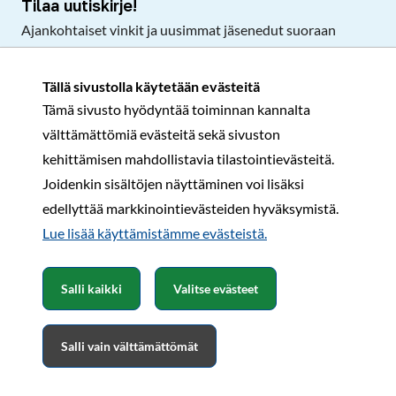
Tilaa uutiskirje!
Ajankohtaiset vinkit ja uusimmat jäsenedut suoraan
sähköpostiisi.
Tällä sivustolla käytetään evästeitä
Tämä sivusto hyödyntää toiminnan kannalta
Tilaa
välttämättömiä evästeitä sekä sivuston
Facebook
Instagram
LinkedIn
YouTube
TikTok
kehittämisen mahdollistavia tilastointievästeitä.
Joidenkin sisältöjen näyttäminen voi lisäksi
edellyttää markkinointievästeiden hyväksymistä.
Rekisteri- ja tietosuojaseloste
Sopimusehdot
Lue lisää käyttämistämme evästeistä.​​​​​​
© Karavaanarit 2026
Salli kaikki
Valitse evästeet
Salli vain välttämättömät