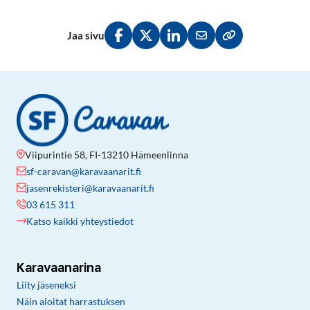
Jaa sivu
Jaa Facebookissa
Jaa Twitterissä
Jaa LinkedInissä
Jaa sähköpostitse
Kopioi linkki lei
Viipurintie 58, FI-13210 Hämeenlinna
sf-caravan@karavaanarit.fi
jasenrekisteri@karavaanarit.fi
03 615 311
Katso kaikki yhteystiedot
Karavaanarina
Liity jäseneksi
Näin aloitat harrastuksen