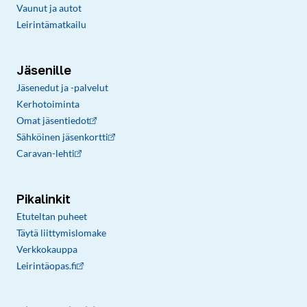
Vaunut ja autot
Leirintämatkailu
Jäsenille
Jäsenedut ja -palvelut
Kerhotoiminta
Omat jäsentiedot
Sähköinen jäsenkortti
Caravan-lehti
Pikalinkit
Etuteltan puheet
Täytä liittymislomake
Verkkokauppa
Leirintäopas.fi