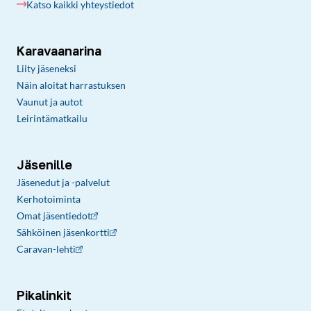
Katso kaikki yhteystiedot
Karavaanarina
Liity jäseneksi
Näin aloitat harrastuksen
Vaunut ja autot
Leirintämatkailu
Jäsenille
Jäsenedut ja -palvelut
Kerhotoiminta
Omat jäsentiedot
Sähköinen jäsenkortti
Caravan-lehti
Pikalinkit