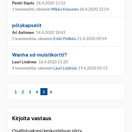
Pentti Sipola
26.4.2020 11:52
1 kommentti, viimeisin
Mikko Koivunen
26.4.2020 22:54
pölykapselit
Ari Aaltonen
14.4.2020 18:43
5 kommenttia, viimeisin
Erkki Pellikka
21.4.2020 09:59
Wanha xd-muistikortti?
Lauri Lindroos
16.4.2020 21:20
4 kommenttia, viimeisin
Lauri Lindroos
19.4.2020 05:13
1
2
3
4
5
6
Kirjoita vastaus
Osallistuaksesi keskusteluun siirry