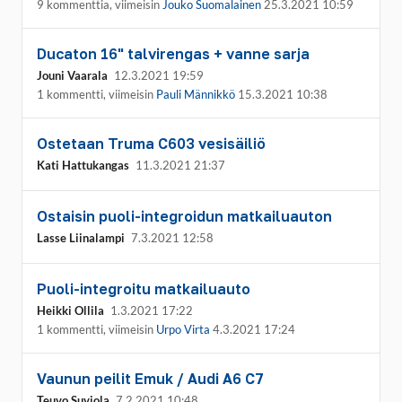
9 kommenttia, viimeisin
Jouko Suomalainen
25.3.2021 10:59
Ducaton 16" talvirengas + vanne sarja
Jouni Vaarala
12.3.2021 19:59
1 kommentti, viimeisin
Pauli Männikkö
15.3.2021 10:38
Ostetaan Truma C603 vesisäiliö
Kati Hattukangas
11.3.2021 21:37
Ostaisin puoli-integroidun matkailuauton
Lasse Liinalampi
7.3.2021 12:58
Puoli-integroitu matkailuauto
Heikki Ollila
1.3.2021 17:22
1 kommentti, viimeisin
Urpo Virta
4.3.2021 17:24
Vaunun peilit Emuk / Audi A6 C7
Teuvo Suviola
7.2.2021 10:48