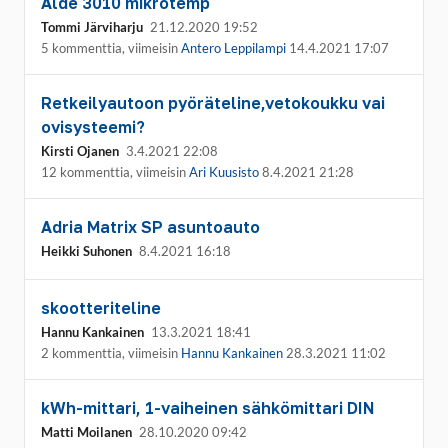
Alde 3010 mikrotemp
Tommi Järviharju
21.12.2020 19:52
5 kommenttia, viimeisin
Antero Leppilampi
14.4.2021 17:07
Retkeilyautoon pyöräteline,vetokoukku vai
ovisysteemi?
Kirsti Ojanen
3.4.2021 22:08
12 kommenttia, viimeisin
Ari Kuusisto
8.4.2021 21:28
Adria Matrix SP asuntoauto
Heikki Suhonen
8.4.2021 16:18
skootteriteline
Hannu Kankainen
13.3.2021 18:41
2 kommenttia, viimeisin
Hannu Kankainen
28.3.2021 11:02
kWh-mittari, 1-vaiheinen sähkömittari DIN
Matti Moilanen
28.10.2020 09:42