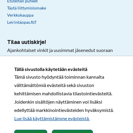
Etuteltan puheet
Täytä liittymislomake
Verkkokauppa
Leirintäopas.fi
Tilaa uutiskirje!
Ajankohtaiset vinkit ja uusimmat jäsenedut suoraan
sähköpostiisi.
Tällä sivustolla käytetään evästeitä
Tämä sivusto hyödyntää toiminnan kannalta
Tilaa
välttämättömiä evästeitä sekä sivuston
Facebook
Instagram
LinkedIn
YouTube
TikTok
kehittämisen mahdollistavia tilastointievästeitä.
Joidenkin sisältöjen näyttäminen voi lisäksi
edellyttää markkinointievästeiden hyväksymistä.
Rekisteri- ja tietosuojaseloste
Sopimusehdot
Lue lisää käyttämistämme evästeistä.​​​​​​
© Karavaanarit 2026