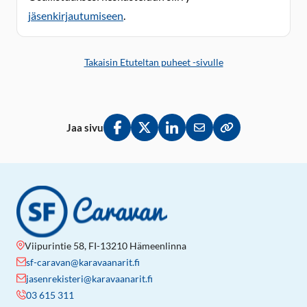
jäsenkirjautumiseen
.
Takaisin Etuteltan puheet -sivulle
Jaa sivu
Jaa Facebookissa
Jaa Twitterissä
Jaa LinkedInissä
Jaa sähköpostitse
Kopioi linkki lei
Viipurintie 58, FI-13210 Hämeenlinna
sf-caravan@karavaanarit.fi
jasenrekisteri@karavaanarit.fi
03 615 311