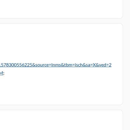
1578300556225&source=lnms&tbm=isch&sa=X&ved=2
mM
: