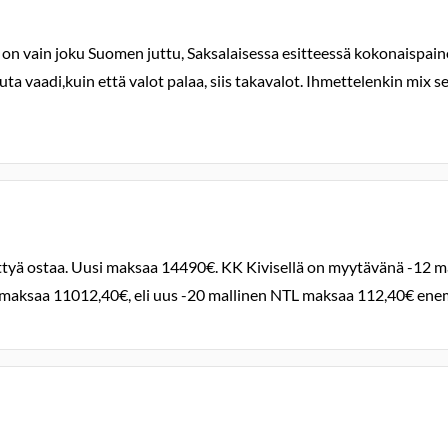
 vain joku Suomen juttu, Saksalaisessa esitteessä kokonaispainoksi
uta vaadi,kuin että valot palaa, siis takavalot. Ihmettelenkin mix
ttyä ostaa. Uusi maksaa 14490€. KK Kivisellä on myytävänä -12 mal
uusi maksaa 11012,40€, eli uus -20 mallinen NTL maksaa 112,40€ e