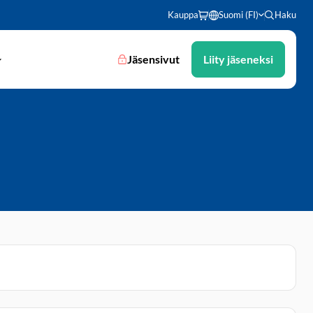
Kauppa
Suomi (FI)
Haku
Jäsensivut
Liity jäseneksi