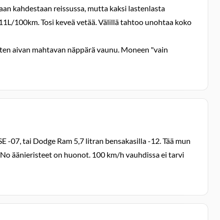
laan kahdestaan reissussa, mutta kaksi lastenlasta
L/100km. Tosi keveä vetää. Välillä tahtoo unohtaa koko
uten aivan mahtavan näppärä vaunu. Moneen "vain
SE -07, tai Dodge Ram 5,7 litran bensakasilla -12. Tää mun
. No äänieristeet on huonot. 100 km/h vauhdissa ei tarvi