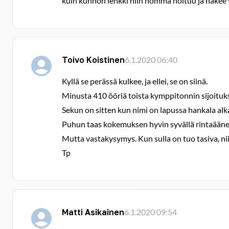
kuin kunnon lenkki niin homma hoituu ja näkee 
Toivo Koistinen
6.1.2020 06:40
Kyllä se perässä kulkee, ja ellei, se on siinä.
Minusta 410 ööriä toista kymppitonnin sijoituksen
Sekun on sitten kun nimi on lapussa hankala alk
Puhun taas kokemuksen hyvin syvällä rintaäänen
Mutta vastakysymys. Kun sulla on tuo tasiva, ni
Tp
Matti Asikainen
6.1.2020 09:54