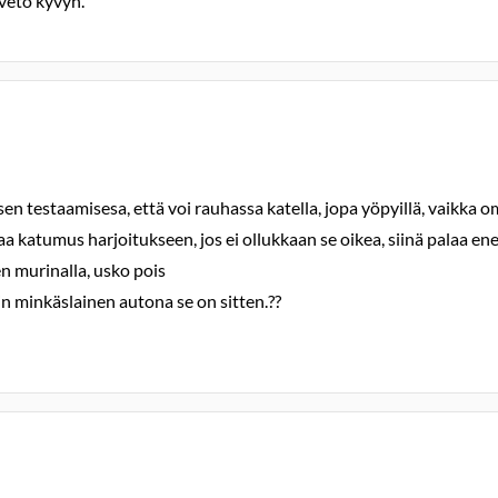
veto kyvyn.
 testaamisesa, että voi rauhassa katella, jopa yöpyillä, vaikka oma
aa katumus harjoitukseen, jos ei ollukkaan se oikea, siinä palaa e
 murinalla, usko pois
in minkäslainen autona se on sitten.??