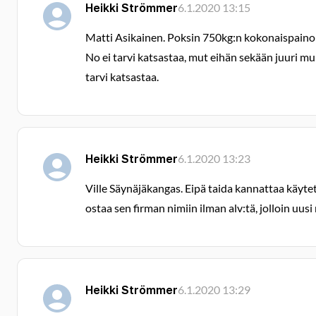
Heikki Strömmer
6.1.2020 13:15
Matti Asikainen. Poksin 750kg:n kokonaispaino on
No ei tarvi katsastaa, mut eihän sekään juuri mu
tarvi katsastaa.
Heikki Strömmer
6.1.2020 13:23
Ville Säynäjäkangas. Eipä taida kannattaa käyte
ostaa sen firman nimiin ilman alv:tä, jolloin 
Heikki Strömmer
6.1.2020 13:29