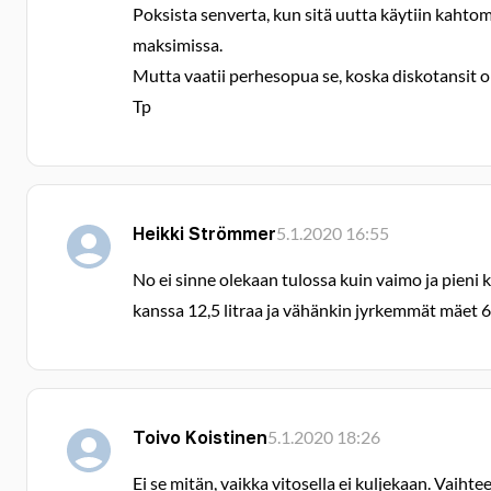
Poksista senverta, kun sitä uutta käytiin kahto
maksimissa.
Mutta vaatii perhesopua se, koska diskotansit o
Tp
Heikki Strömmer
5.1.2020 16:55
No ei sinne olekaan tulossa kuin vaimo ja pieni 
kanssa 12,5 litraa ja vähänkin jyrkemmät mäet 65
Toivo Koistinen
5.1.2020 18:26
Ei se mitän, vaikka vitosella ei kuljekaan. Vaihte