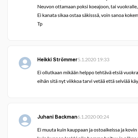
Neuvon ottamaan poksi koeajoon, tai vuokralle, n
Ei kanata sikaa ostaa säkisssä, voin sanoa koke
Tp
Heikki Strömmer
5.1.2020 19:33
Ei ollutkaan mikään helppo tehtävä etsiä vuokra
eihän sitä nyt viikkoa tarvi vetää että selviää käyk
Juhani Backman
6.1.2020 00:24
Ei muuta kuin kauppaan ja ostoaikeissa ja kovin 