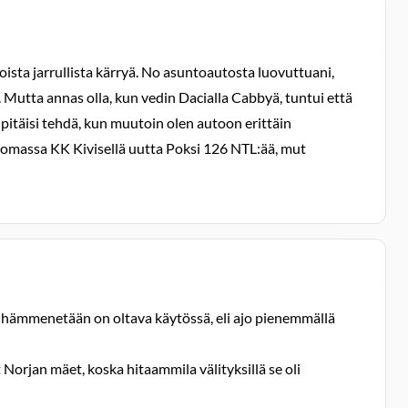
oista jarrullista kärryä. No asuntoautosta luovuttuani,
Mutta annas olla, kun vedin Dacialla Cabbyä, tuntui että
s pitäisi tehdä, kun muutoin olen autoon erittäin
atsomassa KK Kivisellä uutta Poksi 126 NTL:ää, mut
nsaa hämmenetään on oltava käytössä, eli ajo pienemmällä
Norjan mäet, koska hitaammila välityksillä se oli