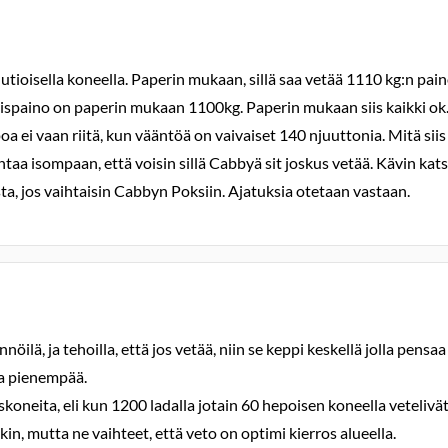
tioisella koneella. Paperin mukaan, sillä saa vetää 1110 kg:n pain
spaino on paperin mukaan 1100kg. Paperin mukaan siis kaikki ok. 
epoa ei vaan riitä, kun vääntöä on vaivaiset 140 njuuttonia. Mitä sii
aihtaa isompaan, että voisin sillä Cabbyä sit joskus vetää. Kävin k
ta, jos vaihtaisin Cabbyn Poksiin. Ajatuksia otetaan vastaan.
nöilä, ja tehoilla, että jos vetää, niin se keppi keskellä jolla pe
ina pienempää.
oneita, eli kun 1200 ladalla jotain 60 hepoisen koneella vetelivät 
äkin, mutta ne vaihteet, että veto on optimi kierros alueella.