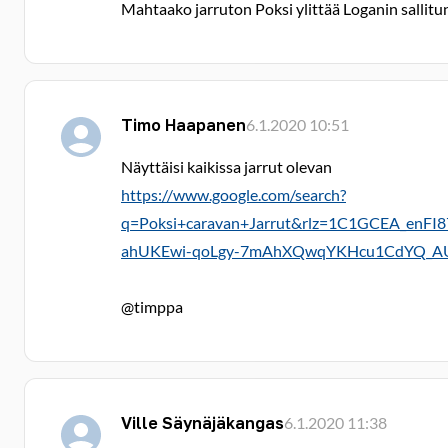
Mahtaako jarruton Poksi ylittää Loganin sallitu
Timo Haapanen
6.1.2020 10:51
Näyttäisi kaikissa jarrut olevan
https://www.google.com/search?
q=Poksi+caravan+Jarrut&rlz=1C1GCEA_en
ahUKEwi-qoLgy-7mAhXQwqYKHcu1CdYQ_A
@timppa
Ville Säynäjäkangas
6.1.2020 11:38