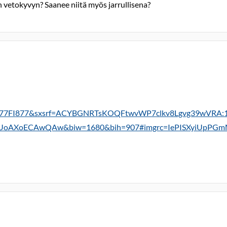
n vetokyvyn? Saanee niitä myös jarrullisena?
FI877FI877&sxsrf=ACYBGNRTsKOQFtwvWP7clkv8Lgvg39wVRA:
UoAXoECAwQAw&biw=1680&bih=907#imgrc=IePISXyiUpPG