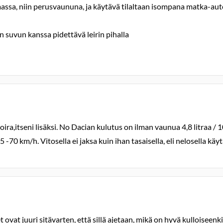
massa, niin perusvaununa, ja käytävä tilaltaan isompana matka-auto
n suvun kanssa pidettävä leirin pihalla
koira,itseni lisäksi. No Dacian kulutus on ilman vaunua 4,8 litraa
 -70 km/h. Vitosella ei jaksa kuin ihan tasaisella, eli nelosella k
et ovat juuri sitävarten, että sillä ajetaan, mikä on hyvä kulloiseenk