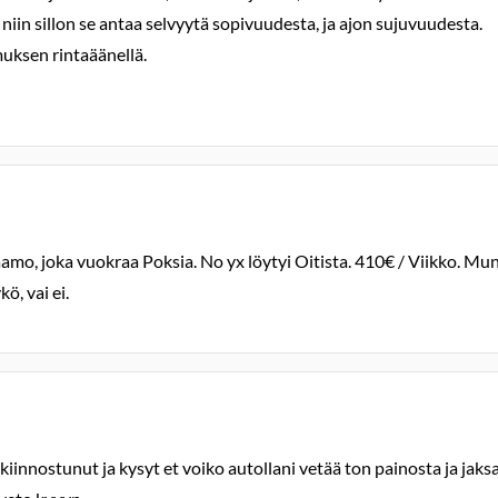
iin sillon se antaa selvyytä sopivuudesta, ja ajon sujuvuudesta.
muksen rintaäänellä.
amo, joka vuokraa Poksia. No yx löytyi Oitista. 410€ / Viikko. Mun
ö, vai ei.
kiinnostunut ja kysyt et voiko autollani vetää ton painosta ja jaks