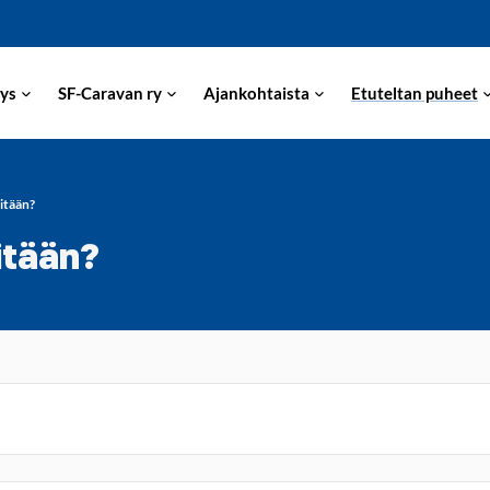
ys
SF-Caravan ry
Ajankohtaista
Etuteltan puheet
mitään?
itään?