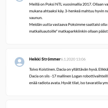
Meillä on Poksi NTL vuosimallia 2017. Ollaan vai
mukana ahtaaksi käy. 3-henkeä mahtuu hyvin nu
vaunun.
Meidän uutta vastaava Poksimme saattaisi oll
matkailuautoille" matkaparkkiinkin ollaan päästy
Heikki Strömmer
6.1.2020 13:06
Toivo Koistinen. Dacia on yllättävän hyvä. Elikk
Dacia on siis -17 mallinen Logan robottivaihteil
enää radiota avata. Hyvät tilat, iso tavaratila yms