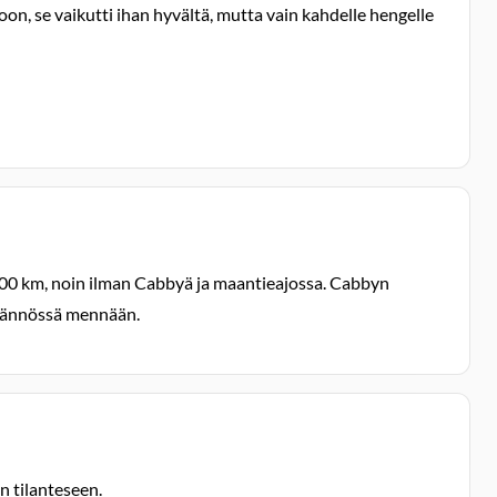
on, se vaikutti ihan hyvältä, mutta vain kahdelle hengelle
 / 100 km, noin ilman Cabbyä ja maantieajossa. Cabbyn
äytännössä mennään.
in tilanteseen.