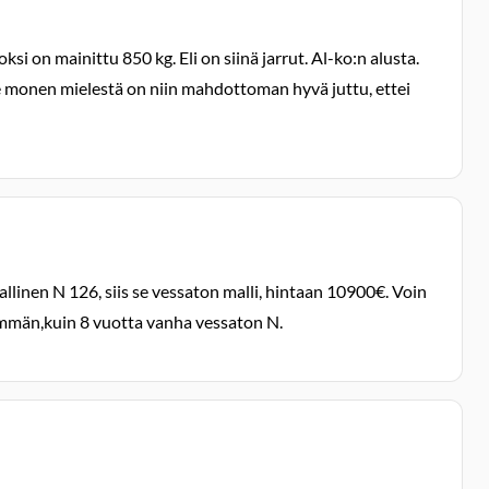
 on mainittu 850 kg. Eli on siinä jarrut. Al-ko:n alusta.
 se monen mielestä on niin mahdottoman hyvä juttu, ettei
linen N 126, siis se vessaton malli, hintaan 10900€. Voin
nemmän,kuin 8 vuotta vanha vessaton N.