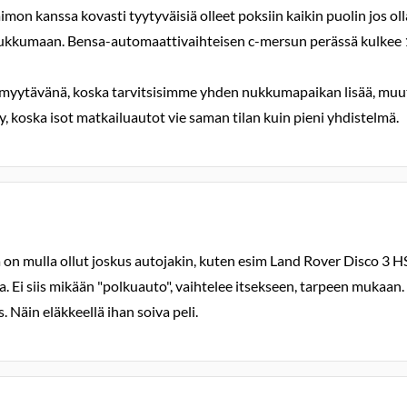
mon kanssa kovasti tyytyväisiä olleet poksiin kaikin puolin jos ol
kkumaan. Bensa-automaattivaihteisen c-mersun perässä kulkee 11
a myytävänä, koska tarvitsisimme yhden nukkumapaikan lisää, mu
, koska isot matkailuautot vie saman tilan kuin pieni yhdistelmä.
ä on mulla ollut joskus autojakin, kuten esim Land Rover Disco 3 H
la. Ei siis mikään "polkuauto", vaihtelee itsekseen, tarpeen mukaan
. Näin eläkkeellä ihan soiva peli.