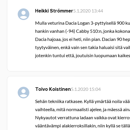
Heikki Strömmer
5.1.2020 13:44
Mulla veturina Dacia Logan 3-pyttyisellä 900 kuu
hankin vanhan (-94) Cabby 510:n, jonka kokonai
Dacia hajoaa, jos ei heti, niin pian. Dacian 90 h
tyytyväinen, enkä vain sen takia haluaisi sitä v
jotenkin tuntui että, joutuisin luopumaan kaikes
Toivo Koistinen
5.1.2020 15:04
Sehän tekniika ratkasee. Kyllä ymärtää noila vään
vaihteella, mitä normaalisti ajelee, ja mäessä a
Nykyautot verrattuna ladaan vaikka ovat kierrosk
vääntävämpi alakierroksillakin, niin kyllä se täll