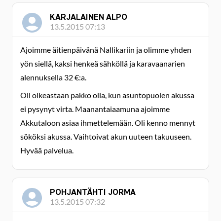
KARJALAINEN ALPO
13.5.2015 07:13
Ajoimme äitienpäivänä Nallikariin ja olimme yhden
yön siellä, kaksi henkeä sähköllä ja karavaanarien
alennuksella 32 €:a.
Oli oikeastaan pakko olla, kun asuntopuolen akussa
ei pysynyt virta. Maanantaiaamuna ajoimme
Akkutaloon asiaa ihmettelemään. Oli kenno mennyt
sököksi akussa. Vaihtoivat akun uuteen takuuseen.
Hyvää palvelua.
POHJANTÄHTI JORMA
13.5.2015 07:32