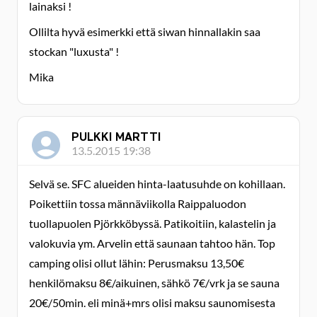
lainaksi !
Ollilta hyvä esimerkki että siwan hinnallakin saa
stockan "luxusta" !
Mika
PULKKI MARTTI
13.5.2015 19:38
Selvä se. SFC alueiden hinta-laatusuhde on kohillaan.
Poikettiin tossa männäviikolla Raippaluodon
tuollapuolen Pjörkköbyssä. Patikoitiin, kalastelin ja
valokuvia ym. Arvelin että saunaan tahtoo hän. Top
camping olisi ollut lähin: Perusmaksu 13,50€
henkilömaksu 8€/aikuinen, sähkö 7€/vrk ja se sauna
20€/50min. eli minä+mrs olisi maksu saunomisesta