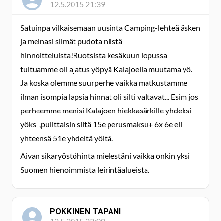
12.5.2015 21:39
Satuinpa vilkaisemaan uusinta Camping-lehteä äsken
ja meinasi silmät pudota niistä
hinnoitteluista!Ruotsista kesäkuun lopussa
tultuamme oli ajatus yöpyä Kalajoella muutama yö.
Ja koska olemme suurperhe vaikka matkustamme
ilman isompia lapsia hinnat oli silti valtavat... Esim jos
perheemme menisi Kalajoen hiekkasärkille yhdeksi
yöksi ,pulittaisin siitä 15e perusmaksu+ 6x 6e eli
yhteensä 51e yhdeltä yöltä.
Aivan sikaryöstöhinta mielestäni vaikka onkin yksi
Suomen hienoimmista leirintäalueista.
POKKINEN TAPANI
12.5.2015 22:00