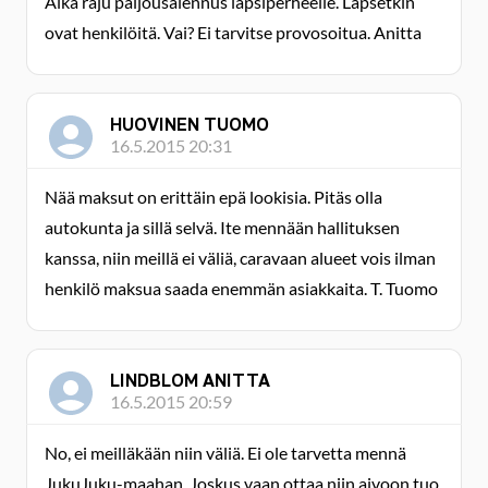
Aika raju paljousalennus lapsiperheelle. Lapsetkin
ovat henkilöitä. Vai? Ei tarvitse provosoitua. Anitta
HUOVINEN TUOMO
16.5.2015 20:31
Nää maksut on erittäin epä lookisia. Pitäs olla
autokunta ja sillä selvä. Ite mennään hallituksen
kanssa, niin meillä ei väliä, caravaan alueet vois ilman
henkilö maksua saada enemmän asiakkaita. T. Tuomo
LINDBLOM ANITTA
16.5.2015 20:59
No, ei meilläkään niin väliä. Ei ole tarvetta mennä
JukuJuku-maahan. Joskus vaan ottaa niin aivoon tuo