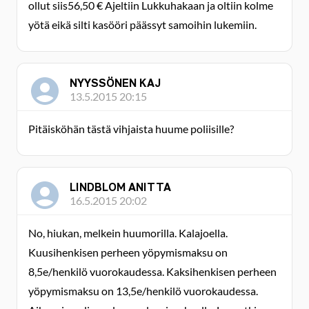
ollut siis56,50 € Ajeltiin Lukkuhakaan ja oltiin kolme
yötä eikä silti kasööri päässyt samoihin lukemiin.
NYYSSÖNEN KAJ
13.5.2015 20:15
Pitäisköhän tästä vihjaista huume poliisille?
LINDBLOM ANITTA
16.5.2015 20:02
No, hiukan, melkein huumorilla. Kalajoella.
Kuusihenkisen perheen yöpymismaksu on
8,5e/henkilö vuorokaudessa. Kaksihenkisen perheen
yöpymismaksu on 13,5e/henkilö vuorokaudessa.