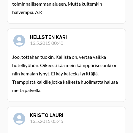
toiminnallisemman alueen. Mutta kuitemkin
halvempia. A.K
HELLSTEN KARI
13.5.2015 00:40
Joo, tottahan tuokin. Kallista on, vertaa vaikka
hotelliyöhön. Oikeesti tää mein kämppärisesonki on
nlln kamalan lyhyt. Ei käy kateeksi yrittäjiä.
Tsemppistä kaikille jotka kaikesta huolimatta haluaa
meitä palvella.
KRISTO LAURI
13.5.2015 05:45