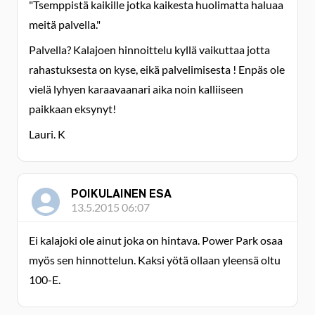
"Tsemppistä kaikille jotka kaikesta huolimatta haluaa
meitä palvella."
Palvella? Kalajoen hinnoittelu kyllä vaikuttaa jotta
rahastuksesta on kyse, eikä palvelimisesta ! Enpäs ole
vielä lyhyen karaavaanari aika noin kalliiseen
paikkaan eksynyt!
Lauri. K
POIKULAINEN ESA
13.5.2015 06:07
Ei kalajoki ole ainut joka on hintava. Power Park osaa
myös sen hinnottelun. Kaksi yötä ollaan yleensä oltu
100-E.