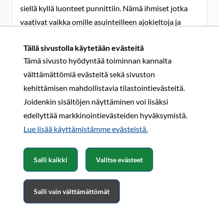
siellä kyllä luonteet punnittiin. Nämä ihmiset jotka
vaativat vaikka omille asuinteilleen ajokieltoja ja
samalla kuitenkin nauttivat muista yhteiskunnan
Tällä sivustolla käytetään evästeitä
rakentamista teitä kuin palveluista? Lista on loputon,
Tämä sivusto hyödyntää toiminnan kannalta
eikä kukaan sitä jaksa lukea. Yhteiskunnassa ei
välttämättömiä evästeitä sekä sivuston
lasketa sitä kuka kuinkakin paljon käyttää tahi
kehittämisen mahdollistavia tilastointievästeitä.
tarvitsee vaan joissain asioissa puhalletaan yhteen
Joidenkin sisältöjen näyttäminen voi lisäksi
hiileen. Tämä perheiden laskutus on juuri
edellyttää markkinointievästeiden hyväksymistä.
rautalankaesimerkki siitä kuinka tuota
Lue lisää käyttämistämme evästeistä.​​​​​​
yhteiskuntavastuuta tulee jakaa.
En ole enää taloudellisesti riippuvainen
Salli kaikki
Valitse evästeet
palkkatulosta, enkä siis varsinaisesti edusta enää
mitään firmaa, vaikka töitä satunnaisesti teenkin. Silti
teen kyllä erilaisia töitä valikoiduille ihmisille enempi
Salli vain välttämättömät
vähempi säännöllisesti ja toimin myös ns
vapaaehtoistöissä ja näistä en saa Rahapalkkaa,