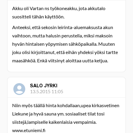
Akku oli Vartan ns työkoneakku, jota akkutalo
suositteli tähän käyttöön.
Anteeksi, että sekosin leirinta-aluemaksusta akun
vaihtoon, mutta halusin perustella, miksi maksoin
hyvän hintaisen yöpymisen sähköpaikalla. Muuten
joku olisi kirjoittanut, että eihän yhdeksi yöksi tartte
maasähköä. Enkä viitsinyt aloittaa uutta ketjua.
SALO JYRKI
13.5.2015 11:05
Niin myös täällä hinta kohdallaan,upea kirkasvetinen
Liekune ja hyvä sauna ym. sosiaaliset tilat tosi
siistejä,lampiselle kaikenlaisia vempaimia.
www.etuniemi.fi