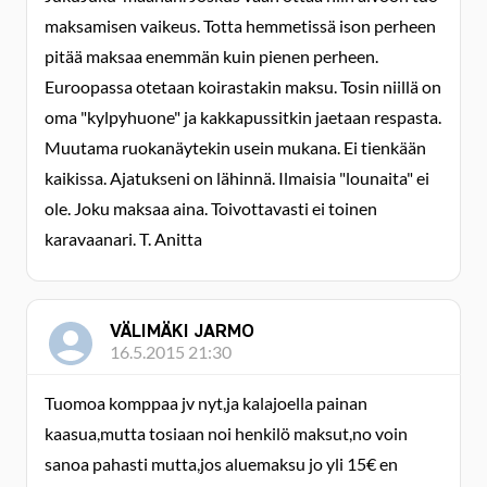
maksamisen vaikeus. Totta hemmetissä ison perheen
pitää maksaa enemmän kuin pienen perheen.
Euroopassa otetaan koirastakin maksu. Tosin niillä on
oma "kylpyhuone" ja kakkapussitkin jaetaan respasta.
Muutama ruokanäytekin usein mukana. Ei tienkään
kaikissa. Ajatukseni on lähinnä. Ilmaisia "lounaita" ei
ole. Joku maksaa aina. Toivottavasti ei toinen
karavaanari. T. Anitta
VÄLIMÄKI JARMO
16.5.2015 21:30
Tuomoa komppaa jv nyt,ja kalajoella painan
kaasua,mutta tosiaan noi henkilö maksut,no voin
sanoa pahasti mutta,jos aluemaksu jo yli 15€ en