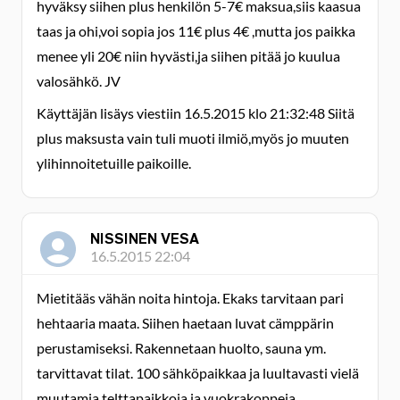
hyväksy siihen plus henkilön 5-7€ maksua,siis kaasua
taas ja ohi,voi sopia jos 11€ plus 4€ ,mutta jos paikka
menee yli 20€ niin hyvästi,ja siihen pitää jo kuulua
valosähkö. JV
Käyttäjän lisäys viestiin 16.5.2015 klo 21:32:48 Siitä
plus maksusta vain tuli muoti ilmiö,myös jo muuten
ylihinnoitetuille paikoille.
NISSINEN VESA
16.5.2015 22:04
Mietitääs vähän noita hintoja. Ekaks tarvitaan pari
hehtaaria maata. Siihen haetaan luvat cämppärin
perustamiseksi. Rakennetaan huolto, sauna ym.
tarvittavat tilat. 100 sähköpaikkaa ja luultavasti vielä
muutamia telttapaikkoja ja vuokrakoppeja.