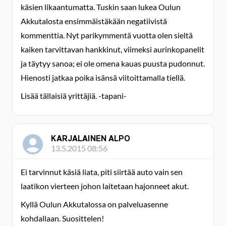
käsien likaantumatta. Tuskin saan lukea Oulun
Akkutalosta ensimmäistäkään negatiivistä
kommenttia. Nyt parikymmentä vuotta olen sieltä
kaiken tarvittavan hankkinut, viimeksi aurinkopanelit
ja täytyy sanoa; ei ole omena kauas puusta pudonnut.
Hienosti jatkaa poika isänsä viitoittamalla tiellä.
Lisää tällaisiä yrittäjiä. -tapani-
KARJALAINEN ALPO
13.5.2015 08:56
Ei tarvinnut käsiä liata, piti siirtää auto vain sen
laatikon vierteen johon laitetaan hajonneet akut.
Kyllä Oulun Akkutalossa on palveluasenne
kohdallaan. Suosittelen!