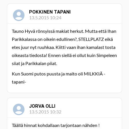
POKKINEN TAPANI
13.5.2015 10:24
Tauno Hyvä rönsyissä makiat herkut. Mutta että Ihan
Parikkalassa on oikein edullinen?, STELLPLATZ eikä
etes juur nyt ruuhkaa. Kiitti vaan ihan kamalast tosta
oikeasta tiedosta! Ennen siellä ei ollut kuin Simpeleen
siiat ja Parikkalan piiat.
Kun Suomi putos puusta ja maito oli MILKKIÄ -
tapani-
JORVA OLLI
13.5.2015 10:32
Täällä hinnat kohdallaan tarjontaan nähden !