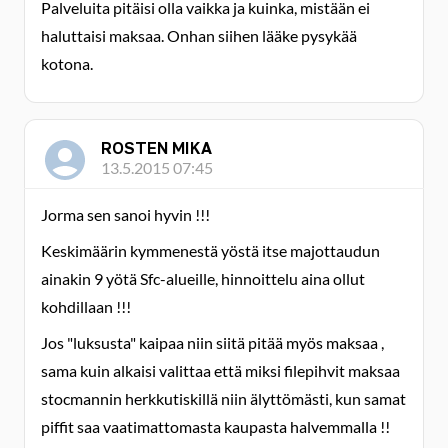
Palveluita pitäisi olla vaikka ja kuinka, mistään ei
haluttaisi maksaa. Onhan siihen lääke pysykää
kotona.
ROSTEN MIKA
13.5.2015 07:45
Jorma sen sanoi hyvin !!!
Keskimäärin kymmenestä yöstä itse majottaudun
ainakin 9 yötä Sfc-alueille, hinnoittelu aina ollut
kohdillaan !!!
Jos "luksusta" kaipaa niin siitä pitää myös maksaa ,
sama kuin alkaisi valittaa että miksi filepihvit maksaa
stocmannin herkkutiskillä niin älyttömästi, kun samat
piffit saa vaatimattomasta kaupasta halvemmalla !!