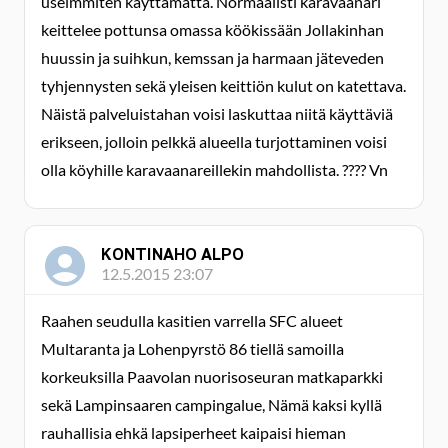
useimmiten käyttämättä. Normaalisti karavaanari
keittelee pottunsa omassa köökissään Jollakinhan
huussin ja suihkun, kemssan ja harmaan jäteveden
tyhjennysten sekä yleisen keittiön kulut on katettava.
Näistä palveluistahan voisi laskuttaa niitä käyttäviä
erikseen, jolloin pelkkä alueella turjottaminen voisi
olla köyhille karavaanareillekin mahdollista. ???? Vn
KONTINAHO ALPO
12.5.2015 23:07
Raahen seudulla kasitien varrella SFC alueet
Multaranta ja Lohenpyrstö 86 tiellä samoilla
korkeuksilla Paavolan nuorisoseuran matkaparkki
sekä Lampinsaaren campingalue, Nämä kaksi kyllä
rauhallisia ehkä lapsiperheet kaipaisi hieman