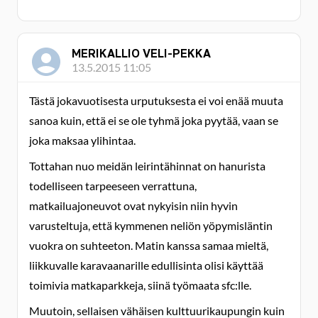
MERIKALLIO VELI-PEKKA
13.5.2015 11:05
Tästä jokavuotisesta urputuksesta ei voi enää muuta
sanoa kuin, että ei se ole tyhmä joka pyytää, vaan se
joka maksaa ylihintaa.
Tottahan nuo meidän leirintähinnat on hanurista
todelliseen tarpeeseen verrattuna,
matkailuajoneuvot ovat nykyisin niin hyvin
varusteltuja, että kymmenen neliön yöpymisläntin
vuokra on suhteeton. Matin kanssa samaa mieltä,
liikkuvalle karavaanarille edullisinta olisi käyttää
toimivia matkaparkkeja, siinä työmaata sfc:lle.
Muutoin, sellaisen vähäisen kulttuurikaupungin kuin