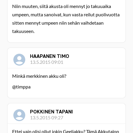
Niin muuten, siitä akusta oli mennyt jo takuuaika
umpeen, mutta sanoivat, kun vasta reilut puolivuotta
sitten mennyt umpeen niin sehän vaihdetaan
takuuseen.
HAAPANEN TIMO
13.5.2015 09:01
Minkä merkkinen akku oli?
@timppa
POKKINEN TAPANI
13.5.2015 09:27
Ettei vain olisi ollut jokin Geeliakku? Tämä Akkutalon