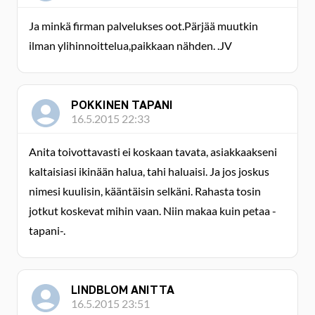
Ja minkä firman palvelukses oot.Pärjää muutkin
ilman ylihinnoittelua,paikkaan nähden. .JV
POKKINEN TAPANI
16.5.2015 22:33
Anita toivottavasti ei koskaan tavata, asiakkaakseni
kaltaisiasi ikinään halua, tahi haluaisi. Ja jos joskus
nimesi kuulisin, kääntäisin selkäni. Rahasta tosin
jotkut koskevat mihin vaan. Niin makaa kuin petaa -
tapani-.
LINDBLOM ANITTA
16.5.2015 23:51