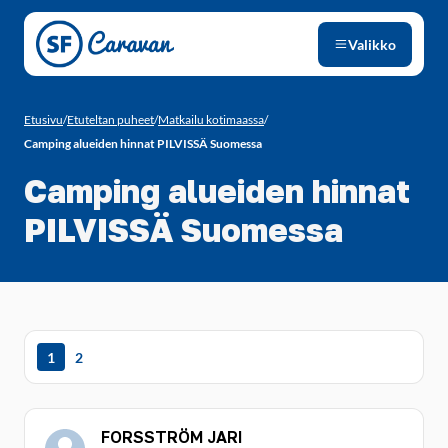
Siirry sivun sisältöön
Valikko
Etusivu
/
Etuteltan puheet
/
Matkailu kotimaassa
/
Camping alueiden hinnat PILVISSÄ Suomessa
Camping alueiden hinnat
PILVISSÄ Suomessa
1
2
FORSSTRÖM JARI