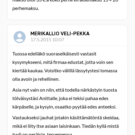
perhemaksu.
MERIKALLIO VELI-PEKKA
17.5.2015 10:07
Tuossa edelläkö suoraselkäisesti vastasit
kysymykseeni, mitä firmaa edustat, jotta voin sen
kiertää kaukaa. Voisitko välillä lässytystesi lomassa
olla avoin ja rehellinen.
Asia nyt vain on niin, että todella närkästyin tuosta
tölväisystäsi Anittalle, joka ei tekisi pahaa edes
kärpäselle, ja kysyin, osaatko pyytää edes anteeksi.
Vastaukseksi jauhat jotakin käsittämätöntä skeidaa,
mikä ei liity itse asiaan laisinkaan. Tiedän kyllä mistä
tyyli on peräisin, tervemenoa.