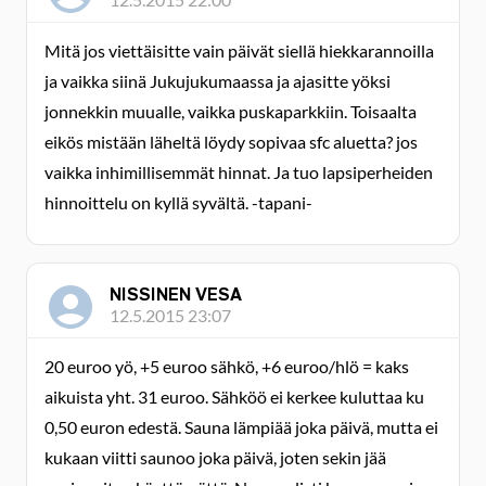
Mitä jos viettäisitte vain päivät siellä hiekkarannoilla
ja vaikka siinä Jukujukumaassa ja ajasitte yöksi
jonnekkin muualle, vaikka puskaparkkiin. Toisaalta
eikös mistään läheltä löydy sopivaa sfc aluetta? jos
vaikka inhimillisemmät hinnat. Ja tuo lapsiperheiden
hinnoittelu on kyllä syvältä. -tapani-
NISSINEN VESA
12.5.2015 23:07
20 euroo yö, +5 euroo sähkö, +6 euroo/hlö = kaks
aikuista yht. 31 euroo. Sähköö ei kerkee kuluttaa ku
0,50 euron edestä. Sauna lämpiää joka päivä, mutta ei
kukaan viitti saunoo joka päivä, joten sekin jää