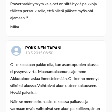
Powerparkit ym ym kalajoet on siitä hyviä paikkoja
tälleen persaukiselle, että niistä pääsee myös ohi
ajamaan !!
Mika
POKKINEN TAPANI
13.5.2015 08:50
Oli oikeastaan pakko olla, kun asuntopuolen akussa
ei pysynyt virta. Maanantaiaamuna ajoimme
Akkutaloon asiaa ihmettelemään. Oli kenno mennyt
sököksi akussa. Vaihtoivat akun uuteen takuuseen.
Hyvää palvelua.
Näin se mennee kun asioi oikeassa paikassa ja
varmaan myös vaihtoivat sen akun paikoilleen, sinun