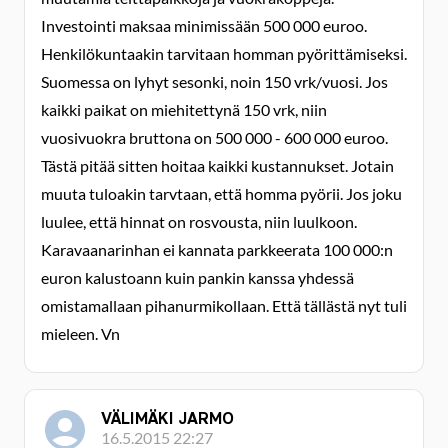
Investointi maksaa minimissään 500 000 euroo.
Henkilökuntaakin tarvitaan homman pyörittämiseksi.
Suomessa on lyhyt sesonki, noin 150 vrk/vuosi. Jos
kaikki paikat on miehitettynä 150 vrk, niin
vuosivuokra bruttona on 500 000 - 600 000 euroo.
Tästä pitää sitten hoitaa kaikki kustannukset. Jotain
muuta tuloakin tarvtaan, että homma pyörii. Jos joku
luulee, että hinnat on rosvousta, niin luulkoon.
Karavaanarinhan ei kannata parkkeerata 100 000:n
euron kalustoann kuin pankin kanssa yhdessä
omistamallaan pihanurmikollaan. Että tällästä nyt tuli
mieleen. Vn
VÄLIMÄKI JARMO
16.5.2015 22:27