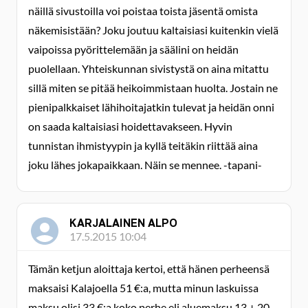
näillä sivustoilla voi poistaa toista jäsentä omista
näkemisistään? Joku joutuu kaltaisiasi kuitenkin vielä
vaipoissa pyörittelemään ja säälini on heidän
puolellaan. Yhteiskunnan sivistystä on aina mitattu
sillä miten se pitää heikoimmistaan huolta. Jostain ne
pienipalkkaiset lähihoitajatkin tulevat ja heidän onni
on saada kaltaisiasi hoidettavakseen. Hyvin
tunnistan ihmistyypin ja kyllä teitäkin riittää aina
joku lähes jokapaikkaan. Näin se mennee. -tapani-
KARJALAINEN ALPO
17.5.2015 10:04
Tämän ketjun aloittaja kertoi, että hänen perheensä
maksaisi Kalajoella 51 €:a, mutta minun laskuissa
maksu olisi 33 €:a koko perhe eli aluemaksu 13 + 20