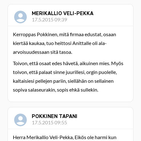
MERIKALLIO VELI-PEKKA
17.5.2015 09:39
Kerroppas Pokkinen, mitä firmaa edustat, osaan
kiertää kaukaa, tuo heittosi Anittalle oli ala-
arvoisuudessaan sitä tasoa.
Toivon, että osaat edes hävetä, aikuinen mies. Myös
toivon, että palaat sinne juurillesi, orgin puolelle,
kaltaisiesi pellejen pariin, siellähän on sellainen
sopiva salaseurakin, sopis ehkä sullekin.
POKKINEN TAPANI
17.5.2015 09:55
Herra Merikallio Veli-Pekka, Eikös ole harmi kun