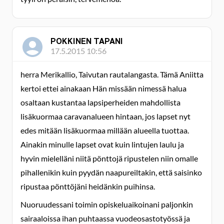
POKKINEN TAPANI
17.5.2015 10:56
herra Merikallio, Taivutan rautalangasta. Tämä Aniitta
kertoi ettei ainakaan Hän missään nimessä halua
osaltaan kustantaa lapsiperheiden mahdollista
lisäkuormaa caravanalueen hintaan, jos lapset nyt
edes mitään lisäkuormaa millään alueella tuottaa.
Ainakin minulle lapset ovat kuin lintujen laulu ja
hyvin mielelläni niitä pönttojä ripustelen niin omalle
pihallenikin kuin pyydän naapureiltakin, että saisinko
ripustaa pönttöjäni heidänkin puihinsa.
Nuoruudessani toimin opiskeluaikoinani paljonkin
sairaaloissa ihan puhtaassa vuodeosastotyössä ja