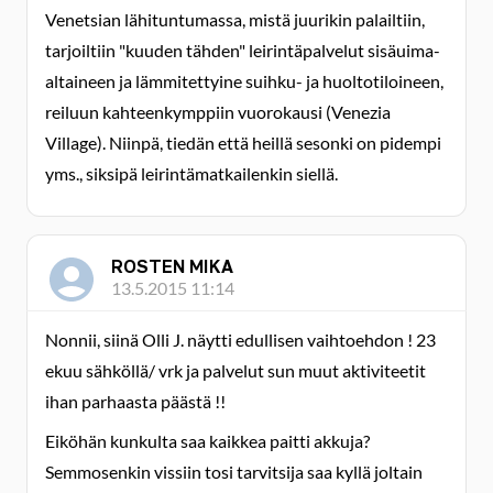
Venetsian lähituntumassa, mistä juurikin palailtiin,
tarjoiltiin "kuuden tähden" leirintäpalvelut sisäuima-
altaineen ja lämmitettyine suihku- ja huoltotiloineen,
reiluun kahteenkymppiin vuorokausi (Venezia
Village). Niinpä, tiedän että heillä sesonki on pidempi
yms., siksipä leirintämatkailenkin siellä.
ROSTEN MIKA
13.5.2015 11:14
Nonnii, siinä Olli J. näytti edullisen vaihtoehdon ! 23
ekuu sähköllä/ vrk ja palvelut sun muut aktiviteetit
ihan parhaasta päästä !!
Eiköhän kunkulta saa kaikkea paitti akkuja?
Semmosenkin vissiin tosi tarvitsija saa kyllä joltain