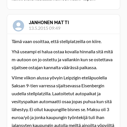
JANHONEN MATTI
13.5.2015 09:49
Tämä vaan osoittaa, että stellplatzeilla on kiire.
Yhä useampi ei halua ostaa kovalla hinnalla sitä mitä
m-autoon on jo ostettu ja vallankin kun se ostettava
sijaitsee ostajan kannalta väärässä paikassa.
Viime viikon alussa yövyin Leipzigin eteläpuolella
Saksan 9-tien varressa sijaitsevassa Eisenbergin
uudella stellplatzilla. Laatoitetut autopaikat ja
vesityspaikan automaatti osaa jopas puhua kun sitä
lähestyy. Ei ollut kaupungille bisnes se. Maksu oli 3
euroa/yö ja jonka kaupungin työntekijä tuli ihan
jalansyten kaupungin autolla meiltä ainoilta yöpyjiltä