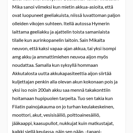
Mika sanoi viimeksi kun mietin akkua-asioita, että
ovat luopuneet geeliakuista, niissä luvattoman paljon
olleiden vikojen suhteen. Itellä autossa Hymerin
laittama geeliakku ja ajattelin toista samanlaista
tilalle kun aurinkopanelin laitoin. Sain Mikalta
neuvon, että kaksi vapaa-ajan akkua, tai yksi isompi
amg akku ja ammattimiehen neuvoa aijon myös
noudattaa. Samalla kun syksyllä hommaan
Akkutalosta uutta akkukapasiteettia aijon siirtää
kuljettajan penkin alla olevan akun kokonaan pois ja
yksi iso noin 200ah akku saa mennä takakonttiin
hoitamaan hupipuolen tarpeita. Tuo sen takia kun
Fiiatin painojakauma on jo turhan keulakeskeinen,
moottori, akut, vesisisäiliö, polttoainesäiliö,
jääkaappi, kaasupullot, nukkujat kuin matkustajat,
kaikki siellä keulassa. näin sen nään. -tapani-