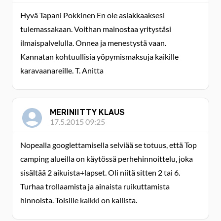
Hyvä Tapani Pokkinen En ole asiakkaaksesi
tulemassakaan. Voithan mainostaa yritystäsi
ilmaispalvelulla. Onnea ja menestystä vaan.
Kannatan kohtuullisia yöpymismaksuja kaikille
karavaanareille. T. Anitta
MERINIITTY KLAUS
17.5.2015 09:25
Nopealla googlettamisella selviää se totuus, että Top
camping alueilla on käytössä perhehinnoittelu, joka
sisältää 2 aikuista+lapset. Oli niitä sitten 2 tai 6.
Turhaa trollaamista ja ainaista ruikuttamista
hinnoista. Toisille kaikki on kallista.