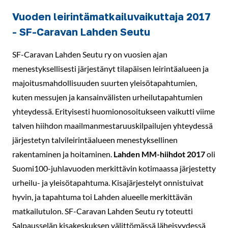
Vuoden leirintämatkailuvaikuttaja 2017
- SF-Caravan Lahden Seutu
SF-Caravan Lahden Seutu ry on vuosien ajan
menestyksellisesti järjestänyt tilapäisen leirintäalueen ja
majoitusmahdollisuuden suurten yleisötapahtumien,
kuten messujen ja kansainvälisten urheilutapahtumien
yhteydessä. Erityisesti huomionosoitukseen vaikutti viime
talven hiihdon maailmanmestaruuskilpailujen yhteydessä
järjestetyn talvileirintäalueen menestyksellinen
rakentaminen ja hoitaminen.
Lahden MM-hiihdot 2017
oli
Suomi100-juhlavuoden merkittävin kotimaassa järjestetty
urheilu- ja yleisötapahtuma. Kisajärjestelyt onnistuivat
hyvin, ja tapahtuma toi Lahden alueelle merkittävän
matkailutulon. SF-Caravan Lahden Seutu ry toteutti
Salpausselän kisakeskuksen välittömässä läheisyydessä