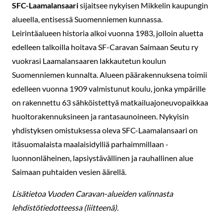
SFC-Laamalansaari
sijaitsee nykyisen Mikkelin kaupungin
alueella, entisessä Suomenniemen kunnassa.
Leirintäalueen historia alkoi vuonna 1983, jolloin aluetta
edelleen talkoilla hoitava SF-Caravan Saimaan Seutu ry
vuokrasi Laamalansaaren lakkautetun koulun
Suomenniemen kunnalta. Alueen päärakennuksena toimii
edelleen vuonna 1909 valmistunut koulu, jonka ympärille
on rakennettu 63 sähköistettyä matkailuajoneuvopaikkaa
huoltorakennuksineen ja rantasaunoineen. Nykyisin
yhdistyksen omistuksessa oleva SFC-Laamalansaari on
itäsuomalaista maalaisidylliä parhaimmillaan -
luonnonläheinen, lapsiystävällinen ja rauhallinen alue
Saimaan puhtaiden vesien äärellä.
Lisätietoa Vuoden Caravan-alueiden valinnasta
lehdistötiedotteessa (liitteenä).