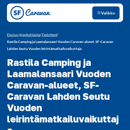
Siirry sivun sisältöön
Valikko
Etusivu
/
Ajankohtaista
/
Tiedotteet
/
Rastila Camping ja Laamalansaari Vuoden Caravan-alueet, SF-Caravan
Lahden Seutu Vuoden leirintämatkailuvaikuttaja
Rastila Camping ja
Laamalansaari Vuoden
Caravan-alueet, SF-
Caravan Lahden Seutu
Vuoden
leirintämatkailuvaikuttaj