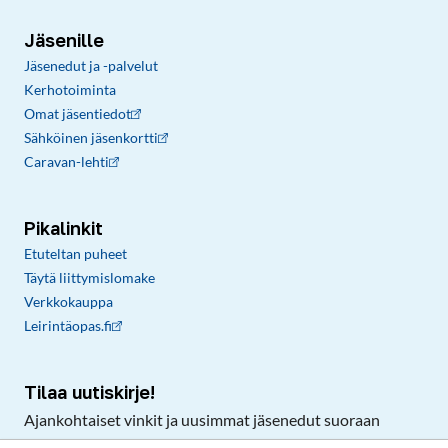
Jäsenille
Jäsenedut ja -palvelut
Kerhotoiminta
Omat jäsentiedot
Sähköinen jäsenkortti
Caravan-lehti
Pikalinkit
Etuteltan puheet
Täytä liittymislomake
Verkkokauppa
Leirintäopas.fi
Tilaa uutiskirje!
Ajankohtaiset vinkit ja uusimmat jäsenedut suoraan
sähköpostiisi.