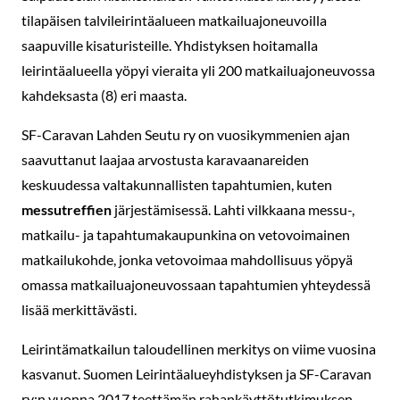
tilapäisen talvileirintäalueen matkailuajoneuvoilla
saapuville kisaturisteille. Yhdistyksen hoitamalla
leirintäalueella yöpyi vieraita yli 200 matkailuajoneuvossa
kahdeksasta (8) eri maasta.
SF-Caravan Lahden Seutu ry on vuosikymmenien ajan
saavuttanut laajaa arvostusta karavaanareiden
keskuudessa valtakunnallisten tapahtumien, kuten
messutreffien
järjestämisessä. Lahti vilkkaana messu-,
matkailu- ja tapahtumakaupunkina on vetovoimainen
matkailukohde, jonka vetovoimaa mahdollisuus yöpyä
omassa matkailuajoneuvossaan tapahtumien yhteydessä
lisää merkittävästi.
Leirintämatkailun taloudellinen merkitys on viime vuosina
kasvanut. Suomen Leirintäalueyhdistyksen ja SF-Caravan
ry:n vuonna 2017 teettämän rahankäyttötutkimuksen