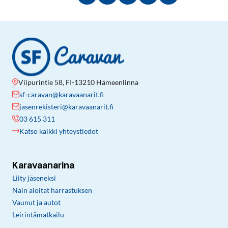
Viipurintie 58, FI-13210 Hämeenlinna
sf-caravan@karavaanarit.fi
jasenrekisteri@karavaanarit.fi
03 615 311
Katso kaikki yhteystiedot
Karavaanarina
Liity jäseneksi
Näin aloitat harrastuksen
Vaunut ja autot
Leirintämatkailu