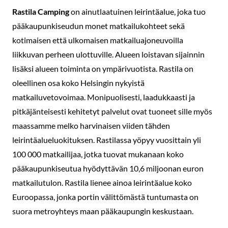
Rastila Camping
on ainutlaatuinen leirintäalue, joka tuo
pääkaupunkiseudun monet matkailukohteet sekä
kotimaisen että ulkomaisen matkailuajoneuvoilla
liikkuvan perheen ulottuville. Alueen loistavan sijainnin
lisäksi alueen toiminta on ympärivuotista. Rastila on
oleellinen osa koko Helsingin nykyistä
matkailuvetovoimaa. Monipuolisesti, laadukkaasti ja
pitkäjänteisesti kehitetyt palvelut ovat tuoneet sille myös
maassamme melko harvinaisen viiden tähden
leirintäalueluokituksen. Rastilassa yöpyy vuosittain yli
100 000 matkailijaa, jotka tuovat mukanaan koko
pääkaupunkiseutua hyödyttävän 10,6 miljoonan euron
matkailutulon. Rastila lienee ainoa leirintäalue koko
Euroopassa, jonka portin välittömästä tuntumasta on
suora metroyhteys maan pääkaupungin keskustaan.