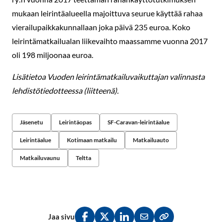
mukaan leirintäalueella majoittuva seurue käyttää rahaa
vierailupaikkakunnallaan joka päivä 235 euroa. Koko
leirintämatkailualan liikevaihto maassamme vuonna 2017
oli 198 miljoonaa euroa.
Lisätietoa Vuoden leirintämatkailuvaikuttajan valinnasta
lehdistötiedotteessa (liitteenä).
Jäsenetu
Leirintäopas
SF-Caravan-leirintäalue
Leirintäalue
Kotimaan matkailu
Matkailuauto
Matkailuvaunu
Teltta
Jaa sivu
Jaa Facebookissa
Jaa Twitterissä
Jaa LinkedInissä
Jaa sähköpostitse
Kopioi linkki lei