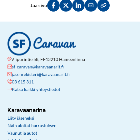
Jaa sivu
Jaa Facebookissa
Jaa Twitterissä
Jaa LinkedInissä
Jaa sähköpostitse
Kopioi linkki lei
Viipurintie 58, FI-13210 Hämeenlinna
sf-caravan@karavaanarit.fi
jasenrekisteri@karavaanarit.fi
03 615 311
Katso kaikki yhteystiedot
Karavaanarina
Liity jäseneksi
Näin aloitat harrastuksen
Vaunut ja autot