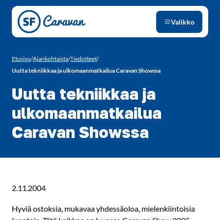
Siirry sivun sisältöön
Valikko
Etusivu
/
Ajankohtaista
/
Tiedotteet
/
Uutta tekniikkaa ja ulkomaanmatkailua Caravan Showssa
Uutta tekniikkaa ja
ulkomaanmatkailua
Caravan Showssa
2.11.2004
Hyviä ostoksia, mukavaa yhdessäoloa, mielenkiintoisia