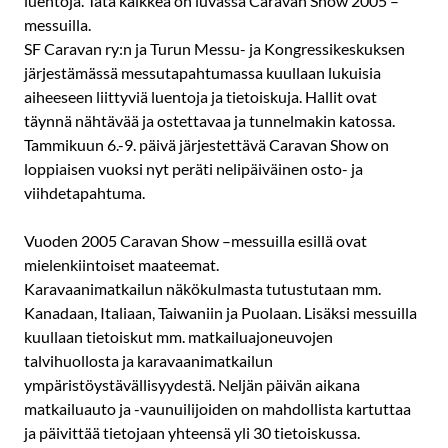
luentoja. Tätä kaikkea on luvassa Caravan Show 2005 –
messuilla.
SF Caravan ry:n ja Turun Messu- ja Kongressikeskuksen
järjestämässä messutapahtumassa kuullaan lukuisia
aiheeseen liittyviä luentoja ja tietoiskuja. Hallit ovat
täynnä nähtävää ja ostettavaa ja tunnelmakin katossa.
Tammikuun 6.-9. päivä järjestettävä Caravan Show on
loppiaisen vuoksi nyt peräti nelipäiväinen osto- ja
viihdetapahtuma.
Vuoden 2005 Caravan Show –messuilla esillä ovat
mielenkiintoiset maateemat.
Karavaanimatkailun näkökulmasta tutustutaan mm.
Kanadaan, Italiaan, Taiwaniin ja Puolaan. Lisäksi messuilla
kuullaan tietoiskut mm. matkailuajoneuvojen
talvihuollosta ja karavaanimatkailun
ympäristöystävällisyydestä. Neljän päivän aikana
matkailuauto ja -vaunuilijoiden on mahdollista kartuttaa
ja päivittää tietojaan yhteensä yli 30 tietoiskussa.