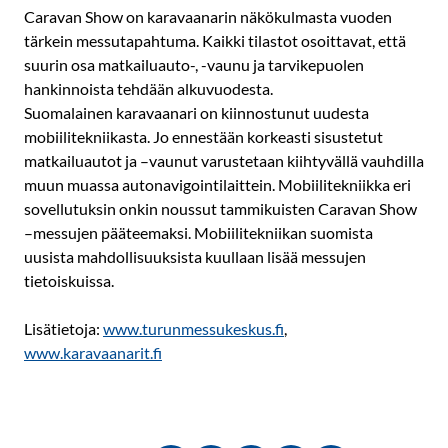
Caravan Show on karavaanarin näkökulmasta vuoden
tärkein messutapahtuma. Kaikki tilastot osoittavat, että
suurin osa matkailuauto-, -vaunu ja tarvikepuolen
hankinnoista tehdään alkuvuodesta.
Suomalainen karavaanari on kiinnostunut uudesta
mobiilitekniikasta. Jo ennestään korkeasti sisustetut
matkailuautot ja –vaunut varustetaan kiihtyvällä vauhdilla
muun muassa autonavigointilaittein. Mobiilitekniikka eri
sovellutuksin onkin noussut tammikuisten Caravan Show
–messujen pääteemaksi. Mobiilitekniikan suomista
uusista mahdollisuuksista kuullaan lisää messujen
tietoiskuissa.
Lisätietoja:
www.turunmessukeskus.fi
,
www.karavaanarit.fi