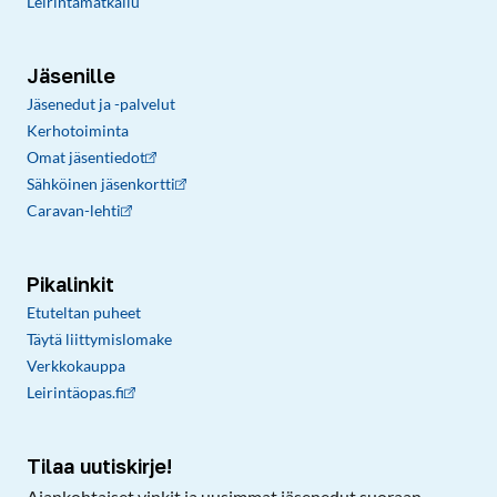
Leirintämatkailu
Jäsenille
Jäsenedut ja -palvelut
Kerhotoiminta
Omat jäsentiedot
Sähköinen jäsenkortti
Caravan-lehti
Pikalinkit
Etuteltan puheet
Täytä liittymislomake
Verkkokauppa
Leirintäopas.fi
Tilaa uutiskirje!
Ajankohtaiset vinkit ja uusimmat jäsenedut suoraan