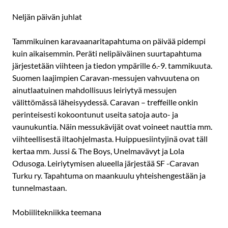
Neljän päivän juhlat
Tammikuinen karavaanaritapahtuma on päivää pidempi
kuin aikaisemmin. Peräti nelipäiväinen suurtapahtuma
järjestetään viihteen ja tiedon ympärille 6.-9. tammikuuta.
Suomen laajimpien Caravan-messujen vahvuutena on
ainutlaatuinen mahdollisuus leiriytyä messujen
välittömässä läheisyydessä. Caravan – treffeille onkin
perinteisesti kokoontunut useita satoja auto- ja
vaunukuntia. Näin messukävijät ovat voineet nauttia mm.
viihteellisestä iltaohjelmasta. Huippuesiintyjinä ovat täll
kertaa mm. Jussi & The Boys, Unelmavävyt ja Lola
Odusoga. Leiriytymisen alueella järjestää SF -Caravan
Turku ry. Tapahtuma on maankuulu yhteishengestään ja
tunnelmastaan.
Mobiilitekniikka teemana