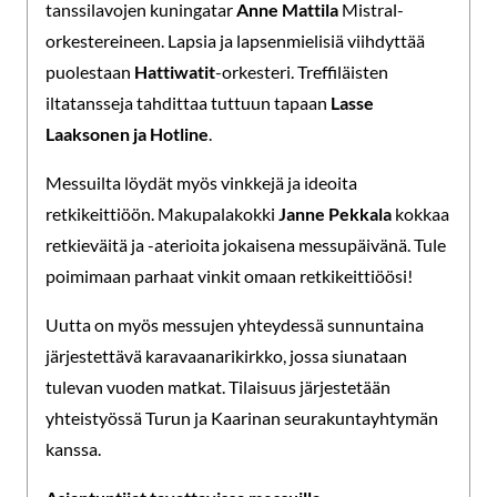
tanssilavojen kuningatar
Anne Mattila
Mistral-
orkestereineen. Lapsia ja lapsenmielisiä viihdyttää
puolestaan
Hattiwatit
-orkesteri. Treffiläisten
iltatansseja tahdittaa tuttuun tapaan
Lasse
Laaksonen ja Hotline
.
Messuilta löydät myös vinkkejä ja ideoita
retkikeittiöön. Makupalakokki
Janne Pekkala
kokkaa
retkieväitä ja -aterioita jokaisena messupäivänä. Tule
poimimaan parhaat vinkit omaan retkikeittiöösi!
Uutta on myös messujen yhteydessä sunnuntaina
järjestettävä karavaanarikirkko, jossa siunataan
tulevan vuoden matkat. Tilaisuus järjestetään
yhteistyössä Turun ja Kaarinan seurakuntayhtymän
kanssa.