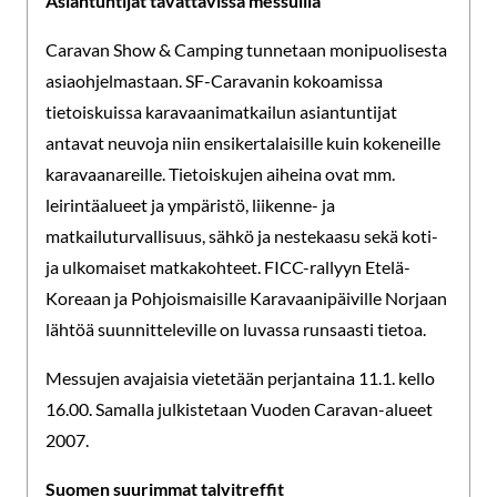
Asiantuntijat tavattavissa messuilla
Caravan Show & Camping tunnetaan monipuolisesta
asiaohjelmastaan. SF-Caravanin kokoamissa
tietoiskuissa karavaanimatkailun asiantuntijat
antavat neuvoja niin ensikertalaisille kuin kokeneille
karavaanareille. Tietoiskujen aiheina ovat mm.
leirintäalueet ja ympäristö, liikenne- ja
matkailuturvallisuus, sähkö ja nestekaasu sekä koti-
ja ulkomaiset matkakohteet. FICC-rallyyn Etelä-
Koreaan ja Pohjoismaisille Karavaanipäiville Norjaan
lähtöä suunnitteleville on luvassa runsaasti tietoa.
Messujen avajaisia vietetään perjantaina 11.1. kello
16.00. Samalla julkistetaan Vuoden Caravan-alueet
2007.
Suomen suurimmat talvitreffit