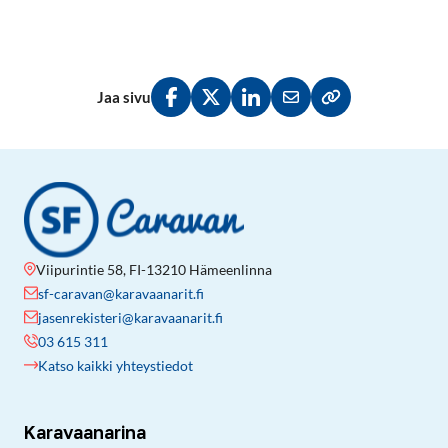
Jaa sivu
Jaa Facebookissa
Jaa Twitterissä
Jaa LinkedInissä
Jaa sähköpostitse
Kopioi linkki lei
Viipurintie 58, FI-13210 Hämeenlinna
sf-caravan@karavaanarit.fi
jasenrekisteri@karavaanarit.fi
03 615 311
Katso kaikki yhteystiedot
Karavaanarina