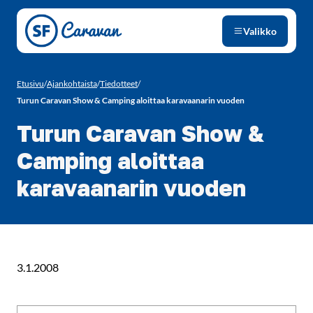
Siirry sivun sisältöön
Valikko
Etusivu
/
Ajankohtaista
/
Tiedotteet
/
Turun Caravan Show & Camping aloittaa karavaanarin vuoden
Turun Caravan Show &
Camping aloittaa
karavaanarin vuoden
3.1.2008