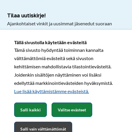
Tilaa uutiskirje!
Ajankohtaiset vinkit ja uusimmat jäsenedut suoraan
sähköpostiisi.
Tällä sivustolla käytetään evästeitä
Tämä sivusto hyödyntää toiminnan kannalta
Tilaa
välttämättömiä evästeitä sekä sivuston
Facebook
Instagram
LinkedIn
YouTube
TikTok
kehittämisen mahdollistavia tilastointievästeitä.
Joidenkin sisältöjen näyttäminen voi lisäksi
edellyttää markkinointievästeiden hyväksymistä.
Rekisteri- ja tietosuojaseloste
Sopimusehdot
Lue lisää käyttämistämme evästeistä.​​​​​​
© Karavaanarit 2026
Salli kaikki
Valitse evästeet
Salli vain välttämättömät