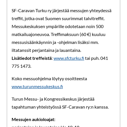
SF-Caravan Turku ry järjestää messujen yhteydessä
treffit, jotka ovat Suomen suurimmat talvitreffit.
Messukeskuksen ympärille odotetaan noin 500
matkailuajoneuvoa. Treffimaksuun (60 €) kuuluu
messusisäänkäynnin ja -ohjelman lisäksi mm.
iltatanssit perjantaina ja lauantaina.
Lisätiedot treffeistä
:
www.sfcturku.fi
tai puh. 041
775 1473.
Koko messuohjelma löytyy osoitteesta
www.turunmessukeskus.fi
Turun Messu- ja Kongressikeskus järjestää
tapahtuman yhteistyössä SF-Caravan ry:n kanssa.
Messujen aukioloajat: