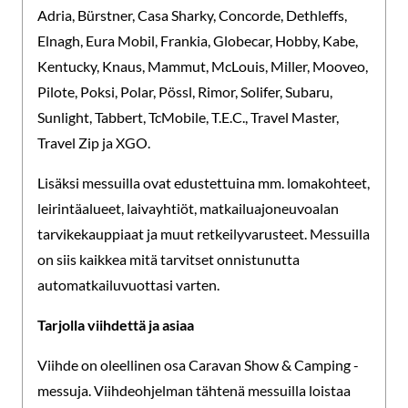
Adria, Bürstner, Casa Sharky, Concorde, Dethleffs,
Elnagh, Eura Mobil, Frankia, Globecar, Hobby, Kabe,
Kentucky, Knaus, Mammut, McLouis, Miller, Mooveo,
Pilote, Poksi, Polar, Pössl, Rimor, Solifer, Subaru,
Sunlight, Tabbert, TcMobile, T.E.C., Travel Master,
Travel Zip ja XGO.
Lisäksi messuilla ovat edustettuina mm. lomakohteet,
leirintäalueet, laivayhtiöt, matkailuajoneuvoalan
tarvikekauppiaat ja muut retkeilyvarusteet. Messuilla
on siis kaikkea mitä tarvitset onnistunutta
automatkailuvuottasi varten.
Tarjolla viihdettä ja asiaa
Viihde on oleellinen osa Caravan Show & Camping -
messuja. Viihdeohjelman tähtenä messuilla loistaa