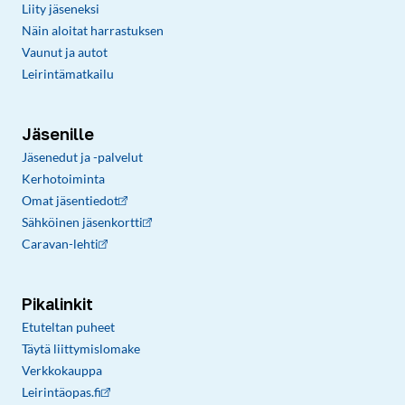
Liity jäseneksi
Näin aloitat harrastuksen
Vaunut ja autot
Leirintämatkailu
Jäsenille
Jäsenedut ja -palvelut
Kerhotoiminta
Omat jäsentiedot
Sähköinen jäsenkortti
Caravan-lehti
Pikalinkit
Etuteltan puheet
Täytä liittymislomake
Verkkokauppa
Leirintäopas.fi