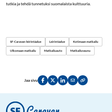
tutkia ja tehdä tunnetuksi suomalaista kulttuuria.
SF-Caravan-leirintäalue
Leirintäalue
Kotimaan matkailu
Ulkomaan matkailu
Matkailuauto
Matkailuvaunu
Jaa sivu
Jaa Facebookissa
Jaa Twitterissä
Jaa LinkedInissä
Jaa sähköpostitse
Kopioi linkki lei