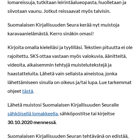
lomareissuja, tutkitaan leirintäalueopasta, huolletaan ja
siivotaan vaunu. Jotkut reissaavat myös talvisin.
Suomalaisen Kirjallisuuden Seura kerää nyt muistoja
karavaanielämästä. Kerro sinäkin omasi!
Kirjoita omalla kielelläsi ja tyylilläsi. Tekstien pituutta ei ole
rajoitettu. SKS ottaa vastaan myös valokuvia, äänitteitä,
videoita, aikaisemmin tehtyjä muistelutekstejä ja
haastatteluita. Lähetä vain sellaista aineistoa, jonka
lähettämiseen sinulla on oikeus ja/tai lupa. Lue tarkemmat
ohjeet
tästä
.
Lähetä muistosi Suomalaisen Kirjallisuuden Seuralle
sähköisellä lomakkeella
, sähköpostitse tai kirjeitse
30.10.2020 mennessä
.
Suomalaisen Kirjallisuuden Seuran tehtävänä on edistää,