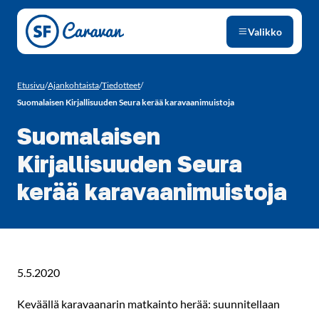
Siirry sivun sisältöön
Valikko
Etusivu
/
Ajankohtaista
/
Tiedotteet
/
Suomalaisen Kirjallisuuden Seura kerää karavaanimuistoja
Suomalaisen
Kirjallisuuden Seura
kerää karavaanimuistoja
5.5.2020
Keväällä karavaanarin matkainto herää: suunnitellaan