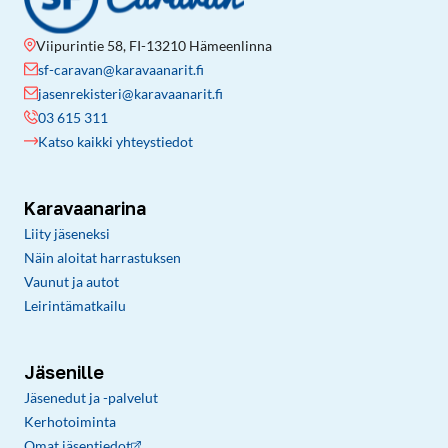
Viipurintie 58, FI-13210 Hämeenlinna
sf-caravan@karavaanarit.fi
jasenrekisteri@karavaanarit.fi
03 615 311
Katso kaikki yhteystiedot
Karavaanarina
Liity jäseneksi
Näin aloitat harrastuksen
Vaunut ja autot
Leirintämatkailu
Jäsenille
Jäsenedut ja -palvelut
Kerhotoiminta
Omat jäsentiedot