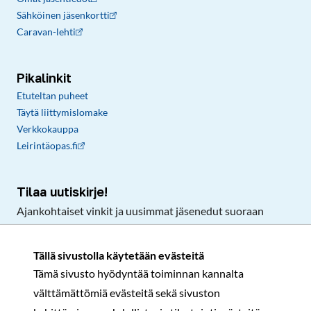
Sähköinen jäsenkortti
Caravan-lehti
Pikalinkit
Etuteltan puheet
Täytä liittymislomake
Verkkokauppa
Leirintäopas.fi
Tilaa uutiskirje!
Ajankohtaiset vinkit ja uusimmat jäsenedut suoraan
sähköpostiisi.
Tällä sivustolla käytetään evästeitä
Tämä sivusto hyödyntää toiminnan kannalta
Tilaa
välttämättömiä evästeitä sekä sivuston
Facebook
Instagram
LinkedIn
YouTube
TikTok