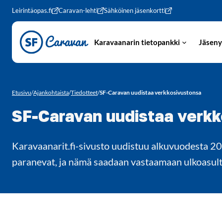
Siirry sivun sisältöön
Leirintäopas.fi
Caravan-lehti
Sähköinen jäsenkortti
Karavaanarin tietopankki
Jäseny
Etusivu
/
Ajankohtaista
/
Tiedotteet
/
SF-Caravan uudistaa verkkosivustonsa
SF-Caravan uudistaa verk
Karavaanarit.fi-sivusto uudistuu alkuvuodesta 2
paranevat, ja nämä saadaan vastaamaan ulkoasulta