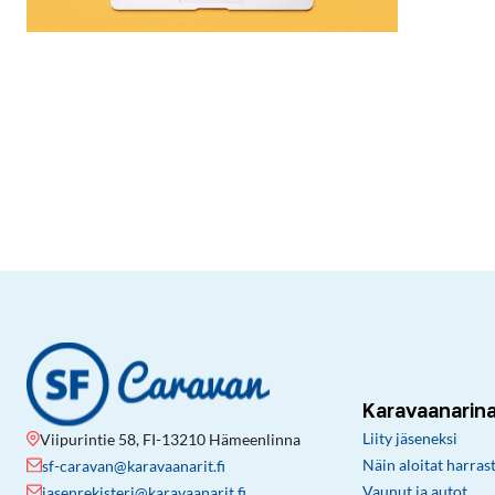
Karavaanarin
Liity jäseneksi
Viipurintie 58, FI-13210 Hämeenlinna
Näin aloitat harras
sf-caravan@karavaanarit.fi
Vaunut ja autot
jasenrekisteri@karavaanarit.fi