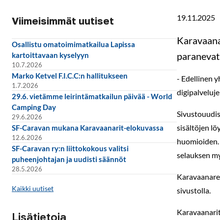
19.11.2025
Viimeisimmät uutiset
Karavaana
Osallistu omatoimimatkailua Lapissa
paranevat,
kartoittavaan kyselyyn
10.7.2026
Marko Ketvel F.I.C.C:n hallitukseen
- Edellinen 
1.7.2026
digipalveluj
29.6. vietämme leirintämatkailun päivää - World
Camping Day
Sivustouudis
29.6.2026
sisältöjen l
SF-Caravan mukana Karavaanarit-elokuvassa
12.6.2026
huomioiden. 
SF-Caravan ry:n liittokokous valitsi
selauksen my
puheenjohtajan ja uudisti säännöt
28.5.2026
Karavaanarei
Kaikki uutiset
sivustolla.
Karavaanarit
Lisätietoja