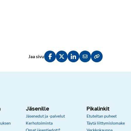
Jaa sivu
Jaa Facebookissa
Jaa Twitterissä
Jaa LinkedInissä
Jaa sähköpostitse
Kopioi linkki lei
a
Jäsenille
Pikalinkit
Jäsenedut ja -palvelut
Etuteltan puheet
tuksen
Kerhotoiminta
Täytä liittymislomake
Omat jäsentiedot
Verkkokauppa