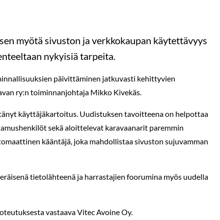
ksen myötä sivuston ja verkkokaupan käytettävyys
teeltaan nykyisiä tarpeita.
innallisuuksien päivittäminen jatkuvasti kehittyvien
ravan ry:n toiminnanjohtaja Mikko Kivekäs.
ltänyt käyttäjäkartoitus. Uudistuksen tavoitteena on helpottaa
ttamushenkilöt sekä aloittelevat karavaanarit paremmin
automaattinen kääntäjä, joka mahdollistaa sivuston sujuvamman
räisenä tietolähteenä ja harrastajien foorumina myös uudella
toteutuksesta vastaava Vitec Avoine Oy.