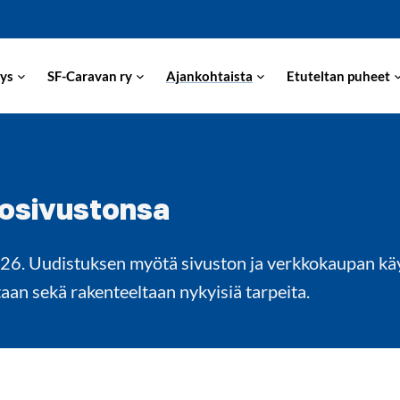
ys
SF-Caravan ry
Ajankohtaista
Etuteltan puheet
kosivustonsa
026. Uudistuksen myötä sivuston ja verkkokaupan kä
an sekä rakenteeltaan nykyisiä tarpeita.