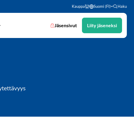
Kauppa
Suomi (FI)
Haku
Jäsensivut
Liity jäseneksi
ytettävyys