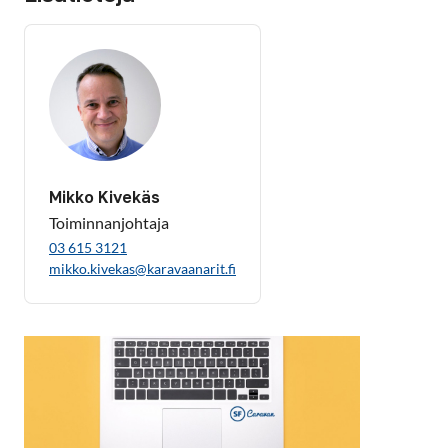
Mikko Kivekäs
Toiminnanjohtaja
03 615 3121
mikko.kivekas@karavaanarit.fi