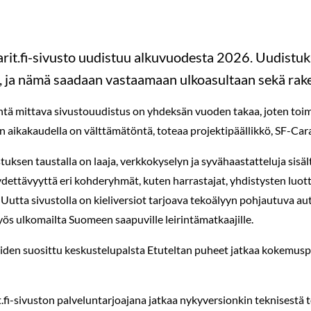
rit.fi-sivusto uudistuu alkuvuodesta 2026. Uudistu
 ja nämä saadaan vastaamaan ulkoasultaan sekä raken
yhtä mittava sivustouudistus on yhdeksän vuoden takaa, joten toim
en aikakaudella on välttämätöntä, toteaa projektipäällikkö, SF-Ca
tuksen taustalla on laaja, verkkokyselyn ja syvähaastatteluja sisä
öydettävyyttä eri kohderyhmät, kuten harrastajat, yhdistysten luo
Uutta sivustolla on kieliversiot tarjoava tekoälyyn pohjautuva 
ös ulkomailta Suomeen saapuville leirintämatkaajille.
den suosittu keskustelupalsta Etuteltan puheet jatkaa kokemuspe
.fi-sivuston palveluntarjoajana jatkaa nykyversionkin teknisestä 