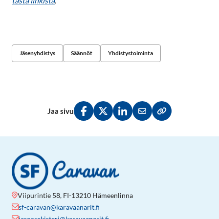
tästä linkistä
.
Jäsenyhdistys
Säännöt
Yhdistystoiminta
Jaa sivu
Jaa Facebookissa
Jaa Twitterissä
Jaa LinkedInissä
Jaa sähköpostitse
Kopioi linkki lei
Viipurintie 58, FI-13210 Hämeenlinna
sf-caravan@karavaanarit.fi
jasenrekisteri@karavaanarit.fi