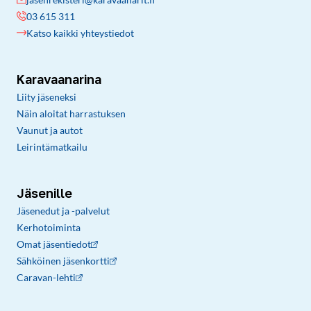
03 615 311
Katso kaikki yhteystiedot
Karavaanarina
Liity jäseneksi
Näin aloitat harrastuksen
Vaunut ja autot
Leirintämatkailu
Jäsenille
Jäsenedut ja -palvelut
Kerhotoiminta
Omat jäsentiedot
Sähköinen jäsenkortti
Caravan-lehti