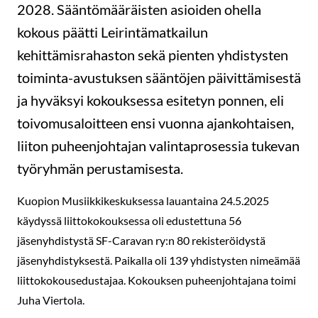
2028. Sääntömääräisten asioiden ohella
kokous päätti Leirintämatkailun
kehittämisrahaston sekä pienten yhdistysten
toiminta-avustuksen sääntöjen päivittämisestä
ja hyväksyi kokouksessa esitetyn ponnen, eli
toivomusaloitteen ensi vuonna ajankohtaisen,
liiton puheenjohtajan valintaprosessia tukevan
työryhmän perustamisesta.
Kuopion Musiikkikeskuksessa lauantaina 24.5.2025
käydyssä liittokokouksessa oli edustettuna 56
jäsenyhdistystä SF-Caravan ry:n 80 rekisteröidystä
jäsenyhdistyksestä. Paikalla oli 139 yhdistysten nimeämää
liittokokousedustajaa. Kokouksen puheenjohtajana toimi
Juha Viertola.