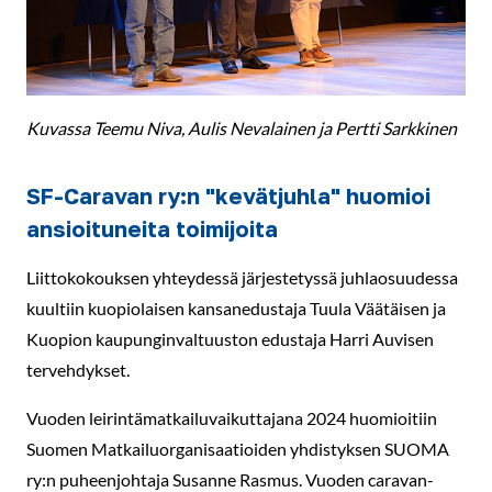
Kuvassa Teemu Niva, Aulis Nevalainen ja Pertti Sarkkinen
SF-Caravan ry:n "kevätjuhla" huomioi
ansioituneita toimijoita
Liittokokouksen yhteydessä järjestetyssä juhlaosuudessa
kuultiin kuopiolaisen kansanedustaja Tuula Väätäisen ja
Kuopion kaupunginvaltuuston edustaja Harri Auvisen
tervehdykset.
Vuoden leirintämatkailuvaikuttajana 2024 huomioitiin
Suomen Matkailuorganisaatioiden yhdistyksen SUOMA
ry:n puheenjohtaja Susanne Rasmus. Vuoden caravan-