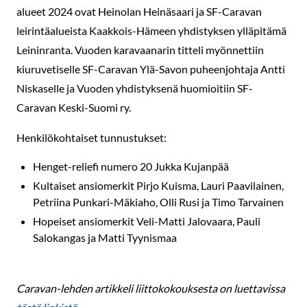
alueet 2024 ovat Heinolan Heinäsaari ja SF-Caravan
leirintäalueista Kaakkois-Hämeen yhdistyksen ylläpitämä
Leininranta. Vuoden karavaanarin titteli myönnettiin
kiuruvetiselle SF-Caravan Ylä-Savon puheenjohtaja Antti
Niskaselle ja Vuoden yhdistyksenä huomioitiin SF-
Caravan Keski-Suomi ry.
Henkilökohtaiset tunnustukset:
Henget-reliefi numero 20 Jukka Kujanpää
Kultaiset ansiomerkit Pirjo Kuisma, Lauri Paavilainen,
Petriina Punkari-Mäkiaho, Olli Rusi ja Timo Tarvainen
Hopeiset ansiomerkit Veli-Matti Jalovaara, Pauli
Salokangas ja Matti Tyynismaa
Caravan-lehden artikkeli liittokokouksesta on luettavissa