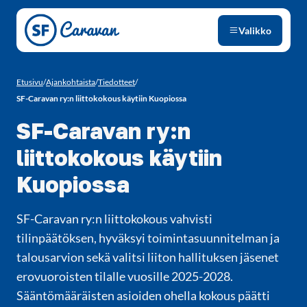
Siirry sivun sisältöön
Valikko
Etusivu
/
Ajankohtaista
/
Tiedotteet
/
SF-Caravan ry:n liittokokous käytiin Kuopiossa
SF-Caravan ry:n
liittokokous käytiin
Kuopiossa
SF-Caravan ry:n liittokokous vahvisti
tilinpäätöksen, hyväksyi toimintasuunnitelman ja
talousarvion sekä valitsi liiton hallituksen jäsenet
erovuoroisten tilalle vuosille 2025-2028.
Sääntömääräisten asioiden ohella kokous päätti