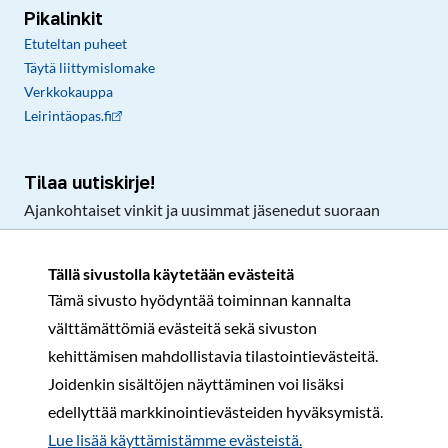
Pikalinkit
Etuteltan puheet
Täytä liittymislomake
Verkkokauppa
Leirintäopas.fi
Tilaa uutiskirje!
Ajankohtaiset vinkit ja uusimmat jäsenedut suoraan
sähköpostiisi.
Tällä sivustolla käytetään evästeitä
Tämä sivusto hyödyntää toiminnan kannalta
Tilaa
välttämättömiä evästeitä sekä sivuston
Facebook
Instagram
LinkedIn
YouTube
TikTok
kehittämisen mahdollistavia tilastointievästeitä.
Joidenkin sisältöjen näyttäminen voi lisäksi
edellyttää markkinointievästeiden hyväksymistä.
Rekisteri- ja tietosuojaseloste
Sopimusehdot
Lue lisää käyttämistämme evästeistä.​​​​​​