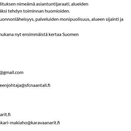
lituksen nimeämä asiantuntijaraati, alueiden
väksi tehdyn toiminnan huomioiden.
luonnonläheisyys, palveluiden monipuolisuus, alueen sijainti ja
i mukana nyt ensimmäistä kertaa Suomen
ng@gmail.com
eenjohtaja@sfcnaantali.fi
rit.fi
unkari-makiaho@karavaanarit.fi