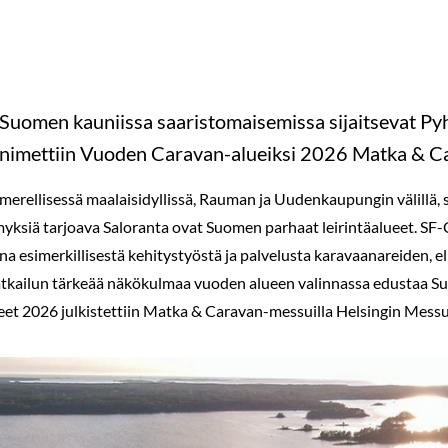
-Suomen kauniissa saaristomaisemissa sijaitsevat P
 nimettiin Vuoden Caravan-alueiksi 2026 Matka & Ca
erellisessä maalaisidyllissä, Rauman ja Uudenkaupungin välillä, 
yksiä tarjoava Saloranta ovat Suomen parhaat leirintäalueet. S
 esimerkillisestä kehitystyöstä ja palvelusta karavaanareiden, eli
kailun tärkeää näkökulmaa vuoden alueen valinnassa edustaa Su
et 2026 julkistettiin Matka & Caravan-messuilla Helsingin Mess