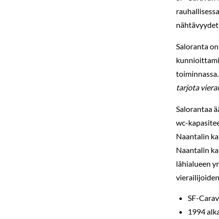
rauhallisess
nähtävyydet 
Saloranta on
kunnioittami
toiminnassa
tarjota viera
Salorantaa ää
wc-kapasitee
Naantalin ka
Naantalin ka
lähialueen y
vierailijoide
SF-Carav
1994 alka