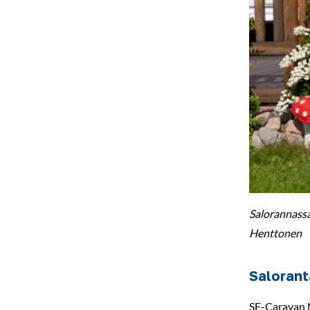
Salorannassa
Henttonen
Salorant
SF-Caravan N