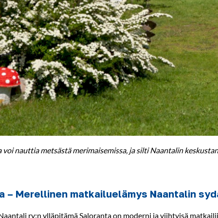
 voi nauttia metsästä merimaisemissa, ja silti Naantalin keskusta
a – Merellinen matkailuelämys Naantalin sy
aantali ry:n ylläpitämä Saloranta on moderni ja viihtyisä matkaili