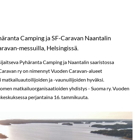
yhäranta Camping ja SF-Caravan Naantalin
ravan-messuilla, Helsingissä.
sijaitseva Pyhäranta Camping ja Naantalin saaristossa
F-Caravan ry on nimennyt Vuoden Caravan-alueet
 matkailuautoilijoiden ja -vaunuilijoiden hyväksi.
omen matkailuorganisaatioiden yhdistys - Suoma ry. Vuoden
ukeskuksessa perjantaina 16. tammikuuta.