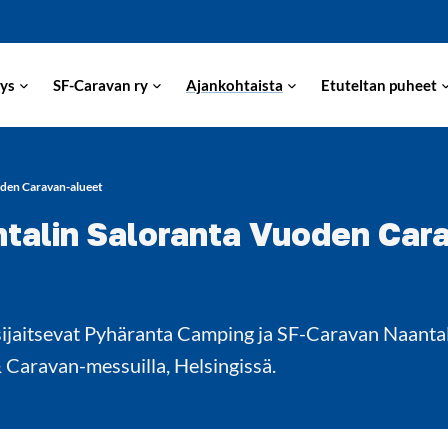
ys
SF-Caravan ry
Ajankohtaista
Etuteltan puheet
oden Caravan-alueet
talin Saloranta Vuoden Car
ijaitsevat Pyhäranta Camping ja SF-Caravan Naantal
Caravan-messuilla, Helsingissä.