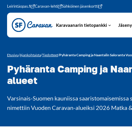
Siirry sivun sisältöön
Leirintäopas.fi
Caravan-lehti
Sähköinen jäsenkortti
Karavaanarin tietopankki
Jäseny
Etusivu
/
Ajankohtaista
/
Tiedotteet
/
Pyhäranta Camping ja Naantalin Saloranta Vu
Pyhäranta Camping ja Naan
alueet
Varsinais-Suomen kauniissa saaristomaisemissa s
nimettiin Vuoden Caravan-alueiksi 2026 Matka & 