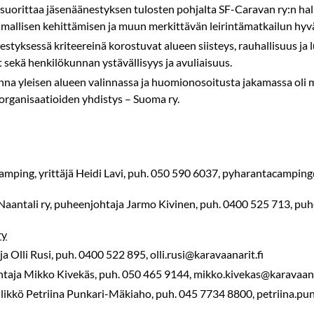
suorittaa jäsenäänestyksen tulosten pohjalta SF-Caravan ry:n hal
lmallisen kehittämisen ja muun merkittävän leirintämatkailun hy
styksessä kriteereinä korostuvat alueen siisteys, rauhallisuus ja 
sekä henkilökunnan ystävällisyys ja avuliaisuus.
nna yleisen alueen valinnassa ja huomionosoitusta jakamassa ol
rganisaatioiden yhdistys – Suoma ry.
mping, yrittäjä Heidi Lavi, puh. 050 590 6037, pyharantacampi
aantali ry, puheenjohtaja Jarmo Kivinen, puh. 0400 525 713, puh
ry
 Olli Rusi, puh. 0400 522 895, olli.rusi@karavaanarit.fi
taja Mikko Kivekäs, puh. 050 465 9144, mikko.kivekas@karavaana
llikkö Petriina Punkari-Mäkiaho, puh. 045 7734 8800, petriina.p