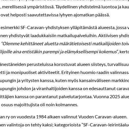
a, merellisessä ympäristössä. Täydellinen yhdistelmä luontoa ja ka
ovat helposti saavutettavissa lyhyen ajomatkan päässä.
 esimerkki SF-Caravan-yhdistyksen ylläpitämästä alueesta, jossa 
nen yhdistyvät laadukkaisiin matkailupalveluihin. Aktiivisen yhdis
.
”Olemme kehittäneet aluetta määrätietoisesti matkailijoiden toi
ilijoille aina entistäkin parempi ja elämyksellisempi kokemus
”, ker
nestäneiden perusteluissa korostuvat alueen siisteys, turvallisuus
tti ja monipuoliset aktiviteetit. Erityinen huomio raadin valinna
upungin ja yritysten kanssa, kuten myös kansainväliseen markkin
upungin johdon ja viranhaltijoiden kanssa on edesauttanut carav
rittäjien kanssa on parantanut palvelutarjontaa. Vuonna 2025 aluee
n osuus majoittujista oli noin kolmannes.
an ry on vuodesta 1984 alkaen valinnut Vuoden Caravan-alueen.
en valintoja on tehty kaksi; kategorioista ”SF-Caravan-leirintäalue”