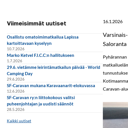
16.1.2026
Viimeisimmät uutiset
Varsinais
Osallistu omatoimimatkailua Lapissa
Saloranta
kartoittavaan kyselyyn
10.7.2026
Marko Ketvel F.I.C.C:n hallitukseen
Pyhärannan m
1.7.2026
matkailueläm
29.6. vietämme leirintämatkailun päivää - World
tunnustuksena
Camping Day
29.6.2026
Kotimaanmat
SF-Caravan mukana Karavaanarit-elokuvassa
Caravan-alue
12.6.2026
SF-Caravan ry:n liittokokous valitsi
puheenjohtajan ja uudisti säännöt
28.5.2026
Kaikki uutiset