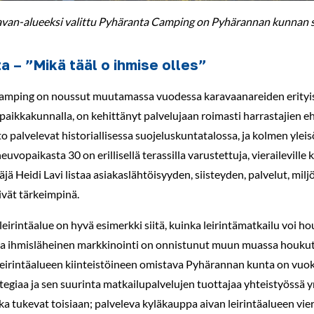
van-alueeksi valittu Pyhäranta Camping on Pyhärannan kunnan su
a – ”Mikä tääl o ihmise olles”
mping on noussut muutamassa vuodessa karavaanareiden erityisee
ikkakunnalla, on kehittänyt palvelujaan roimasti harrastajien ehdo
to palvelevat historiallisessa suojeluskuntatalossa, ja kolmen yl
uvopaikasta 30 on erillisellä terassilla varustettuja, vierailevill
täjä Heidi Lavi listaa asiakaslähtöisyyden, siisteyden, palvelut, mil
tivät tärkeimpinä.
irintäalue on hyvä esimerkki siitä, kuinka leirintämatkailu voi hou
a ihmisläheinen markkinointi on onnistunut muun muassa houkutt
eirintäalueen kiinteistöineen omistava Pyhärannan kunta on vuokr
tegiaa ja sen suurinta matkailupalvelujen tuottajaa yhteistyössä y
ka tukevat toisiaan; palveleva kyläkauppa aivan leirintäalueen vier