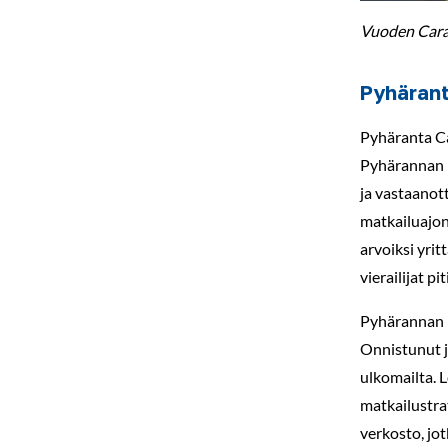
Vuoden Cara
Pyhärant
Pyhäranta Ca
Pyhärannan pa
ja vastaanot
matkailuajone
arvoiksi yrit
vierailijat pi
Pyhärannan le
Onnistunut j
ulkomailta.
L
matkailustra
verkosto, jot