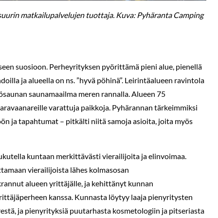
urin matkailupalvelujen tuottaja. Kuva: Pyhäranta Camping
n suosioon. Perheyrityksen pyörittämä pieni alue, pienellä
illa ja alueella on ns. ”hyvä pöhinä”. Leirintäalueen ravintola
eisösaunan saunamaailma meren rannalla. Alueen 75
e karavaanareille varattuja paikkoja. Pyhärannan tärkeimmiksi
jöön ja tapahtumat – pitkälti niitä samoja asioita, joita myös
kutella kuntaan merkittävästi vierailijoita ja elinvoimaa.
amaan vierailijoista lähes kolmasosan
annut alueen yrittäjälle, ja kehittänyt kunnan
rittäjäperheen kanssa. Kunnasta löytyy laaja pienyritysten
estä, ja pienyrityksiä puutarhasta kosmetologiin ja pitseriasta