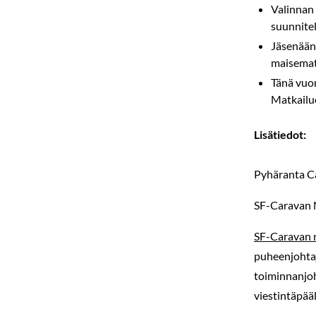
Valinnan 
suunnite
Jäsenääne
maisemat 
Tänä vuo
Matkailuo
Lisätiedot:
Pyhäranta Ca
SF-Caravan N
SF-Caravan 
puheenjohtaja
toiminnanjoh
viestintäpää