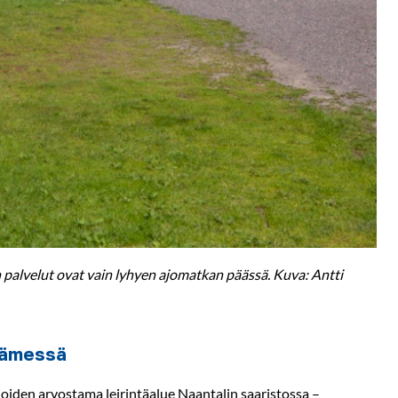
n palvelut ovat vain lyhyen ajomatkan päässä. Kuva: Antti
dämessä
joiden arvostama leirintäalue Naantalin saaristossa –