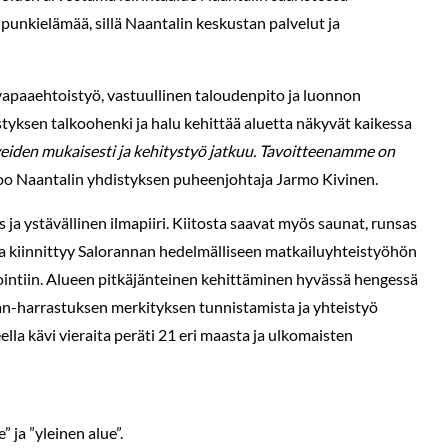
upunkielämää, sillä Naantalin keskustan palvelut ja
vapaaehtoistyö, vastuullinen taloudenpito ja luonnon
tyksen talkoohenki ja halu kehittää aluetta näkyvät kaikessa
veiden mukaisesti ja kehitystyö jatkuu. Tavoitteenamme on
too Naantalin yhdistyksen puheenjohtaja Jarmo Kivinen.
 ja ystävällinen ilmapiiri. Kiitosta saavat myös saunat, runsas
ssa kiinnittyy Salorannan hedelmälliseen matkailuyhteistyöhön
ointiin. Alueen pitkäjänteinen kehittäminen hyvässä hengessä
an-harrastuksen merkityksen tunnistamista ja yhteistyö
lla kävi vieraita peräti 21 eri maasta ja ulkomaisten
 ja ”yleinen alue”.