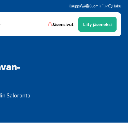
Kauppa
Suomi (FI)
Haku
Jäsensivut
Liity jäseneksi
avan-
in Saloranta