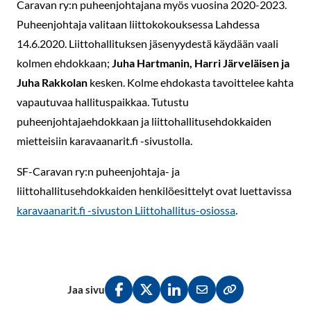
Caravan ry:n puheenjohtajana myös vuosina 2020-2023.
Puheenjohtaja valitaan liittokokouksessa Lahdessa
14.6.2020. Liittohallituksen jäsenyydestä käydään vaali
kolmen ehdokkaan;
Juha Hartmanin, Harri Järveläisen ja
Juha Rakkolan
kesken. Kolme ehdokasta tavoittelee kahta
vapautuvaa hallituspaikkaa. Tutustu
puheenjohtajaehdokkaan ja liittohallitusehdokkaiden
mietteisiin karavaanarit.fi -sivustolla.
SF-Caravan ry:n puheenjohtaja- ja
liittohallitusehdokkaiden henkilöesittelyt ovat luettavissa
karavaanarit.fi -sivuston Liittohallitus-osiossa
.
Jaa sivu
Jaa Facebookissa
Jaa Twitterissä
Jaa LinkedInissä
Jaa sähköpostitse
Kopioi linkki lei