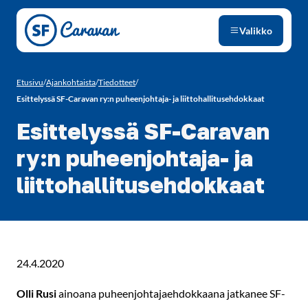
Siirry sivun sisältöön
Valikko
Etusivu
/
Ajankohtaista
/
Tiedotteet
/
Esittelyssä SF-Caravan ry:n puheenjohtaja- ja liittohallitusehdokkaat
Esittelyssä SF-Caravan
ry:n puheenjohtaja- ja
liittohallitusehdokkaat
24.4.2020
Olli Rusi
ainoana puheenjohtajaehdokkaana jatkanee SF-