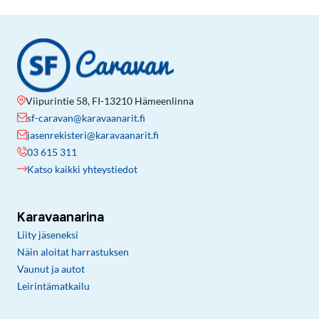
Viipurintie 58, FI-13210 Hämeenlinna
sf-caravan@karavaanarit.fi
jasenrekisteri@karavaanarit.fi
03 615 311
Katso kaikki yhteystiedot
Karavaanarina
Liity jäseneksi
Näin aloitat harrastuksen
Vaunut ja autot
Leirintämatkailu