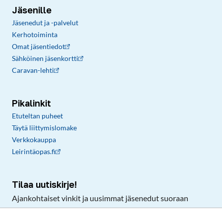
Jäsenille
Jäsenedut ja -palvelut
Kerhotoiminta
Omat jäsentiedot
Sähköinen jäsenkortti
Caravan-lehti
Pikalinkit
Etuteltan puheet
Täytä liittymislomake
Verkkokauppa
Leirintäopas.fi
Tilaa uutiskirje!
Ajankohtaiset vinkit ja uusimmat jäsenedut suoraan
sähköpostiisi.