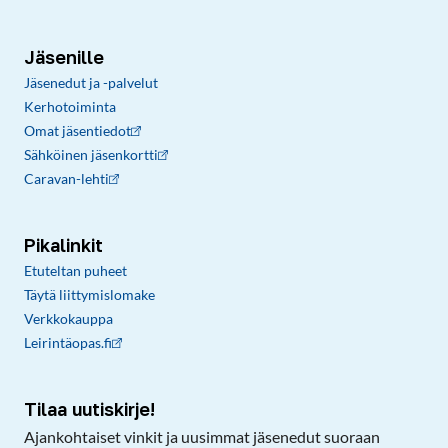
Jäsenille
Jäsenedut ja -palvelut
Kerhotoiminta
Omat jäsentiedot
Sähköinen jäsenkortti
Caravan-lehti
Pikalinkit
Etuteltan puheet
Täytä liittymislomake
Verkkokauppa
Leirintäopas.fi
Tilaa uutiskirje!
Ajankohtaiset vinkit ja uusimmat jäsenedut suoraan