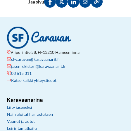
Jaa sivu
Jaa Facebookissa
Jaa Twitterissä
Jaa LinkedInissä
Jaa sähköpostitse
Kopioi linkki lei
Viipurintie 58, FI-13210 Hämeenlinna
sf-caravan@karavaanarit.fi
jasenrekisteri@karavaanarit.fi
03 615 311
Katso kaikki yhteystiedot
Karavaanarina
Liity jäseneksi
Näin aloitat harrastuksen
Vaunut ja autot
Leirintämatkailu