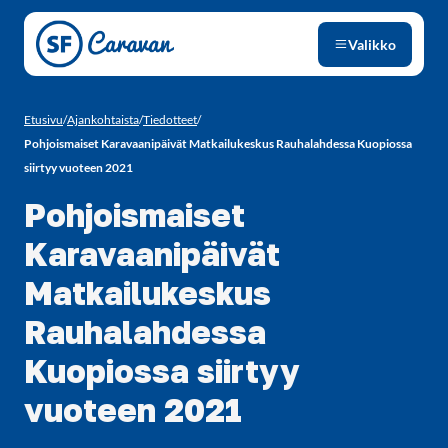
Siirry sivun sisältöön
Valikko
Etusivu
/
Ajankohtaista
/
Tiedotteet
/
Pohjoismaiset Karavaanipäivät Matkailukeskus Rauhalahdessa Kuopiossa
siirtyy vuoteen 2021
Pohjoismaiset
Karavaanipäivät
Matkailukeskus
Rauhalahdessa
Kuopiossa siirtyy
vuoteen 2021