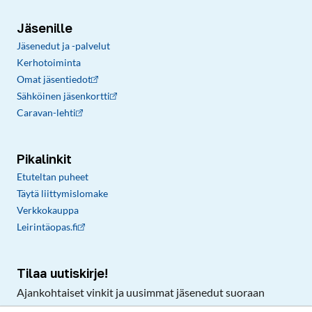
Jäsenille
Jäsenedut ja -palvelut
Kerhotoiminta
Omat jäsentiedot
Sähköinen jäsenkortti
Caravan-lehti
Pikalinkit
Etuteltan puheet
Täytä liittymislomake
Verkkokauppa
Leirintäopas.fi
Tilaa uutiskirje!
Ajankohtaiset vinkit ja uusimmat jäsenedut suoraan
sähköpostiisi.