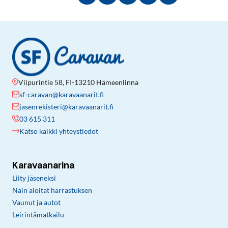
Viipurintie 58, FI-13210 Hämeenlinna
sf-caravan@karavaanarit.fi
jasenrekisteri@karavaanarit.fi
03 615 311
Katso kaikki yhteystiedot
Karavaanarina
Liity jäseneksi
Näin aloitat harrastuksen
Vaunut ja autot
Leirintämatkailu