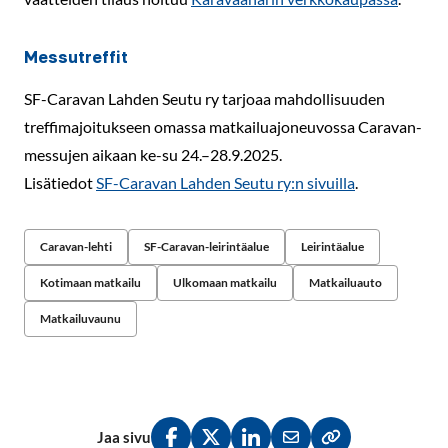
Messutreffit
SF-Caravan Lahden Seutu ry tarjoaa mahdollisuuden
treffimajoitukseen omassa matkailuajoneuvossa Caravan-
messujen aikaan ke-su 24.–28.9.2025.
Lisätiedot
SF-Caravan Lahden Seutu ry:n sivuilla
.
Caravan-lehti
SF-Caravan-leirintäalue
Leirintäalue
Kotimaan matkailu
Ulkomaan matkailu
Matkailuauto
Matkailuvaunu
Jaa sivu
Jaa Facebookissa
Jaa Twitterissä
Jaa LinkedInissä
Jaa sähköpostitse
Kopioi linkki lei