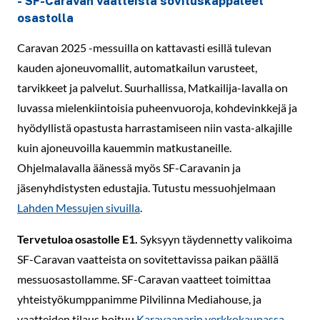
- SF-Caravan vaatteista sovituskappaleet
osastolla
Caravan 2025 -messuilla on kattavasti esillä tulevan
kauden ajoneuvomallit, automatkailun varusteet,
tarvikkeet ja palvelut. Suurhallissa, Matkailija-lavalla on
luvassa mielenkiintoisia puheenvuoroja, kohdevinkkejä ja
hyödyllistä opastusta harrastamiseen niin vasta-alkajille
kuin ajoneuvoilla kauemmin matkustaneille.
Ohjelmalavalla äänessä myös SF-Caravanin ja
jäsenyhdistysten edustajia. Tutustu messuohjelmaan
Lahden Messujen sivuilla
.
Tervetuloa osastolle E1.
Syksyyn täydennetty valikoima
SF-Caravan vaatteista on sovitettavissa paikan päällä
messuosastollamme. SF-Caravan vaatteet toimittaa
yhteistyökumppanimme Pilvilinna Mediahouse, ja
vaatteiden tilaus hoituu
Karavaanarin verkkokaupassa
.