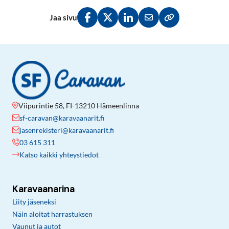
Jaa sivu
Jaa Facebookissa
Jaa Twitterissä
Jaa LinkedInissä
Jaa sähköpostitse
Kopioi linkki lei
Viipurintie 58, FI-13210 Hämeenlinna
sf-caravan@karavaanarit.fi
jasenrekisteri@karavaanarit.fi
03 615 311
Katso kaikki yhteystiedot
Karavaanarina
Liity jäseneksi
Näin aloitat harrastuksen
Vaunut ja autot