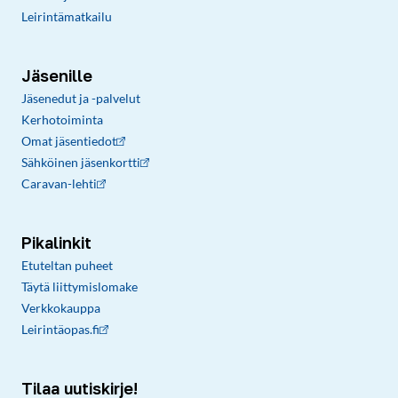
Leirintämatkailu
Jäsenille
Jäsenedut ja -palvelut
Kerhotoiminta
Omat jäsentiedot
Sähköinen jäsenkortti
Caravan-lehti
Pikalinkit
Etuteltan puheet
Täytä liittymislomake
Verkkokauppa
Leirintäopas.fi
Tilaa uutiskirje!