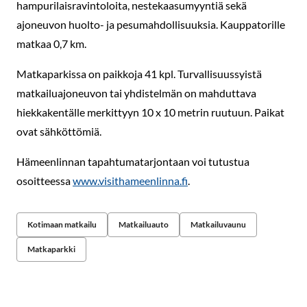
hampurilaisravintoloita, nestekaasumyyntiä sekä
ajoneuvon huolto- ja pesumahdollisuuksia. Kauppatorille
matkaa 0,7 km.
Matkaparkissa on paikkoja 41 kpl. Turvallisuussyistä
matkailuajoneuvon tai yhdistelmän on mahduttava
hiekkakentälle merkittyyn 10 x 10 metrin ruutuun. Paikat
ovat sähköttömiä.
Hämeenlinnan tapahtumatarjontaan voi tutustua
osoitteessa
www.visithameenlinna.fi
.
Kotimaan matkailu
Matkailuauto
Matkailuvaunu
Matkaparkki