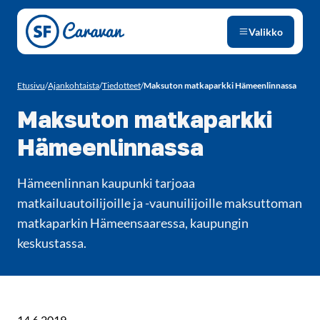
Siirry sivun sisältöön
Valikko
Etusivu
/
Ajankohtaista
/
Tiedotteet
/
Maksuton matkaparkki Hämeenlinnassa
Maksuton matkaparkki
Hämeenlinnassa
Hämeenlinnan kaupunki tarjoaa
matkailuautoilijoille ja -vaunuilijoille maksuttoman
matkaparkin Hämeensaaressa, kaupungin
keskustassa.
14.6.2019