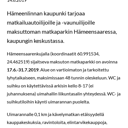
Hämeenlinnan kaupunki tarjoaa
matkailuautoilijoille ja -vaunuilijoille
maksuttoman matkaparkin Hämeensaaressa,
kaupungin keskustassa.
Hämeensaarenkujalla (koordinaatit 60.991534,
24.462519) sijaitseva maksuton matkaparkki on avoinna
17.6.-31.7.2019
. Alue on vartioimaton ja tarkoitettu
lyhytaikaiseen, maksimissaan 48 tunnin oleskeluun. WC ja
suihku on käytettävissä arkisin kello 8-17 (ei
juhannuksena) uimahallin liikuntasalin yhteydessä. WC- ja
suihkutiloihin käynti uimarannan puolelta.
Uimarannalle 0,1 km ja kävelymatkan etäisyydellä
kauppakeskuksia, ravintoloita, elintarvikekauppoja,