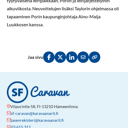
tyytyväisenä leiripaikkaan, Poriin ja leirijärjestelyihin
alkuviikosta. Neuvottelujen lisäksi Taylorin ohjelmassa oli
tapaaminen Porin kaupunginjohtaja Aino-Maija
Luukkosen kanssa.
Jaa sivu
Jaa Facebookissa
Jaa Twitterissä
Jaa LinkedInissä
Jaa sähköpostitse
Kopioi linkki lei
Viipurintie 58, FI-13210 Hämeenlinna
sf-caravan@karavaanarit.fi
jasenrekisteri@karavaanarit.fi
03 615 311