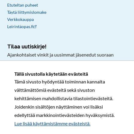
Etuteltan puheet
Täytä liittymislomake
Verkkokauppa
Leirintäopas.fi
Tilaa uutiskirje!
Ajankohtaiset vinkit ja uusimmat jäsenedut suoraan
sähköpostiisi.
Tällä sivustolla käytetään evästeitä
Tämä sivusto hyödyntää toiminnan kannalta
Tilaa
välttämättömiä evästeitä sekä sivuston
Facebook
Instagram
LinkedIn
YouTube
TikTok
kehittämisen mahdollistavia tilastointievästeitä.
Joidenkin sisältöjen näyttäminen voi lisäksi
edellyttää markkinointievästeiden hyväksymistä.
Rekisteri- ja tietosuojaseloste
Sopimusehdot
Lue lisää käyttämistämme evästeistä.​​​​​​
© Karavaanarit 2026