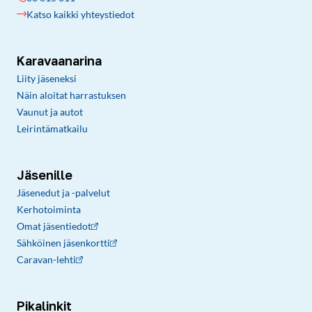
Katso kaikki yhteystiedot
Karavaanarina
Liity jäseneksi
Näin aloitat harrastuksen
Vaunut ja autot
Leirintämatkailu
Jäsenille
Jäsenedut ja -palvelut
Kerhotoiminta
Omat jäsentiedot
Sähköinen jäsenkortti
Caravan-lehti
Pikalinkit