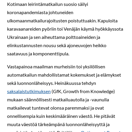
Kotimaan leirintämatkailun suosio säilyi
koronapandemiasta johtuneiden
ulkomaanmatkailurajoitusten poistuttuakin. Kapuloita
karavaanareiden pyöriin toi Venäjän käymä hyökkäyssota
Ukrainaan ja sen aiheuttama polttoaineiden ja
elinkustannusten nousu sekä ajoneuvojen heikko
saatavuus ja komponenttipula.
Vastapainoa maailman murheisiin toi yksilöllisen
automatkailun mahdollistamat kokemukset ja elämykset
sekä luonnonläheisyys. Heinäkuussa tehdyn
saksalaistutkimuksen
(GfK, Growth from Knowledge)
mukaan säännöllisesti matkailuautolla ja -vaunulla
matkailevat tuntevat olonsa paremmaksi ja ovat
onnellisempia kuin keskimääräinen väestö. He pitävät
muuta väestöä tärkeämpänä luonnonläheisyyttä ja