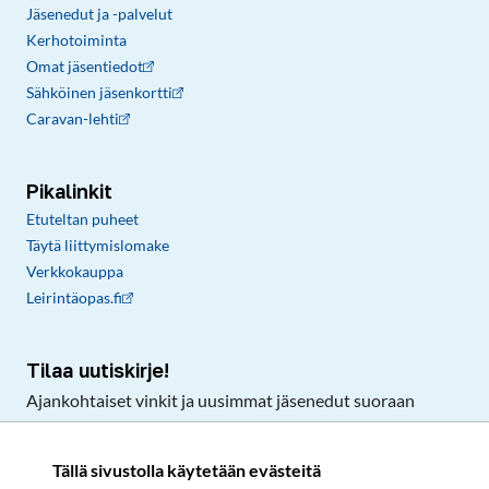
Jäsenedut ja -palvelut
Kerhotoiminta
Omat jäsentiedot
Sähköinen jäsenkortti
Caravan-lehti
Pikalinkit
Etuteltan puheet
Täytä liittymislomake
Verkkokauppa
Leirintäopas.fi
Tilaa uutiskirje!
Ajankohtaiset vinkit ja uusimmat jäsenedut suoraan
sähköpostiisi.
Tällä sivustolla käytetään evästeitä