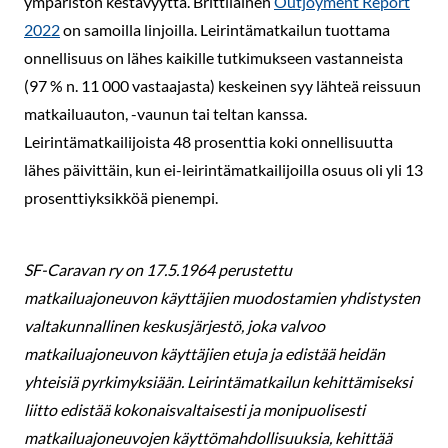
ympäristön kestävyyttä. Brittiläinen
Outjoyment Report
2022
on samoilla linjoilla. Leirintämatkailun tuottama
onnellisuus on lähes kaikille tutkimukseen vastanneista
(97 % n. 11 000 vastaajasta) keskeinen syy lähteä reissuun
matkailuauton, -vaunun tai teltan kanssa.
Leirintämatkailijoista 48 prosenttia koki onnellisuutta
lähes päivittäin, kun ei-leirintämatkailijoilla osuus oli yli 13
prosenttiyksikköä pienempi.
SF-Caravan ry on 17.5.1964 perustettu
matkailuajoneuvon käyttäjien muodostamien yhdistysten
valtakunnallinen keskusjärjestö, joka valvoo
matkailuajoneuvon käyttäjien etuja ja edistää heidän
yhteisiä pyrkimyksiään. Leirintämatkailun kehittämiseksi
liitto edistää kokonaisvaltaisesti ja monipuolisesti
matkailuajoneuvojen käyttömahdollisuuksia, kehittää