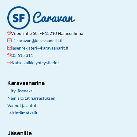
Viipurintie 58, FI-13210 Hämeenlinna
sf-caravan@karavaanarit.fi
jasenrekisteri@karavaanarit.fi
03 615 311
Katso kaikki yhteystiedot
Karavaanarina
Liity jäseneksi
Näin aloitat harrastuksen
Vaunut ja autot
Leirintämatkailu
Jäsenille