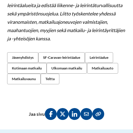
leirintäalueita ja edistää liikenne- ja leirintäturvallisuutta
sekä ympäristönsuojelua. Liitto työskentelee yhdessä
viranomaisten, matkailuajoneuvojen valmistajien,
maahantuojien, myyjien sekä matkailu- ja leirintäyrittäjien
ja -yhteisöjen kanssa.
Jäsenyhdistys
SF-Caravan-leirintäalue
Leirintäalue
Kotimaan matkailu
Ulkomaan matkailu
Matkailuauto
Matkailuvaunu
Teltta
Jaa sivu
Jaa Facebookissa
Jaa Twitterissä
Jaa LinkedInissä
Jaa sähköpostitse
Kopioi linkki lei