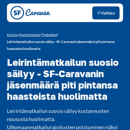
Siirry sivun sisältöön
Valikko
Etusivu
/
Ajankohtaista
/
Tiedotteet
/
Leirintämatkailun suosio säilyy - SF-Caravanin jäsenmäärä piti pintansa
haasteista huolimatta
Leirintämatkailun suosio
säilyy - SF-Caravanin
jäsenmäärä piti pintansa
haasteista huolimatta
Leirintämatkailun suosio säilyy kustannusten
noususta huolimatta.
Ulkomaanmatkailurajoitusten poistuminen näkyi