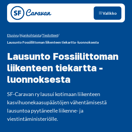
Siirry sivun sisältöön
Valikko
Etusivu
/
Ajankohtaista
/
Tiedotteet
/
Lausunto Fossiilittoman liikenteen tiekartta -luonnoksesta
Lausunto Fossiilittoman
liikenteen tiekartta -
luonnoksesta
SF-Caravan ry lausui kotimaan liikenteen
kasvihuonekaasupäästöjen vähentämisestä
lausuntoa pyytäneelle liikenne- ja
viestintäministeriölle.