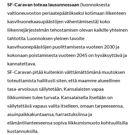
SF-Caravan toteaa lausunnossaan
(luonnoksesta
valtioneuvoston periaatepäätökseksi kotimaan liikenteen
kasvihuonekaasupäästöjen vähentämisestä) koko
liikennejärjestelmän tehostamisen olevan kaikille yhteinen
tahtotila. Luonnoksen yleinen tavoite
kasvihuonepäästöjen puolittamisesta vuoteen 2030 ja
kokonaan poistamisesta vuoteen 2045 on hyväksyttävä ja
kannatettava.
SF-Caravan pitää kuitenkin välttämättömänä muutoksen
toteuttamista hallitusti siten, että maamme alueellinen
tasa-arvoisuus säilytetään. Kansalaisten vapaa
liikkuminen tulee turvata. Kansalaisella itsellään on
säilytettävä vapaus valita itselleen, omaan tarpeeseensa,
asuinpaikkakuntaansa, harrastuksiinsa ja
elämäntilanteeseensa sopiva liikkumismuoto kohtuullisilla
kustannuksilla.