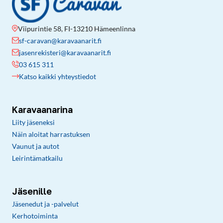
Viipurintie 58, FI-13210 Hämeenlinna
sf-caravan@karavaanarit.fi
jasenrekisteri@karavaanarit.fi
03 615 311
Katso kaikki yhteystiedot
Karavaanarina
Liity jäseneksi
Näin aloitat harrastuksen
Vaunut ja autot
Leirintämatkailu
Jäsenille
Jäsenedut ja -palvelut
Kerhotoiminta