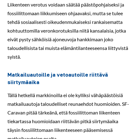
Liikenteen verotus voidaan säätää päästöpohjaiseksi ja
fossiilittomaan liikkumiseen ohjaavaksi, mutta se tulee
tehdä sosiaalisesti oikeudenmukaiseksi rankaisematta
kohtuuttomilla veronkorotuksilla niitä kansalaisia, jotka
eivät pysty sähköisiä ajoneuvoja hankkimaan joko
taloudellisista tai muista elämäntilanteeseensa liittyvistä
syistä.
Matkailuautoille ja vetoautoille riittävä
siirtymäaika
Tällä hetkellä markkinoilla ei ole kylliksi vähäpäästöisiä
matkailuautoja taloudelliset reunaehdot huomioiden. SF-
Caravan pitää tärkeänä, että fossiilittoman liikenteen
tiekartassa huomioidaan riittävän pitkä siirtymäaika
täysin fossiilittomaan liikenteeseen pääsemisessä
matkailuautojen osalta.