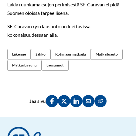
Lakia ruuhkamaksujen perimisestä SF-Caravan ei pidä
Suomen oloissa tarpeellisena.
SF-Caravan ry:n lausunto on luettavissa
kokonaisuudessaan alla.
Liikenne
Sähkö
Kotimaan matkailu
Matkailuauto
Matkailuvaunu
Lausunnot
Jaa sivu
Jaa Facebookissa
Jaa Twitterissä
Jaa LinkedInissä
Jaa sähköpostitse
Kopioi linkki lei