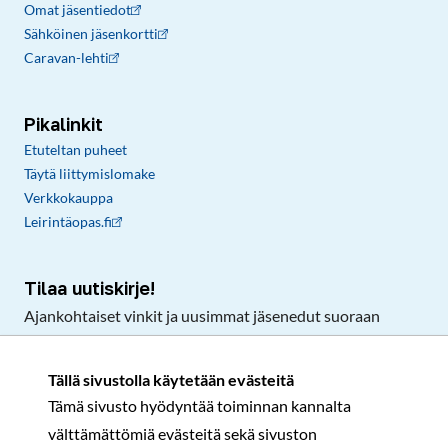
Omat jäsentiedot
Sähköinen jäsenkortti
Caravan-lehti
Pikalinkit
Etuteltan puheet
Täytä liittymislomake
Verkkokauppa
Leirintäopas.fi
Tilaa uutiskirje!
Ajankohtaiset vinkit ja uusimmat jäsenedut suoraan
sähköpostiisi.
Tällä sivustolla käytetään evästeitä
Tämä sivusto hyödyntää toiminnan kannalta
Tilaa
välttämättömiä evästeitä sekä sivuston