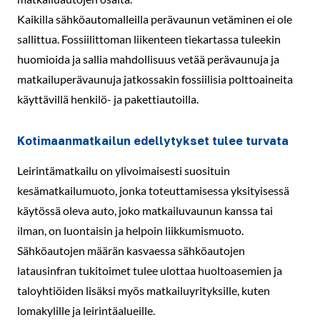
Kaikilla sähköautomalleilla perävaunun vetäminen ei ole
sallittua. Fossiilittoman liikenteen tiekartassa tuleekin
huomioida ja sallia mahdollisuus vetää perävaunuja ja
matkailuperävaunuja jatkossakin fossiilisia polttoaineita
käyttävillä henkilö- ja pakettiautoilla.
Kotimaanmatkailun edellytykset tulee turvata
Leirintämatkailu on ylivoimaisesti suosituin
kesämatkailumuoto, jonka toteuttamisessa yksityisessä
käytössä oleva auto, joko matkailuvaunun kanssa tai
ilman, on luontaisin ja helpoin liikkumismuoto.
Sähköautojen määrän kasvaessa sähköautojen
latausinfran tukitoimet tulee ulottaa huoltoasemien ja
taloyhtiöiden lisäksi myös matkailuyrityksille, kuten
lomakylille ja leirintäalueille.