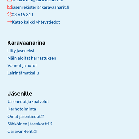
jasenrekisteri@karavaanarit.fi
03 615 311
Katso kaikki yhteystiedot
Karavaanarina
Liity jäseneksi
Näin aloitat harrastuksen
Vaunut ja autot
Leirintämatkailu
Jäsenille
Jäsenedut ja -palvelut
Kerhotoiminta
Omat jäsentiedot
Sähköinen jäsenkortti
Caravan-lehti