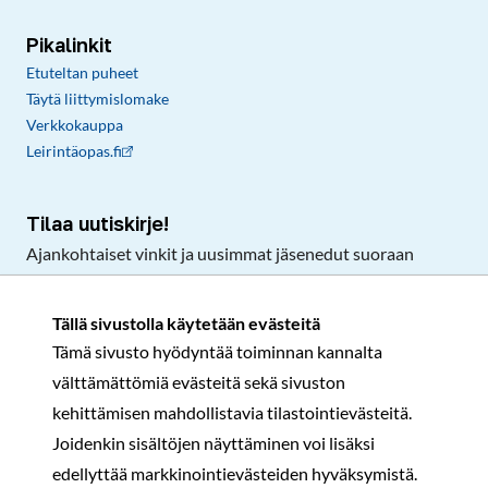
Pikalinkit
Etuteltan puheet
Täytä liittymislomake
Verkkokauppa
Leirintäopas.fi
Tilaa uutiskirje!
Ajankohtaiset vinkit ja uusimmat jäsenedut suoraan
sähköpostiisi.
Tällä sivustolla käytetään evästeitä
Tämä sivusto hyödyntää toiminnan kannalta
Tilaa
välttämättömiä evästeitä sekä sivuston
Facebook
Instagram
LinkedIn
YouTube
TikTok
kehittämisen mahdollistavia tilastointievästeitä.
Joidenkin sisältöjen näyttäminen voi lisäksi
edellyttää markkinointievästeiden hyväksymistä.
Rekisteri- ja tietosuojaseloste
Sopimusehdot