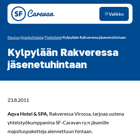
Siirry sivun sisältöön
Valikko
Etusivu
/
Ajankohtaista
/
Tiedotteet
/
Kylpylään Rakveressa jäsenetuhintaan
Kylpylään Rakveressa
jäsenetuhintaan
23.8.2011
Aqva Hotel & SPA,
Rakveressa Virossa, tarjoaa uutena
yhteistyökumppanina SF-Caravan ry:n jäsenille
majoituspaketteja alennettuun hintaan.