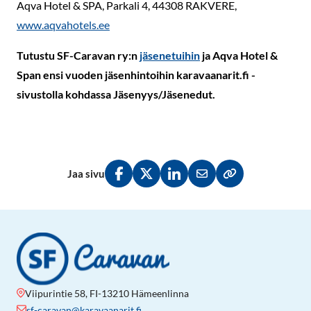
Aqva Hotel & SPA, Parkali 4, 44308 RAKVERE,
www.aqvahotels.ee
Tutustu SF-Caravan ry:n
jäsenetuihin
ja Aqva Hotel &
Span ensi vuoden jäsenhintoihin karavaanarit.fi -
sivustolla kohdassa Jäsenyys/Jäsenedut.
Jaa sivu
Jaa Facebookissa
Jaa Twitterissä
Jaa LinkedInissä
Jaa sähköpostitse
Kopioi linkki lei
Viipurintie 58, FI-13210 Hämeenlinna
sf-caravan@karavaanarit.fi