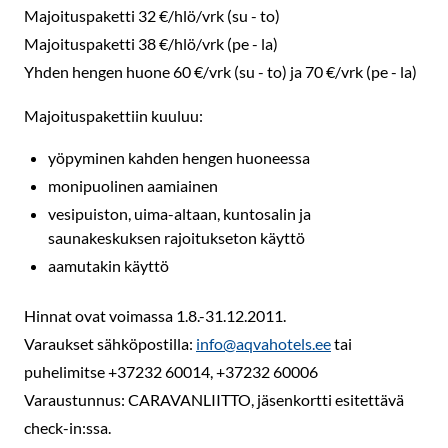
Majoituspaketti 32 €/hlö/vrk (su - to)
Majoituspaketti 38 €/hlö/vrk (pe - la)
Yhden hengen huone 60 €/vrk (su - to) ja 70 €/vrk (pe - la)
Majoituspakettiin kuuluu:
yöpyminen kahden hengen huoneessa
monipuolinen aamiainen
vesipuiston, uima-altaan, kuntosalin ja
saunakeskuksen rajoitukseton käyttö
aamutakin käyttö
Hinnat ovat voimassa 1.8.-31.12.2011.
Varaukset sähköpostilla:
info@aqvahotels.ee
tai
puhelimitse +37232 60014, +37232 60006
Varaustunnus: CARAVANLIITTO, jäsenkortti esitettävä
check-in:ssa.