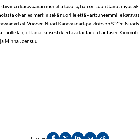
ktiivinen karavaanari monella tasolla, hän on suorittanut myös SF
olasta oivan esimerkin sekä nuorille että varttuneemmille karavaa
avaanariksi. Vuoden Nuori Karavaanari-palkinto on SFC:n Nuoris
kerholle lahjoittama ikuisesti kiertävä lautanen.Lautasen Kimmolle
ja Minna Joensuu.
Jaa sivu