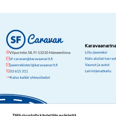
Karavaanarin
Liity jäseneksi
Viipurintie 58, FI-13210 Hämeenlinna
Näin aloitat harras
sf-caravan@karavaanarit.fi
Vaunut ja autot
jasenrekisteri@karavaanarit.fi
Leirintämatkailu
03 615 311
Katso kaikki yhteystiedot
Tällä sivustolla käytetään evästeitä