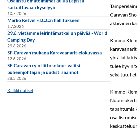
Osallistu omatoimimatkailua Lapissa
Tamperelaine
kartoittavaan kyselyyn
10.7.2026
Caravan Show
Marko Ketvel F.I.C.C:n hallitukseen
aktiivinen ka
1.7.2026
29.6. vietämme leirintämatkailun päivää - World
Camping Day
Kimmo Klemol
29.6.2026
karavaanarit
SF-Caravan mukana Karavaanarit-elokuvassa
yhtä lailla k
12.6.2026
SF-Caravan ry:n liittokokous valitsi
tulee hyvin 
puheenjohtajan ja uudisti säännöt
sekä tutut e
28.5.2026
Kaikki uutiset
Kimmo Klemol
Nuorisokerho
tapahtumia k
osallistumise
keskusteluun