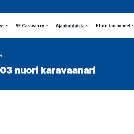
ys
SF-Caravan ry
Ajankohtaista
Etuteltan puheet
ri
3 nuori karavaanari