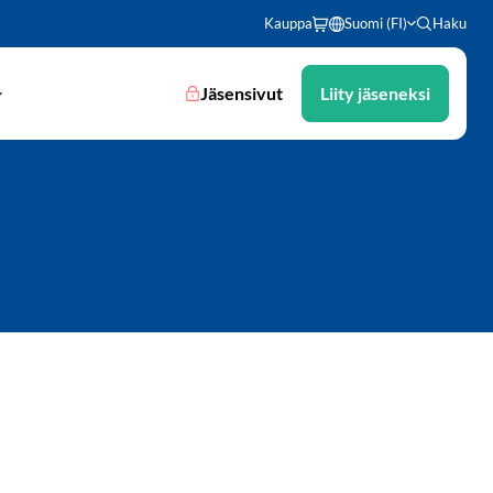
Kauppa
Suomi (FI)
Haku
Jäsensivut
Liity jäseneksi