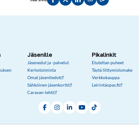
Jaa Facebookissa
Jaa Twitterissä
Jaa LinkedInissä
Jaa sähköpostitse
Kopioi linkki lei
a
Jäsenille
Pikalinkit
Jäsenedut ja -palvelut
Etuteltan puheet
tuksen
Kerhotoiminta
Täytä liittymislomake
Omat jäsentiedot
Verkkokauppa
Sähköinen jäsenkortti
Leirintäopas.fi
Caravan-lehti
Facebook
Instagram
LinkedIn
YouTube
TikTok
Rekisteri- ja tietosuojaseloste
Sopimusehdot