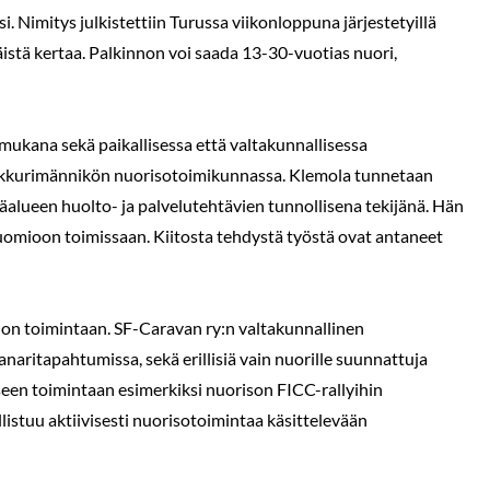
Nimitys julkistettiin Turussa viikonloppuna järjestetyillä
stä kertaa. Palkinnon voi saada 13-30-vuotias nuori,
 mukana sekä paikallisessa että valtakunnallisessa
Vankkurimännikön nuorisotoimikunnassa. Klemola tunnetaan
ntäalueen huolto- ja palvelutehtävien tunnollisena tekijänä. Hän
huomioon toimissaan. Kiitosta tehdystä työstä ovat antaneet
on toimintaan. SF-Caravan ry:n valtakunnallinen
aritapahtumissa, sekä erillisiä vain nuorille suunnattuja
en toimintaan esimerkiksi nuorison FICC-rallyihin
allistuu aktiivisesti nuorisotoimintaa käsittelevään