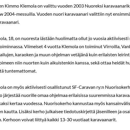
n Kimmo Klemola on valittu vuoden 2003 Nuoreksi karavaanariksi. 
 2004-messuilla. Vuoden nuori karavaanari valittiin nyt ensimmäi
ravaanari.
a, 18, on nuoresta iästään huolimatta ollut jo vuosia aktiivisesti
oiminnassa. Viimeiset 4 vuotta Klemola on toiminut Virroilla, 
isailujen, karaoken ja muun ohjelman vetäjänä kuin erilaisten leiri
toimeen niin nuorten kuin aikuistenkin kanssa, sekä ottaa heidät 
ttä tuntemattomat.
a on myös aktiivisesti osallistunut SF-Caravan ry:n Nuorisokerh
 järjestää nuorille omaa ohjelmaa erilaisissa suuremmissa karavaan
aksi kertaa vuodessa. Nuorisokerho kannustaa myös kansainvälise
n kautta. Lisäksi kerho julkaisee tiedotuskirjettä jäsenilleen ja os
. Kerhoon voivat liittyä kaikki 13-30 vuotiaat karavaanarit.