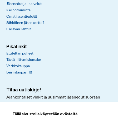
Jäsenedut ja -palvelut
Kerhotoiminta
Omat jäsentiedot
Sähköinen jäsenkortti
Caravan-lehti
Pikalinkit
Etuteltan puheet
Täytä liittymislomake
Verkkokauppa
Leirintäopas.fi
Tilaa uutiskirje!
Ajankohtaiset vinkit ja uusimmat jäsenedut suoraan
sähköpostiisi.
Tällä sivustolla käytetään evästeitä