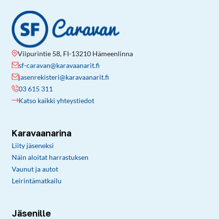
Viipurintie 58, FI-13210 Hämeenlinna
sf-caravan@karavaanarit.fi
jasenrekisteri@karavaanarit.fi
03 615 311
Katso kaikki yhteystiedot
Karavaanarina
Liity jäseneksi
Näin aloitat harrastuksen
Vaunut ja autot
Leirintämatkailu
Jäsenille