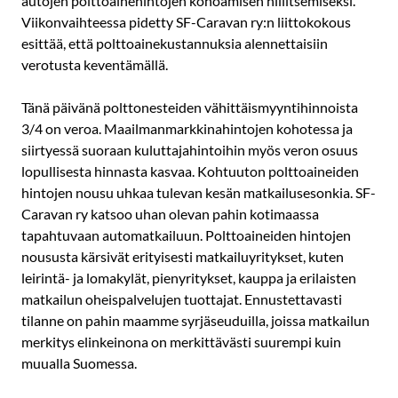
autojen polttoainehintojen kohoamisen hillitsemiseksi.
Viikonvaihteessa pidetty SF-Caravan ry:n liittokokous
esittää, että polttoainekustannuksia alennettaisiin
verotusta keventämällä.
Tänä päivänä polttonesteiden vähittäismyyntihinnoista
3/4 on veroa. Maailmanmarkkinahintojen kohotessa ja
siirtyessä suoraan kuluttajahintoihin myös veron osuus
lopullisesta hinnasta kasvaa. Kohtuuton polttoaineiden
hintojen nousu uhkaa tulevan kesän matkailusesonkia. SF-
Caravan ry katsoo uhan olevan pahin kotimaassa
tapahtuvaan automatkailuun. Polttoaineiden hintojen
noususta kärsivät erityisesti matkailuyritykset, kuten
leirintä- ja lomakylät, pienyritykset, kauppa ja erilaisten
matkailun oheispalvelujen tuottajat. Ennustettavasti
tilanne on pahin maamme syrjäseuduilla, joissa matkailun
merkitys elinkeinona on merkittävästi suurempi kuin
muualla Suomessa.