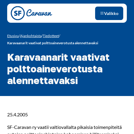
Siirry sivun sisältöön
Valikko
Etusivu
/
Ajankohtaista
/
Tiedotteet
/
Karavaanarit vaativat polttoaineverotusta alennettavaksi
Karavaanarit vaativat
polttoaineverotusta
alennettavaksi
25.4.2005
SF-Caravan ry vaatii valtiovallalta pikaisia toimenpiteitä