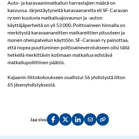
Auto- ja karavaanimatkailun harrastajien määrä on
kasvussa. Järjestäytyneitä karavaanareita eli SF-Caravan
ry:een kuuluvia matkailuajovaunun ja -auton
käyttäjäperheitä on yli 53 000. Polttoaineen hinnalla on
merkitystä karavaanareitten matkareittien pituuteen ja
monen oheispalvelun käyttöön. SF-Caravan ry painottaa,
että nopea puuttuminen polttoaineverotukseen olisi tällä
hetkellä merkittävin kotimaan matkailua edistävä
matkailupoliittinen päätös.
Kajaanin liittokokoukseen osallistui 56 yhdistystä liiton
65 jäsenyhdistyksestä.
Jaa sivu
Jaa Facebookissa
Jaa Twitterissä
Jaa LinkedInissä
Jaa sähköpostitse
Kopioi linkki lei