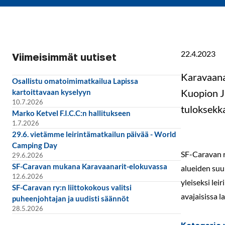
22.4.2023
Viimeisimmät uutiset
Karavaana
Osallistu omatoimimatkailua Lapissa
Kuopion Jä
kartoittavaan kyselyyn
10.7.2026
tuloksekk
Marko Ketvel F.I.C.C:n hallitukseen
1.7.2026
29.6. vietämme leirintämatkailun päivää - World
Camping Day
SF-Caravan r
29.6.2026
SF-Caravan mukana Karavaanarit-elokuvassa
alueiden suu
12.6.2026
yleiseksi le
SF-Caravan ry:n liittokokous valitsi
avajaisissa 
puheenjohtajan ja uudisti säännöt
28.5.2026