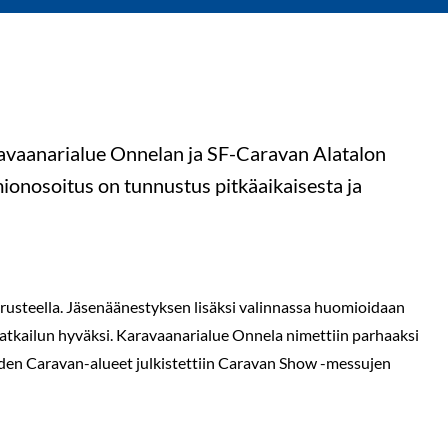
ravaanarialue Onnelan ja SF-Caravan Alatalon
ionosoitus on tunnustus pitkäaikaisesta ja
usteella. Jäsenäänestyksen lisäksi valinnassa huomioidaan
atkailun hyväksi. Karavaanarialue Onnela nimettiin parhaaksi
uoden Caravan-alueet julkistettiin Caravan Show -messujen