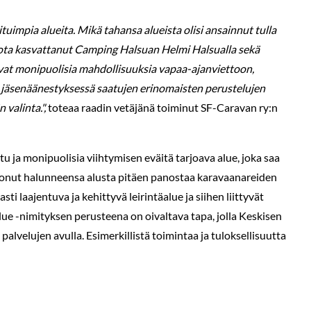
ituimpia alueita. Mikä tahansa alueista olisi ansainnut tulla
siota kasvattanut Camping Halsuan Helmi Halsualla sekä
vat monipuolisia mahdollisuuksia vapaa-ajanviettoon,
ti jäsenäänestyksessä saatujen erinomaisten perustelujen
 valinta.",
toteaa raadin vetäjänä toiminut SF-Caravan ry:n
u ja monipuolisia viihtymisen eväitä tarjoava alue, joka saa
ertonut halunneensa alusta pitäen panostaa karavaanareiden
i laajentuva ja kehittyvä leirintäalue ja siihen liittyvät
äalue -nimityksen perusteena on oivaltava tapa, jolla Keskisen
lvelujen avulla. Esimerkillistä toimintaa ja tuloksellisuutta