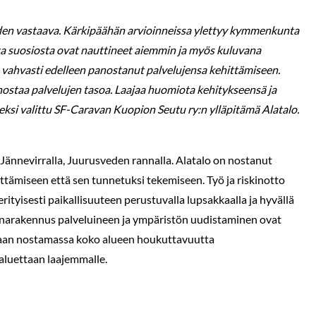
iden vastaava. Kärkipäähän arvioinneissa ylettyy kymmenkunta
sta suosiosta ovat nauttineet aiemmin ja myös kuluvana
vahvasti edelleen panostanut palvelujensa kehittämiseen.
nostaa palvelujen tasoa. Laajaa huomiota kehitykseensä ja
ksi valittu SF-Caravan Kuopion Seutu ry:n ylläpitämä Alatalo.
Jännevirralla, Juurusveden rannalla. Alatalo on nostanut
ittämiseen että sen tunnetuksi tekemiseen. Työ ja riskinotto
rityisesti paikallisuuteen perustuvalla lupsakkaalla ja hyvällä
saunarakennus palveluineen ja ympäristön uudistaminen ovat
taan nostamassa koko alueen houkuttavuutta
aluettaan laajemmalle.