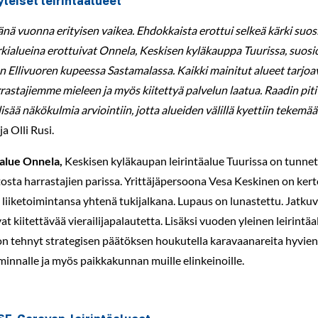
yleiset leirintäalueet
tänä vuonna erityisen vaikea. Ehdokkaista erottui selkeä kärki suos
ärkialueina erottuivat Onnela, Keskisen kyläkauppa Tuurissa, suo
 Ellivuoren kupeessa Sastamalassa. Kaikki mainitut alueet tarjoa
rrastajiemme mieleen ja myös kiitettyä palvelun laatua. Raadin pi
 lisää näkökulmia arviointiin, jotta alueiden välillä kyettiin tekemään
a Olli Rusi.
alue Onnela,
Keskisen kyläkaupan leirintäalue Tuurissa on tunnett
itosta harrastajien parissa. Yrittäjäpersoona Vesa Keskinen on k
liiketoimintansa yhtenä tukijalkana. Lupaus on lunastettu. Jatkuvast
at kiitettävää vierailijapalautetta. Lisäksi vuoden yleinen leirint
n tehnyt strategisen päätöksen houkutella karavaanareita hyvien pa
minnalle ja myös paikkakunnan muille elinkeinoille.