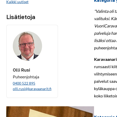
Kategoria 
Kaikki uutiset
"Valinta oli 
Lisätietoja
valituksi. K
VuoriCaravan
palveluja ha
lisäksi ottaa
puheenjohtaj
Karavaanari
runsaasti ki
Olli Rusi
viihtymiseen 
Puheenjohtaja
palvelut saav
0400 522 895
kyläkauppa o
olli.rusi@karavaanarit.fi
koko liiketoi