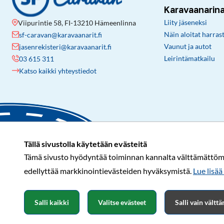
Karavaanarin
Liity jäseneksi
Viipurintie 58, FI-13210 Hämeenlinna
Näin aloitat harras
sf-caravan@karavaanarit.fi
Vaunut ja autot
jasenrekisteri@karavaanarit.fi
Leirintämatkailu
03 615 311
Katso kaikki yhteystiedot
Tällä sivustolla käytetään evästeitä
Tämä sivusto hyödyntää toiminnan kannalta välttämättömiä 
edellyttää markkinointievästeiden hyväksymistä.
Lue lisää 
Salli kaikki
Valitse evästeet
Salli vain vält