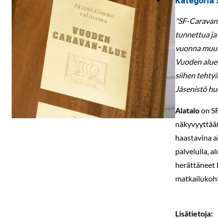
Kategoria 
"SF-Caravan-
tunnettua ja
vuonna muun 
Vuoden aluee
siihen tehty
Jäsenistö hu
Alatalo
on SF
näkyvyyttään
haastavina ai
palvelulla, 
herättäneet 
matkailukoht
Lisätietoja: