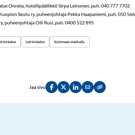
lue Onnela, hotellipäällikkö Sirpa Leinonen, puh. 040 777 7702
Kuopion Seutu ry, puheenjohtaja Pekka Haapaniemi, puh. 050 56
y, puheenjohtaja Olli Rusi, puh. 0400 522 895
irintäalue
Leirintäalue
Kotimaan matkailu
Jaa sivu
Jaa Facebookissa
Jaa Twitterissä
Jaa LinkedInissä
Jaa sähköpostitse
Kopioi linkki lei