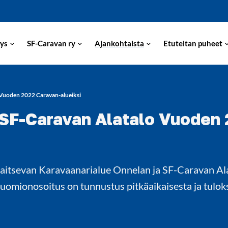
ys
SF-Caravan ry
Ajankohtaista
Etuteltan puheet
 Vuoden 2022 Caravan-alueiksi
 SF-Caravan Alatalo Vuoden
ijaitsevan Karavaanarialue Onnelan ja SF-Caravan A
 Huomionosoitus on tunnustus pitkäaikaisesta ja tulo