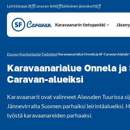
Siirry sivun sisältöön
Leirintäopas.fi
Caravan-lehti
Sähköinen jäsenkortti
Karavaanarin tietopankki
Jäseny
Etusivu
/
Ajankohtaista
/
Tiedotteet
/
Karavaanarialue Onnela ja SF-Caravan Alatalo
Karavaanarialue Onnela ja
Caravan-alueiksi
Karavaanarit ovat valinneet Alavuden Tuurissa s
Jännevirralta Suomen parhaiksi leirintäalueiksi.
työstä karavaanareiden parhaaksi.