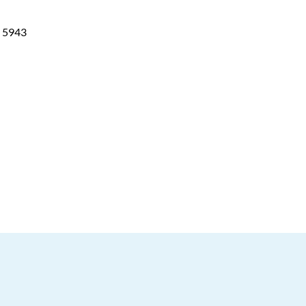
6 5943
kepöydälle