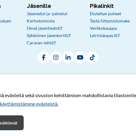
a
Jäsenille
Pikalinkit
Jäsenedut ja -palvelut
Etuteltan puheet
tuksen
Kerhotoiminta
Täytä liittymislomake
Omat jäsentiedot
Verkkokauppa
Sähköinen jäsenkortti
Leirintäopas.fi
Caravan-lehti
Facebook
Instagram
LinkedIn
YouTube
TikTok
Rekisteri- ja tietosuojaseloste
Sopimusehdot
© Karavaanarit 2026
evästeitä sekä sivuston kehittämisen mahdollistavia tilastointiev
käyttämistämme evästeistä.​​​​​​
tämättömät