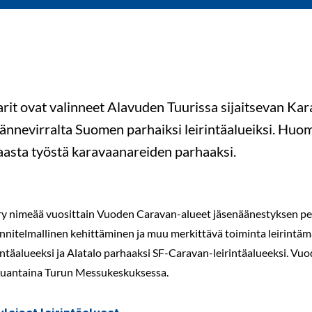
rit ovat valinneet Alavuden Tuurissa sijaitsevan Ka
nnevirralta Suomen parhaiksi leirintäalueiksi. Huom
aasta työstä karavaanareiden parhaaksi.
y nimeää vuosittain Vuoden Caravan-alueet jäsenäänestyksen per
nnitelmallinen kehittäminen ja muu merkittävä toiminta leirintäm
irintäalueeksi ja Alatalo parhaaksi SF-Caravan-leirintäalueeksi. V
lauantaina Turun Messukeskuksessa.