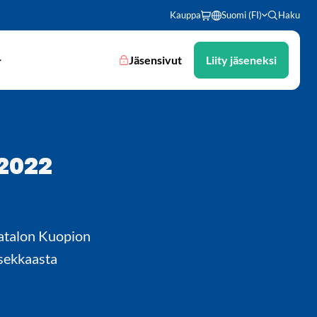
Kauppa
Suomi (FI)
Haku
Jäsensivut
Liity jäseneksi
 2022
latalon Kuopion
ksekkaasta