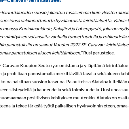
SF-Caravan-leirintäalueet
leirintäalueiden suosio jakautuu tasaisemmin kuin yleisten alue
 suosionsa vakiinnuttanutta hyvälaatuista leirintäaluetta. Vahva
muassa Kuninkaanlähde, Kalajärvi ja Lohenpyrstö, joka on myös 
n nimityksen voi ansaita vanhalla tunnettuudella ja rohkeudella 
ihin panostuksiin on saanut Vuoden 2022 SF-Caravan-leirintäaluee
omaa panostuksen alueen kehittämiseen.",
Rusi perustelee.
-Caravan Kuopion Seutu ry:n omistama ja ylläpitämä leirintäalue 
 ja profiiliaan panostamalla merkittävällä tavalla sekä alueen keh
koina palkitaan suosion kasvuna. Palautteissa Alataloa kiitellään e
alueen siisteydellä ja kauneudella sekä toimivuudella. Uusi upea 
huomaamaan positiivisen kehityksen muutenkin. Alatalo on osal
eena ja tekee tärkeää työtä paikallisen hyvinvoinnin eteen, omaa 