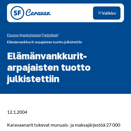
Siirry sivun sisältöön
Valikko
Etusivu
/
Ajankohtaista
/
Tiedotteet
/
Elämänvankkurit-arpajaisten tuotto julkistettiin
Elämänvankkurit-
arpajaisten tuotto
julkistettiin
12.1.2004
Karavaanarit tukevat munuais- ja maksajärjestöä 27 000