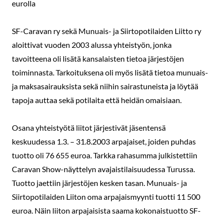
eurolla
SF-Caravan ry sekä Munuais- ja Siirtopotilaiden Liitto ry
aloittivat vuoden 2003 alussa yhteistyön, jonka
tavoitteena oli lisätä kansalaisten tietoa järjestöjen
toiminnasta. Tarkoituksena oli myös lisätä tietoa munuais-
ja maksasairauksista sekä niihin sairastuneista ja löytää
tapoja auttaa sekä potilaita että heidän omaisiaan.
Osana yhteistyötä liitot järjestivät jäsentensä
keskuudessa 1.3. – 31.8.2003 arpajaiset, joiden puhdas
tuotto oli 76 655 euroa. Tarkka rahasumma julkistettiin
Caravan Show-näyttelyn avajaistilaisuudessa Turussa.
Tuotto jaettiin järjestöjen kesken tasan. Munuais- ja
Siirtopotilaiden Liiton oma arpajaismyynti tuotti 11 500
euroa. Näin liiton arpajaisista saama kokonaistuotto SF-