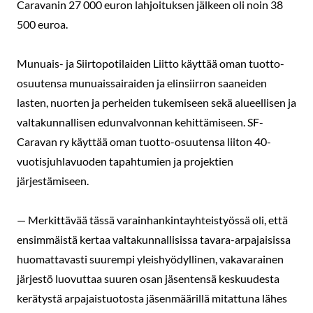
Caravanin 27 000 euron lahjoituksen jälkeen oli noin 38
500 euroa.
Munuais- ja Siirtopotilaiden Liitto käyttää oman tuotto-
osuutensa munuaissairaiden ja elinsiirron saaneiden
lasten, nuorten ja perheiden tukemiseen sekä alueellisen ja
valtakunnallisen edunvalvonnan kehittämiseen. SF-
Caravan ry käyttää oman tuotto-osuutensa liiton 40-
vuotisjuhlavuoden tapahtumien ja projektien
järjestämiseen.
— Merkittävää tässä varainhankintayhteistyössä oli, että
ensimmäistä kertaa valtakunnallisissa tavara-arpajaisissa
huomattavasti suurempi yleishyödyllinen, vakavarainen
järjestö luovuttaa suuren osan jäsentensä keskuudesta
kerätystä arpajaistuotosta jäsenmäärillä mitattuna lähes