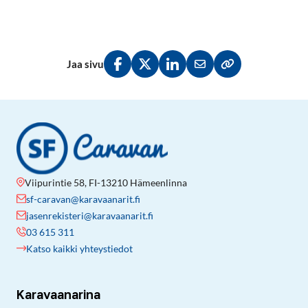
Jaa sivu
Jaa Facebookissa
Jaa Twitterissä
Jaa LinkedInissä
Jaa sähköpostitse
Kopioi linkki lei
Viipurintie 58, FI-13210 Hämeenlinna
sf-caravan@karavaanarit.fi
jasenrekisteri@karavaanarit.fi
03 615 311
Katso kaikki yhteystiedot
Karavaanarina