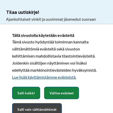
Tilaa uutiskirje!
Ajankohtaiset vinkit ja uusimmat jäsenedut suoraan
sähköpostiisi.
Tällä sivustolla käytetään evästeitä
Tämä sivusto hyödyntää toiminnan kannalta
Tilaa
välttämättömiä evästeitä sekä sivuston
Facebook
Instagram
LinkedIn
YouTube
TikTok
kehittämisen mahdollistavia tilastointievästeitä.
Joidenkin sisältöjen näyttäminen voi lisäksi
edellyttää markkinointievästeiden hyväksymistä.
Rekisteri- ja tietosuojaseloste
Sopimusehdot
Lue lisää käyttämistämme evästeistä.​​​​​​
© Karavaanarit 2026
Salli kaikki
Valitse evästeet
Salli vain välttämättömät