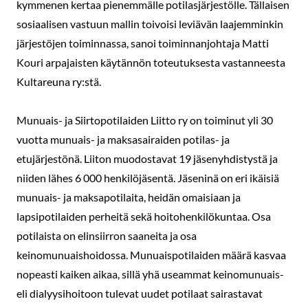
kymmenen kertaa pienemmälle potilasjärjestölle. Tällaisen
sosiaalisen vastuun mallin toivoisi leviävän laajemminkin
järjestöjen toiminnassa, sanoi toiminnanjohtaja Matti
Kouri arpajaisten käytännön toteutuksesta vastanneesta
Kultareuna ry:stä.
Munuais- ja Siirtopotilaiden Liitto ry on toiminut yli 30
vuotta munuais- ja maksasairaiden potilas- ja
etujärjestönä. Liiton muodostavat 19 jäsenyhdistystä ja
niiden lähes 6 000 henkilöjäsentä. Jäseninä on eri ikäisiä
munuais- ja maksapotilaita, heidän omaisiaan ja
lapsipotilaiden perheitä sekä hoitohenkilökuntaa. Osa
potilaista on elinsiirron saaneita ja osa
keinomunuaishoidossa. Munuaispotilaiden määrä kasvaa
nopeasti kaiken aikaa, sillä yhä useammat keinomunuais-
eli dialyysihoitoon tulevat uudet potilaat sairastavat