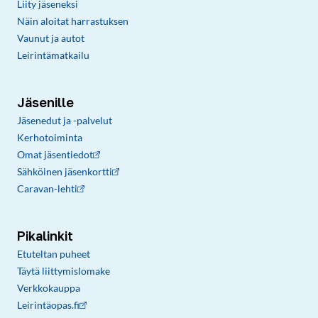
Liity jäseneksi
Näin aloitat harrastuksen
Vaunut ja autot
Leirintämatkailu
Jäsenille
Jäsenedut ja -palvelut
Kerhotoiminta
Omat jäsentiedot
Sähköinen jäsenkortti
Caravan-lehti
Pikalinkit
Etuteltan puheet
Täytä liittymislomake
Verkkokauppa
Leirintäopas.fi