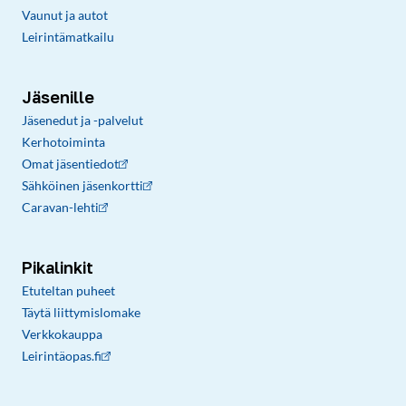
Vaunut ja autot
Leirintämatkailu
Jäsenille
Jäsenedut ja -palvelut
Kerhotoiminta
Omat jäsentiedot
Sähköinen jäsenkortti
Caravan-lehti
Pikalinkit
Etuteltan puheet
Täytä liittymislomake
Verkkokauppa
Leirintäopas.fi