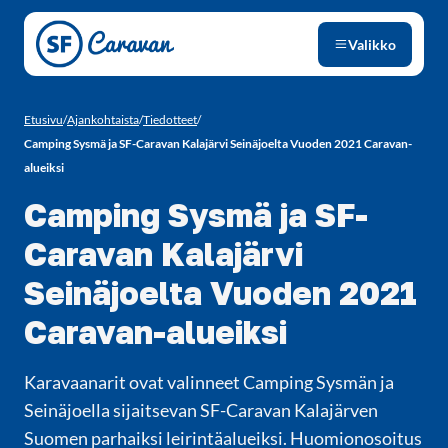
Siirry sivun sisältöön
Valikko
Etusivu
/
Ajankohtaista
/
Tiedotteet
/
Camping Sysmä ja SF-Caravan Kalajärvi Seinäjoelta Vuoden 2021 Caravan-
alueiksi
Camping Sysmä ja SF-
Caravan Kalajärvi
Seinäjoelta Vuoden 2021
Caravan-alueiksi
Karavaanarit ovat valinneet Camping Sysmän ja
Seinäjoella sijaitsevan SF-Caravan Kalajärven
Suomen parhaiksi leirintäalueiksi. Huomionosoitus