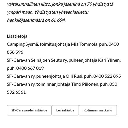
valtakunnallinen liitto, jonka jäseninä on 79 yhdistystä
ympäri maan. Yhdistysten yhteenlaskettu
henkilöjäsenmäärä on 66 694.
Lisätietoja:
Camping Sysmä, toimitusjohtaja Mia Tommola, puh. 0400
858 596
SF-Caravan Seinäjoen Seutu ry, puheenjohtaja Kari Ylinen,
puh. 0400 667 019
SF-Caravan ry, puheenjohtaja Olli Rusi, puh. 0400 522 895
SF-Caravan ry, toiminnanjohtaja Timo Piilonen, puh. 050
592 6561
SF-Caravan-leirintäalue
Leirintäalue
Kotimaan matkailu