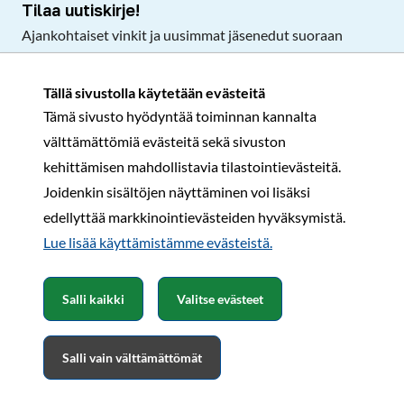
Tilaa uutiskirje!
Ajankohtaiset vinkit ja uusimmat jäsenedut suoraan
sähköpostiisi.
Tällä sivustolla käytetään evästeitä
Tämä sivusto hyödyntää toiminnan kannalta
Tilaa
välttämättömiä evästeitä sekä sivuston
Facebook
Instagram
LinkedIn
YouTube
TikTok
kehittämisen mahdollistavia tilastointievästeitä.
Joidenkin sisältöjen näyttäminen voi lisäksi
edellyttää markkinointievästeiden hyväksymistä.
Rekisteri- ja tietosuojaseloste
Sopimusehdot
Lue lisää käyttämistämme evästeistä.​​​​​​
© Karavaanarit 2026
Salli kaikki
Valitse evästeet
Salli vain välttämättömät