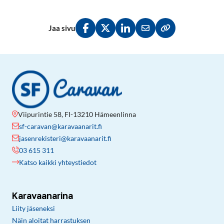
Jaa sivu
Jaa Facebookissa
Jaa Twitterissä
Jaa LinkedInissä
Jaa sähköpostitse
Kopioi linkki lei
Viipurintie 58, FI-13210 Hämeenlinna
sf-caravan@karavaanarit.fi
jasenrekisteri@karavaanarit.fi
03 615 311
Katso kaikki yhteystiedot
Karavaanarina
Liity jäseneksi
Näin aloitat harrastuksen