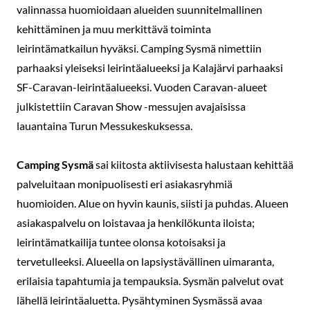
valinnassa huomioidaan alueiden suunnitelmallinen
kehittäminen ja muu merkittävä toiminta
leirintämatkailun hyväksi. Camping Sysmä nimettiin
parhaaksi yleiseksi leirintäalueeksi ja Kalajärvi parhaaksi
SF-Caravan-leirintäalueeksi. Vuoden Caravan-alueet
julkistettiin Caravan Show -messujen avajaisissa
lauantaina Turun Messukeskuksessa.
Camping Sysmä
sai kiitosta aktiivisesta halustaan kehittää
palveluitaan monipuolisesti eri asiakasryhmiä
huomioiden. Alue on hyvin kaunis, siisti ja puhdas. Alueen
asiakaspalvelu on loistavaa ja henkilökunta iloista;
leirintämatkailija tuntee olonsa kotoisaksi ja
tervetulleeksi. Alueella on lapsiystävällinen uimaranta,
erilaisia tapahtumia ja tempauksia. Sysmän palvelut ovat
lähellä leirintäaluetta. Pysähtyminen Sysmässä avaa