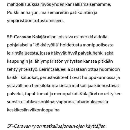
mahdollisuuksia myös yhden kansallismaisemamme,
Pulkkilanharjun, maisemareitin patikointiin ja
ympäristöön tutustumiseen.
SF-Caravan Kalajärvi
on loistava esimerkki aidolla
pohjalaisella "kökkätyöllä" hoidetusta monipuolisesta
leirintäalueesta, jossa näkyvät hyvä palveluhenki sekä
kaupungin ja lähiympäristön yritysten kanssa pitkään
tehty yhteistyö. Leirintäalueella osataan ottaa huomioon
kaikki ikäluokat, perusfasiliteetit ovat huippukunnossa ja
ystävällinen henkilökunta tietää matkailijaa kiinnostavat
palvelut, tapahtumat ja menopaikat. Kalajärvi on erityisen
suosittu juhlasesonkina; vappuna, juhannuksena ja
keskikesän viikonloppuina.
SF-Caravan ry on matkailuajoneuvojen käyttäjien