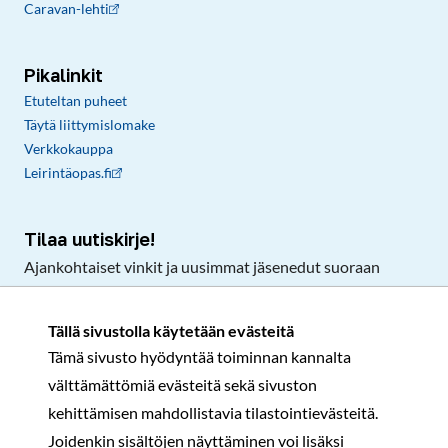
Caravan-lehti
Pikalinkit
Etuteltan puheet
Täytä liittymislomake
Verkkokauppa
Leirintäopas.fi
Tilaa uutiskirje!
Ajankohtaiset vinkit ja uusimmat jäsenedut suoraan
sähköpostiisi.
Tällä sivustolla käytetään evästeitä
Tämä sivusto hyödyntää toiminnan kannalta
Tilaa
välttämättömiä evästeitä sekä sivuston
Facebook
Instagram
LinkedIn
YouTube
TikTok
kehittämisen mahdollistavia tilastointievästeitä.
Joidenkin sisältöjen näyttäminen voi lisäksi