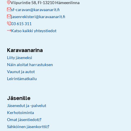
Viipurintie 58, FI-13210 Hämeenlinna
sf-caravan@karavaanarit.fi
jasenrekisteri@karavaanarit.fi
03 615 311
Katso kaikki yhteystiedot
Karavaanarina
Liity jäseneksi
Näin aloitat harrastuksen
Vaunut ja autot
Leirintämatkailu
Jäsenille
Jäsenedut ja -palvelut
Kerhotoiminta
Omat jäsentiedot
Sähköinen jäsenkortti