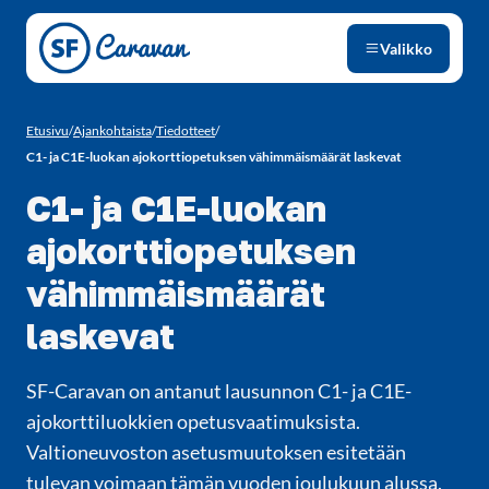
Siirry sivun sisältöön
Valikko
Etusivu
/
Ajankohtaista
/
Tiedotteet
/
C1- ja C1E-luokan ajokorttiopetuksen vähimmäismäärät laskevat
C1- ja C1E-luokan
ajokorttiopetuksen
vähimmäismäärät
laskevat
SF-Caravan on antanut lausunnon C1- ja C1E-
ajokorttiluokkien opetusvaatimuksista.
Valtioneuvoston asetusmuutoksen esitetään
tulevan voimaan tämän vuoden joulukuun alussa.