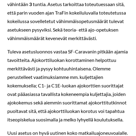
vähintään
3
tuntia. Asetus tarkoittaa toteutuessaan sitä,
että parin vuoden ajan TraFin kokeiluluvalla toteutetussa
kokeilussa sovelletetut vähimmäisopetusmäärät tulevat
asetukseen pysyviksi. Sekä teoria- että ajo-opetuksen
vähimmäismäärät kevenevät merkittävästi.
Tuleva asetusluonnos vastaa SF-Caravanin pitkään ajamia
tavoitteita. Ajokorttiluokan korottaminen helpottuu
merkittävästi ja pysyy kohtuuhintaisena. Olemme
perustelleet vaatimuksiamme mm. kuljettajien
kokemuksella; C1- ja C1E-luokan ajokorttien suorittajat
ovat pääasiassa tavallista kokeneempia kuljettajia, joiden
ajokokemus sekä aiemmin suorittamat ajokorttitutkinnot
puoltavat sitä, että ajokorttiluokan korotus voi tapahtua
itseopiskelua suosimalla ja melko lyhyellä koulutuksella.
Uusi asetus on hyvä uutinen koko matkailuajoneuvoalalle.