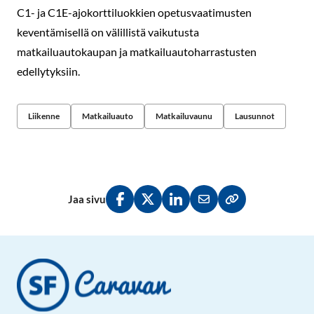
C1- ja C1E-ajokorttiluokkien opetusvaatimusten
keventämisellä on välillistä vaikutusta
matkailuautokaupan ja matkailuautoharrastusten
edellytyksiin.
Liikenne
Matkailuauto
Matkailuvaunu
Lausunnot
Jaa sivu
Jaa Facebookissa
Jaa Twitterissä
Jaa LinkedInissä
Jaa sähköpostitse
Kopioi linkki lei