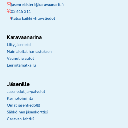
jasenrekisteri@karavaanarit.fi
03 615 311
Katso kaikki yhteystiedot
Karavaanarina
Liity jäseneksi
Näin aloitat harrastuksen
Vaunut ja autot
Leirintämatkailu
Jäsenille
Jäsenedut ja -palvelut
Kerhotoiminta
Omat jäsentiedot
Sähköinen jäsenkortti
Caravan-lehti