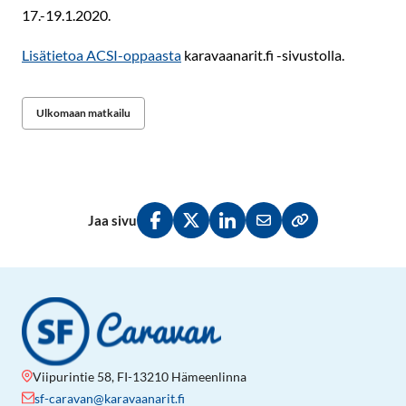
17.-19.1.2020.
Lisätietoa ACSI-oppaasta
karavaanarit.fi -sivustolla.
Ulkomaan matkailu
Jaa sivu
Jaa Facebookissa
Jaa Twitterissä
Jaa LinkedInissä
Jaa sähköpostitse
Kopioi linkki lei
Viipurintie 58, FI-13210 Hämeenlinna
sf-caravan@karavaanarit.fi