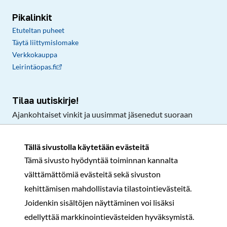
Pikalinkit
Etuteltan puheet
Täytä liittymislomake
Verkkokauppa
Leirintäopas.fi
Tilaa uutiskirje!
Ajankohtaiset vinkit ja uusimmat jäsenedut suoraan
sähköpostiisi.
Tällä sivustolla käytetään evästeitä
Tämä sivusto hyödyntää toiminnan kannalta
Tilaa
välttämättömiä evästeitä sekä sivuston
Facebook
Instagram
LinkedIn
YouTube
TikTok
kehittämisen mahdollistavia tilastointievästeitä.
Joidenkin sisältöjen näyttäminen voi lisäksi
edellyttää markkinointievästeiden hyväksymistä.
Rekisteri- ja tietosuojaseloste
Sopimusehdot