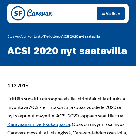
Siirry sivun sisältöön
Valikko
Etusivu
/
Ajankohtaista
/
Tiedotteet
/
ACSI 2020 nyt saatavilla
ACSI 2020 nyt saatavilla
4.12.2019
Erittäin suosittu eurooppalaisilla leirintäalueilla etuuksia
myöntävä ACSI-leirintäkortti ja -opas vuodelle 2020 on
nyt saapunut myyntiin. ACSI 2020 -oppaan saat tilattua
Karavaanarin verkkokaupasta
. Opas on myynnissä myös
Caravan-messuilla Helsingissä, Caravan-lehden osastolla,