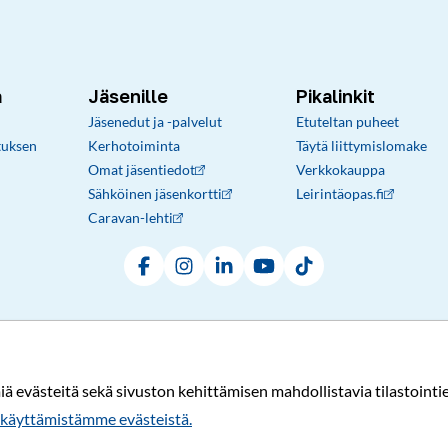
a
Jäsenille
Pikalinkit
Jäsenedut ja -palvelut
Etuteltan puheet
tuksen
Kerhotoiminta
Täytä liittymislomake
Omat jäsentiedot
Verkkokauppa
Sähköinen jäsenkortti
Leirintäopas.fi
Caravan-lehti
Facebook
Instagram
LinkedIn
YouTube
TikTok
Rekisteri- ja tietosuojaseloste
Sopimusehdot
© Karavaanarit 2026
evästeitä sekä sivuston kehittämisen mahdollistavia tilastointiev
käyttämistämme evästeistä.​​​​​​