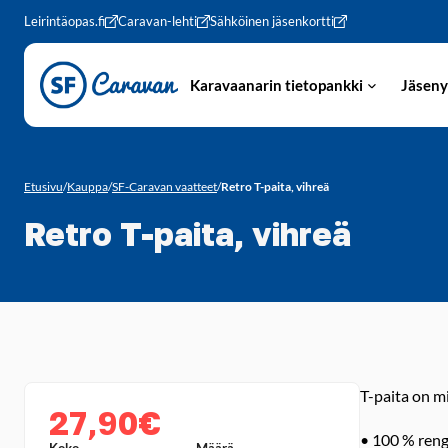
Siirry sivun sisältöön
Leirintäopas.fi
Caravan-lehti
Sähköinen jäsenkortti
Karavaanarin tietopankki
Jäseny
Etusivu
/
Kauppa
/
SF-Caravan vaatteet
/
Retro T-paita, vihreä
Retro T-paita, vihreä
T-paita on m
27,90€
• 100 % ren