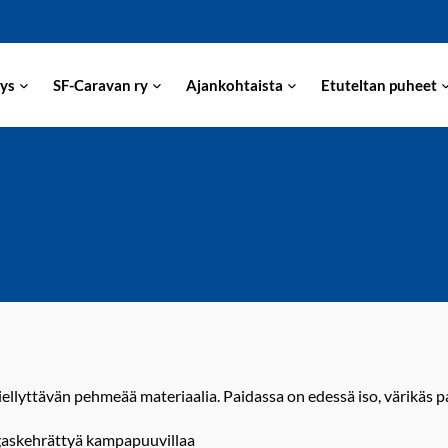
ys
SF-Caravan ry
Ajankohtaista
Etuteltan puheet
iellyttävän pehmeää materiaalia. Paidassa on edessä iso, värikäs p
gaskehrättyä kampapuuvillaa