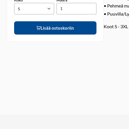
Koko
Määrä
• Pehmeä ma
• Puuvilla/L
Koot S - 3XL
Lisää ostoskoriin