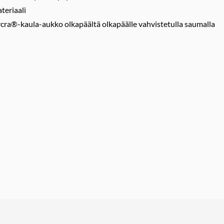
teriaali
ycra®-kaula-aukko olkapäältä olkapäälle vahvistetulla saumalla