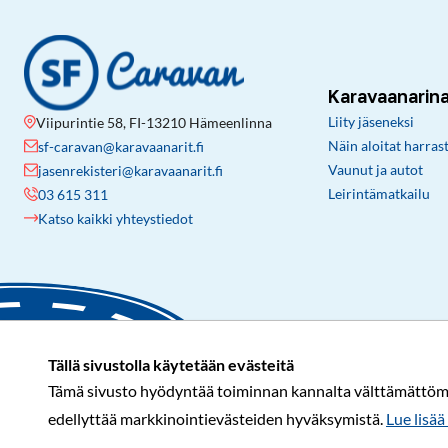
Karavaanarin
Liity jäseneksi
Viipurintie 58, FI-13210 Hämeenlinna
Näin aloitat harras
sf-caravan@karavaanarit.fi
Vaunut ja autot
jasenrekisteri@karavaanarit.fi
Leirintämatkailu
03 615 311
Katso kaikki yhteystiedot
Tällä sivustolla käytetään evästeitä
Tämä sivusto hyödyntää toiminnan kannalta välttämättömiä 
edellyttää markkinointievästeiden hyväksymistä.
Lue lisää 