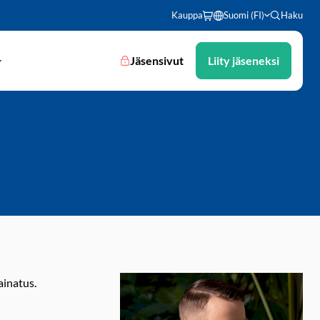
Kauppa
Suomi (FI)
Haku
Jäsensivut
Liity jäseneksi
ainatus.