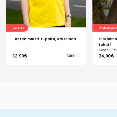
Lapsille!
Lasten Maltti T-paita, keltainen
Pitkähiha
teksti
Koot S - 3X
13,90€
34,90€
Värit: