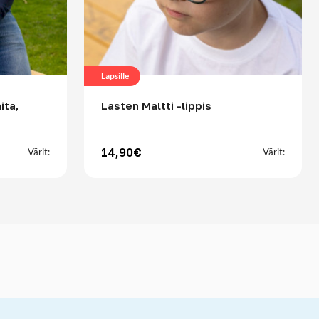
Lapsille
ita,
Lasten Maltti -lippis
14,90€
Värit:
Värit:
kepöydälle