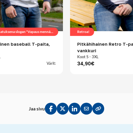
Paidassa painatuksena slogan "Vapaus mennä ja
Retroa!
inen baseball T-paita,
Pitkähihainen Retro T-pa
vankkuri
L
Koot S - 3XL
34,90€
Värit:
Jaa sivu
Jaa Facebookissa
Jaa Twitterissä
Jaa LinkedInissä
Jaa sähköpostitse
Kopioi linkki lei