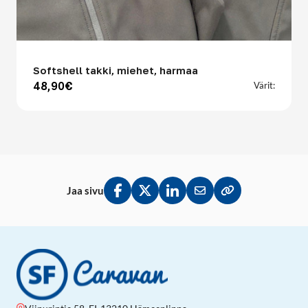
Softshell takki, miehet, harmaa
48,90€
Värit:
Jaa sivu
Jaa Facebookissa
Jaa Twitterissä
Jaa LinkedInissä
Jaa sähköpostitse
Kopioi linkki lei