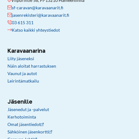
Viipurintie 58, FI-13210 Hämeenlinna
sf-caravan@karavaanarit.fi
jasenrekisteri@karavaanarit.fi
03 615 311
Katso kaikki yhteystiedot
Karavaanarina
Liity jäseneksi
Näin aloitat harrastuksen
Vaunut ja autot
Leirintämatkailu
Jäsenille
Jäsenedut ja -palvelut
Kerhotoiminta
Omat jäsentiedot
Sähköinen jäsenkortti