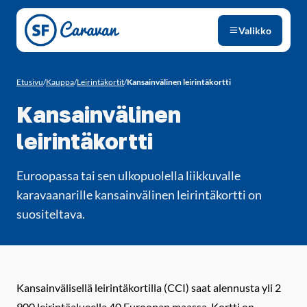
Siirry sivun sisältöön
Valikko
Etusivu
/
Kauppa
/
Leirintäkortit
/
Kansainvälinen leirintäkortti
Kansainvälinen
leirintäkortti
Euroopassa tai sen ulkopuolella liikkuvalle
karavaanarille kansainvälinen leirintäkortti on
suositeltava.
Kansainvälisellä leirintäkortilla (CCI) saat alennusta yli 2
900 leirintäalueella 40 Euroopan maassa. Kortti on