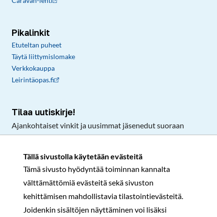
Caravan-lehti
Pikalinkit
Etuteltan puheet
Täytä liittymislomake
Verkkokauppa
Leirintäopas.fi
Tilaa uutiskirje!
Ajankohtaiset vinkit ja uusimmat jäsenedut suoraan
sähköpostiisi.
Tällä sivustolla käytetään evästeitä
Tämä sivusto hyödyntää toiminnan kannalta
Tilaa
välttämättömiä evästeitä sekä sivuston
Facebook
Instagram
LinkedIn
YouTube
TikTok
kehittämisen mahdollistavia tilastointievästeitä.
Joidenkin sisältöjen näyttäminen voi lisäksi