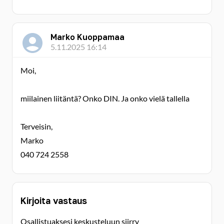
Marko Kuoppamaa
5.11.2025 16:14
Moi,
miilainen liitäntä? Onko DIN. Ja onko vielä tallella
Terveisin,
Marko
040 724 2558
Kirjoita vastaus
Osallistuaksesi keskusteluun siirry