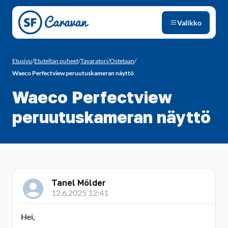
Siirry sivun sisältöön
Valikko
Etusivu
/
Etuteltan puheet
/
Tavaratori/Ostetaan
/
Waeco Perfectview peruutuskameran näyttö
Waeco Perfectview
peruutuskameran näyttö
Tanel Mölder
12.6.2025 12:41
Hei,