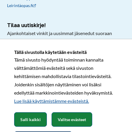
Leirintäopas.fi
Tilaa uutiskirje!
Ajankohtaiset vinkit ja uusimmat jäsenedut suoraan
sähköpostiisi.
Tällä sivustolla käytetään evästeitä
Tämä sivusto hyödyntää toiminnan kannalta
Tilaa
välttämättömiä evästeitä sekä sivuston
Facebook
Instagram
LinkedIn
YouTube
TikTok
kehittämisen mahdollistavia tilastointievästeitä.
Joidenkin sisältöjen näyttäminen voi lisäksi
edellyttää markkinointievästeiden hyväksymistä.
Rekisteri- ja tietosuojaseloste
Sopimusehdot
Lue lisää käyttämistämme evästeistä.​​​​​​
© Karavaanarit 2026
Salli kaikki
Valitse evästeet