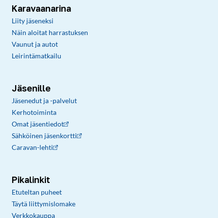
Karavaanarina
Liity jäseneksi
Näin aloitat harrastuksen
Vaunut ja autot
Leirintämatkailu
Jäsenille
Jäsenedut ja -palvelut
Kerhotoiminta
Omat jäsentiedot
Sähköinen jäsenkortti
Caravan-lehti
Pikalinkit
Etuteltan puheet
Täytä liittymislomake
Verkkokauppa