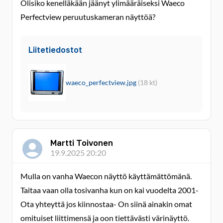
Olisiko kenelläkään jäänyt ylimääräiseksi Waeco
Perfectview peruutuskameran näyttöä?
Liitetiedostot
waeco_perfectview.jpg
(18 kt)
Martti Toivonen
19.9.2025 20:20
Mulla on vanha Waecon näyttö käyttämättömänä.
Taitaa vaan olla tosivanha kun on kai vuodelta 2001-
Ota yhteyttä jos kiinnostaa- On siinä ainakin omat
omituiset liittimensä ja oon tiettävästi värinäyttö.