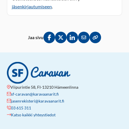
jäsenkirjautumiseen
.
Jaa sivu
Jaa Facebookissa
Jaa Twitterissä
Jaa LinkedInissä
Jaa sähköpostitse
Kopioi linkki lei
Viipurintie 58, FI-13210 Hämeenlinna
sf-caravan@karavaanarit.fi
jasenrekisteri@karavaanarit.fi
03 615 311
Katso kaikki yhteystiedot