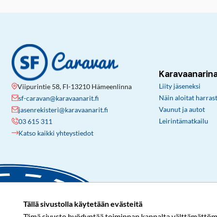
Karavaanarin
Liity jäseneksi
Viipurintie 58, FI-13210 Hämeenlinna
Näin aloitat harras
sf-caravan@karavaanarit.fi
Vaunut ja autot
jasenrekisteri@karavaanarit.fi
Leirintämatkailu
03 615 311
Katso kaikki yhteystiedot
Tällä sivustolla käytetään evästeitä
Tämä sivusto hyödyntää toiminnan kannalta välttämättömiä 