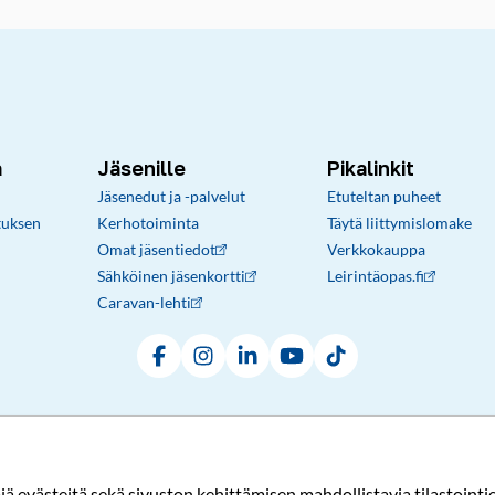
a
Jäsenille
Pikalinkit
Jäsenedut ja -palvelut
Etuteltan puheet
tuksen
Kerhotoiminta
Täytä liittymislomake
Omat jäsentiedot
Verkkokauppa
Sähköinen jäsenkortti
Leirintäopas.fi
Caravan-lehti
Facebook
Instagram
LinkedIn
YouTube
TikTok
Rekisteri- ja tietosuojaseloste
Sopimusehdot
© Karavaanarit 2026
evästeitä sekä sivuston kehittämisen mahdollistavia tilastointiev