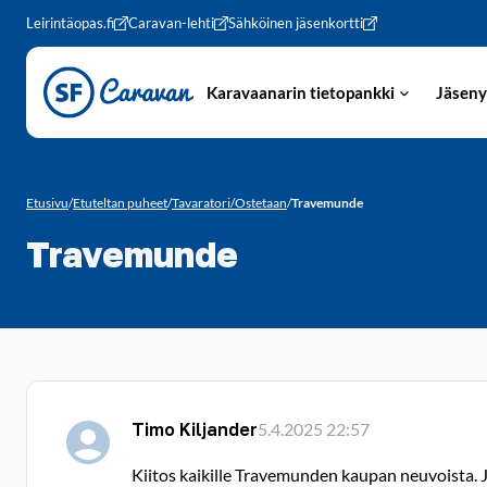
Siirry sivun sisältöön
Leirintäopas.fi
Caravan-lehti
Sähköinen jäsenkortti
Karavaanarin tietopankki
Jäseny
Etusivu
/
Etuteltan puheet
/
Tavaratori/Ostetaan
/
Travemunde
Travemunde
Timo Kiljander
5.4.2025 22:57
Kiitos kaikille Travemunden kaupan neuvoista. Jos