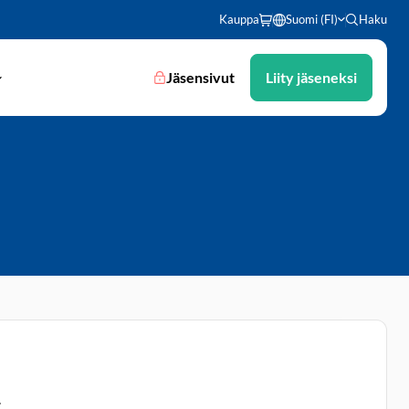
Kauppa
Suomi (FI)
Haku
Jäsensivut
Liity jäseneksi
.