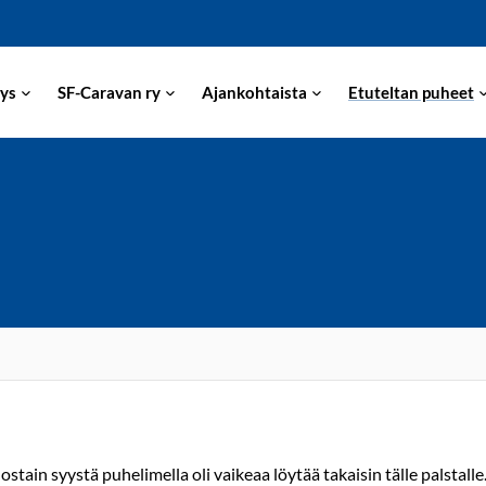
ys
SF-Caravan ry
Ajankohtaista
Etuteltan puheet
tain syystä puhelimella oli vaikeaa löytää takaisin tälle palstalle