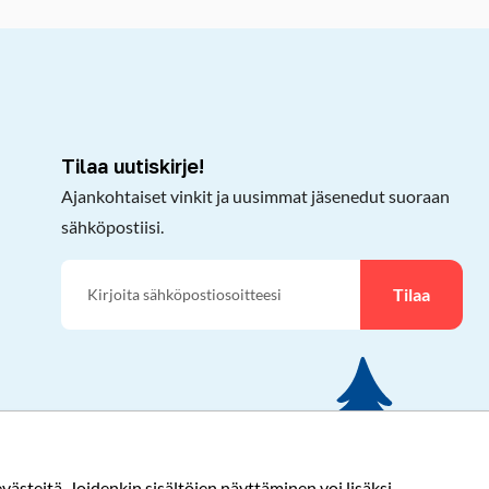
Tilaa uutiskirje!
Ajankohtaiset vinkit ja uusimmat jäsenedut suoraan
sähköpostiisi.
Tilaa
ästeitä. Joidenkin sisältöjen näyttäminen voi lisäksi