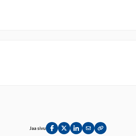
Jaa sivu
Jaa Facebookissa
Jaa Twitterissä
Jaa LinkedInissä
Jaa sähköpostitse
Kopioi linkki lei