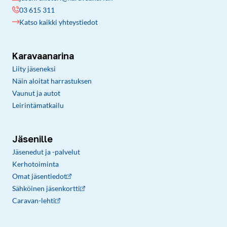
03 615 311
Katso kaikki yhteystiedot
Karavaanarina
Liity jäseneksi
Näin aloitat harrastuksen
Vaunut ja autot
Leirintämatkailu
Jäsenille
Jäsenedut ja -palvelut
Kerhotoiminta
Omat jäsentiedot
Sähköinen jäsenkortti
Caravan-lehti