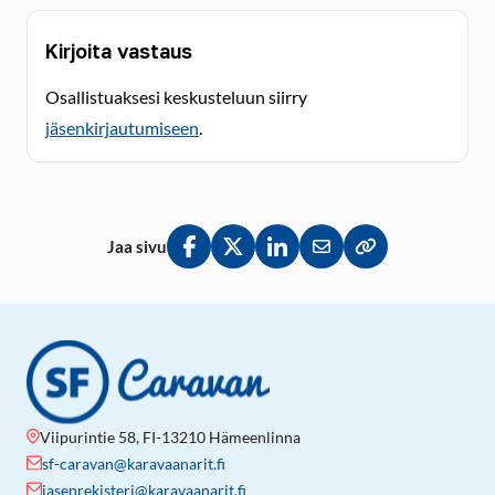
Kirjoita vastaus
Osallistuaksesi keskusteluun siirry
jäsenkirjautumiseen
.
Jaa sivu
Jaa Facebookissa
Jaa Twitterissä
Jaa LinkedInissä
Jaa sähköpostitse
Kopioi linkki lei
Viipurintie 58, FI-13210 Hämeenlinna
sf-caravan@karavaanarit.fi
jasenrekisteri@karavaanarit.fi