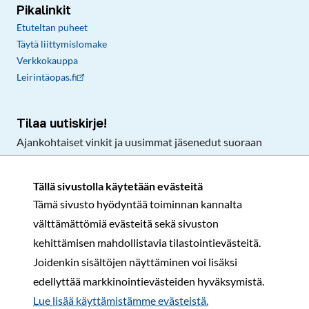
Pikalinkit
Etuteltan puheet
Täytä liittymislomake
Verkkokauppa
Leirintäopas.fi
Tilaa uutiskirje!
Ajankohtaiset vinkit ja uusimmat jäsenedut suoraan
sähköpostiisi.
Tällä sivustolla käytetään evästeitä
Tämä sivusto hyödyntää toiminnan kannalta
Tilaa
välttämättömiä evästeitä sekä sivuston
Facebook
Instagram
LinkedIn
YouTube
TikTok
kehittämisen mahdollistavia tilastointievästeitä.
Joidenkin sisältöjen näyttäminen voi lisäksi
edellyttää markkinointievästeiden hyväksymistä.
Rekisteri- ja tietosuojaseloste
Sopimusehdot
Lue lisää käyttämistämme evästeistä.​​​​​​