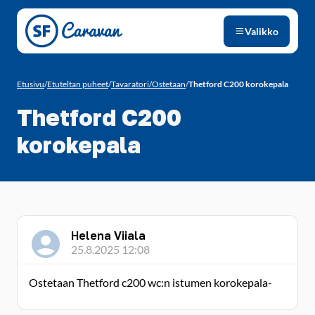
Siirry sivun sisältöön
Valikko
Etusivu
/
Etuteltan puheet
/
Tavaratori/Ostetaan
/
Thetford C200 korokepala
Thetford C200
korokepala
Helena Viiala
25.8.2025 12:08
Ostetaan Thetford c200 wc:n istumen korokepala-