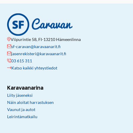
Viipurintie 58, FI-13210 Hämeenlinna
sf-caravan@karavaanarit.fi
jasenrekisteri@karavaanarit.fi
03 615 311
Katso kaikki yhteystiedot
Karavaanarina
Liity jäseneksi
Näin aloitat harrastuksen
Vaunut ja autot
Leirintämatkailu