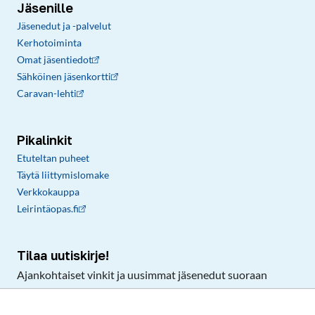
Jäsenille
Jäsenedut ja -palvelut
Kerhotoiminta
Omat jäsentiedot
Sähköinen jäsenkortti
Caravan-lehti
Pikalinkit
Etuteltan puheet
Täytä liittymislomake
Verkkokauppa
Leirintäopas.fi
Tilaa uutiskirje!
Ajankohtaiset vinkit ja uusimmat jäsenedut suoraan
sähköpostiisi.