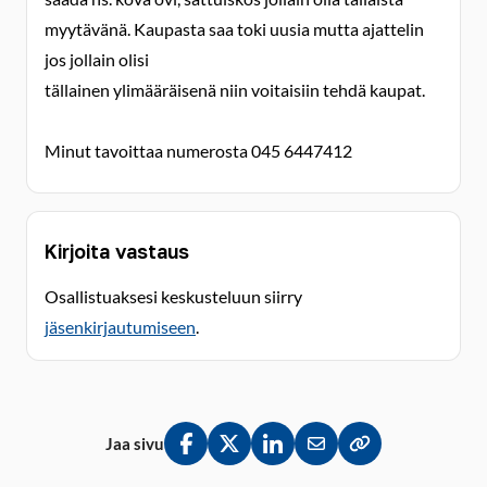
myytävänä. Kaupasta saa toki uusia mutta ajattelin
jos jollain olisi
tällainen ylimääräisenä niin voitaisiin tehdä kaupat.
Minut tavoittaa numerosta 045 6447412
Kirjoita vastaus
Osallistuaksesi keskusteluun siirry
jäsenkirjautumiseen
.
Jaa sivu
Jaa Facebookissa
Jaa Twitterissä
Jaa LinkedInissä
Jaa sähköpostitse
Kopioi linkki lei