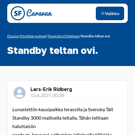
Siirry sivun sisältöön
Valikko
Etusivu
/
Etuteltan puheet
/
Tavaratori/Ostetaan
/
Standby teltan ovi.
Standby teltan ovi.
Lars-Erik Ridberg
15.6.2025 20:38
Lunastettiin kausipaikka terassilla ja Svenska Tält
Standby 3000 mallisella teltalla. Tähän telttaan
haluttaisiin
saada ns. kova ovi, sattuiskos jollain olla tällaista