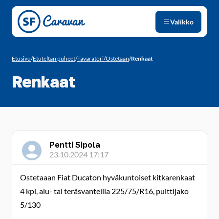
Siirry sivun sisältöön
Valikko
Etusivu
/
Etuteltan puheet
/
Tavaratori/Ostetaan
/
Renkaat
Renkaat
Pentti Sipola
23.10.2024 17:17
Ostetaaan Fiat Ducaton hyväkuntoiset kitkarenkaat
4 kpl, alu- tai teräsvanteilla 225/75/R16, pulttijako
5/130