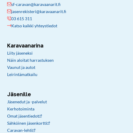
sf-caravan@karavaanarit.fi
jasenrekisteri@karavaanarit.fi
03 615 311
Katso kaikki yhteystiedot
Karavaanarina
Liity jäseneksi
Näin aloitat harrastuksen
Vaunut ja autot
Leirintämatkailu
Jäsenille
Jäsenedut ja -palvelut
Kerhotoiminta
Omat jäsentiedot
Sähköinen jäsenkortti
Caravan-lehti