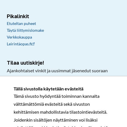
Pikalinkit
Etuteltan puheet
Täytä liittymislomake
Verkkokauppa
Leirintäopas.fi
Tilaa uutiskirje!
Ajankohtaiset vinkit ja uusimmat jäsenedut suoraan
sähköpostiisi.
Tällä sivustolla käytetään evästeitä
Tämä sivusto hyödyntää toiminnan kannalta
Tilaa
välttämättömiä evästeitä sekä sivuston
Facebook
Instagram
LinkedIn
YouTube
TikTok
kehittämisen mahdollistavia tilastointievästeitä.
Joidenkin sisältöjen näyttäminen voi lisäksi