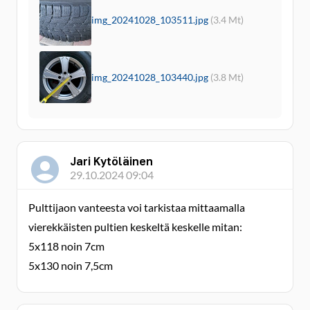
img_20241028_103511.jpg
(3.4 Mt)
img_20241028_103440.jpg
(3.8 Mt)
Jari Kytöläinen
29.10.2024 09:04
Pulttijaon vanteesta voi tarkistaa mittaamalla
vierekkäisten pultien keskeltä keskelle mitan:
5x118 noin 7cm
5x130 noin 7,5cm