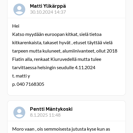
Matti Ylikärppä
30.10.2024 14:37
Hei
Katso myydään euroopan kitkat, sielä tietoa
kitkarenkaista, takaset hyvät , etuset täyttää vielä
tarpeen mutta kuluneet, alumiinivanteet, ollut 2018
Fiatin alla, renkaat Kiuruvedellä mutta tulee
tarvittaessa helsingin seudulle 4.11.2024
t. matti y
p. 040 7168305
Pentti Mäntykoski
8.1.2025 11:48
Moro vaan , ois semmoisesta jutusta kyse kun as