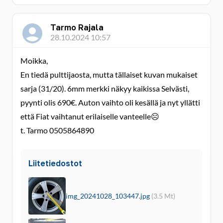
Tarmo Rajala
28.10.2024 10:57
Moikka,
En tiedä pulttijaosta, mutta tällaiset kuvan mukaiset
sarja (31/20). 6mm merkki näkyy kaikissa Selvästi,
pyynti olis 690€. Auton vaihto oli kesällä ja nyt yllätti
että Fiat vaihtanut erilaiselle vanteelle☹️
t. Tarmo 0505864890
Liitetiedostot
img_20241028_103447.jpg
(3.5 Mt)