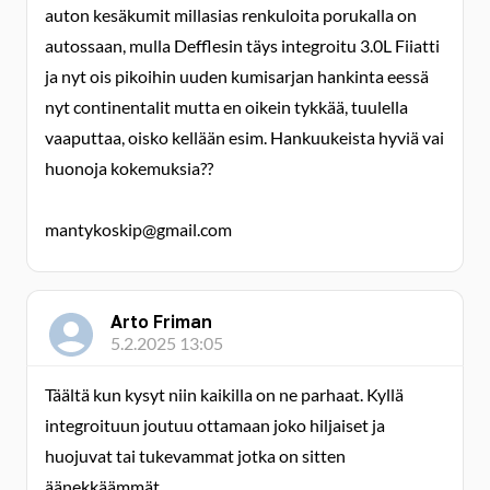
auton kesäkumit millasias renkuloita porukalla on
autossaan, mulla Defflesin täys integroitu 3.0L Fiiatti
ja nyt ois pikoihin uuden kumisarjan hankinta eessä
nyt continentalit mutta en oikein tykkää, tuulella
vaaputtaa, oisko kellään esim. Hankuukeista hyviä vai
huonoja kokemuksia??
mantykoskip@gmail.com
Arto Friman
5.2.2025 13:05
Täältä kun kysyt niin kaikilla on ne parhaat. Kyllä
integroituun joutuu ottamaan joko hiljaiset ja
huojuvat tai tukevammat jotka on sitten
äänekkäämmät