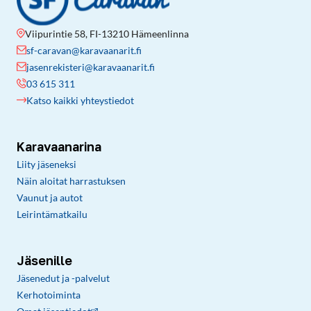
Viipurintie 58, FI-13210 Hämeenlinna
sf-caravan@karavaanarit.fi
jasenrekisteri@karavaanarit.fi
03 615 311
Katso kaikki yhteystiedot
Karavaanarina
Liity jäseneksi
Näin aloitat harrastuksen
Vaunut ja autot
Leirintämatkailu
Jäsenille
Jäsenedut ja -palvelut
Kerhotoiminta