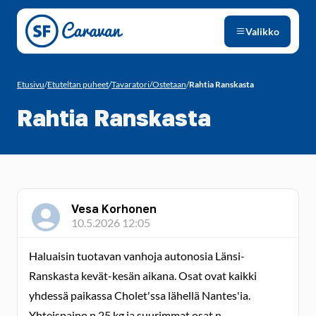
Siirry sivun sisältöön
Valikko
Etusivu
/
Etuteltan puheet
/
Tavaratori/Ostetaan
/
Rahtia Ranskasta
Rahtia Ranskasta
Vesa Korhonen
10.5.2026 12:05
Haluaisin tuotavan vanhoja autonosia Länsi-
Ranskasta kevät-kesän aikana. Osat ovat kaikki
yhdessä paikassa Cholet'ssa lähellä Nantes'ia.
Yhteispaino n 25 kg ja suurimmat osat n