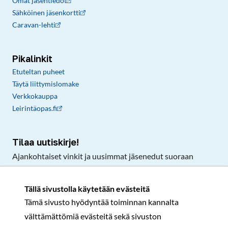
Omat jäsentiedot
Sähköinen jäsenkortti
Caravan-lehti
Pikalinkit
Etuteltan puheet
Täytä liittymislomake
Verkkokauppa
Leirintäopas.fi
Tilaa uutiskirje!
Ajankohtaiset vinkit ja uusimmat jäsenedut suoraan
sähköpostiisi.
Tällä sivustolla käytetään evästeitä
Tämä sivusto hyödyntää toiminnan kannalta
Tilaa
välttämättömiä evästeitä sekä sivuston
Facebook
Instagram
LinkedIn
YouTube
TikTok