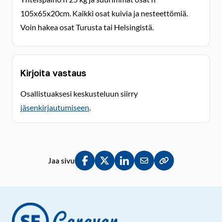
105x65x20cm. Kaikki osat kuivia ja nesteettömiä.
Voin hakea osat Turusta tai Helsingistä.
Kirjoita vastaus
Osallistuaksesi keskusteluun siirry
jäsenkirjautumiseen
.
Jaa sivu
Jaa Facebookissa
Jaa Twitterissä
Jaa LinkedInissä
Jaa sähköpostitse
Kopioi linkki lei